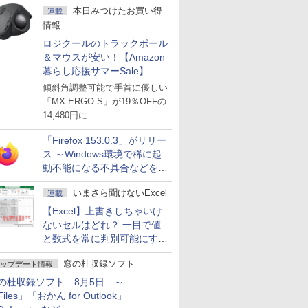
本日みつけたお買い得
連載
情報
ロジクールのトラックボール
＆マウスが安い！【Amazon
暮らし応援サマーSale】
傾斜角調整可能で手首に優しい
「MX ERGO S」が19％OFFの
14,480円に
「Firefox 153.0.3」がリリー
ス ～Windows環境で稀に起
動不能になる不具合などを解
決
いまさら聞けないExcel
連載
【Excel】上書きしちゃいけ
ないセルはどれ？ 一目で値
と数式を常に判別可能にする
方法
窓の杜収録ソフト
ップデート情報
の杜収録ソフト 8月5日 ～
iles」「おかん for Outlook」