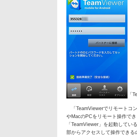
「T
「TeamViewerでリモート
やMacのPCをリモート操作でき
「TeamViewer」を起動し
部からアクセスして操作できる