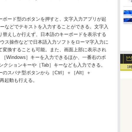
「
ボード型のボタンを押すと、文字入力アプリが起
ターなどでテキストを入力することができる。文字入
り替えしか行えず、日本語のキーボードを表示する
マウス操作などで日本語入力ソフトをローマ字入力に
て変換することも可能。また、画面上部に表示され
t］［Windows］キーを入力できるほか、一番右のボ
ンクションキーや［Tab］キーなども入力できる。
1
スパナ型ボタンから［Ctrl］＋［Alt］＋
Cの再起動も行える。