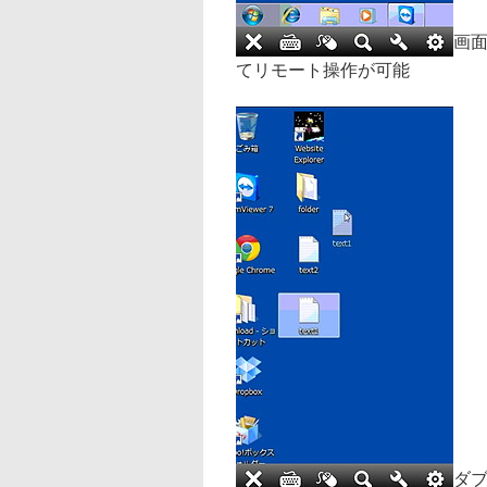
画
てリモート操作が可能
ダ