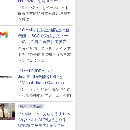
Namazu」を提供開始
「Kimi K2.6」をベースに日本
固有の文脈に対する高い理解力
を獲得
「Gmail」に誤送信防止の新
機能 ～BCCで受信したメー
ルの［全員に返信］で警告を
表示
自分が参加していることやメア
ドを他の受信者に知られる事故
を防げるように
「IntelliJ IDEA」の
Java/Kotlin機能をLSP化、
「Visual Studio Code」など
にも開放
「Cursor」など派生製品でも使
える拡張機能がプレビュー公開
特集・集中企画
「企業の中のあらゆるナレッ
ジはいずれAIで処理される」
検索精度を最大1.8倍に高め