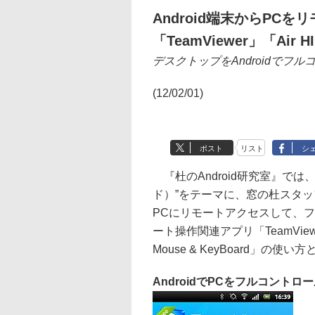
Android端末からPC
「TeamViewer」「Air H
デスクトップをAndroidでフ
(12/02/01)
ポスト
リスト
シ
『杜のAndroid研究室』では、
ド）”をテーマに、窓の杜スタ
PCにリモートアクセスして、
ート操作関連アプリ「TeamViewe
Mouse & KeyBoard」の使
AndroidでPCをフルコントロ