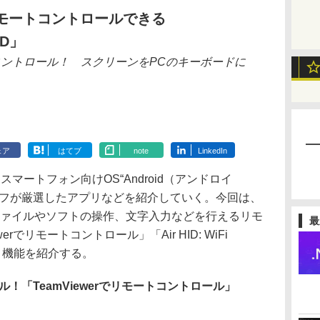
をリモートコントロールできる
ID」
ルコントロール！ スクリーンをPCのキーボードに
ェア
はてブ
note
LinkedIn
スマートフォン向けOS“Android（アンドロイ
ッフが厳選したアプリなどを紹介していく。今回は、
ファイルやソフトの操作、文字入力などを行えるリモ
最
rでリモートコントロール」「Air HID: WiFi
い方と機能を紹介する。
ール！「TeamViewerでリモートコントロール」