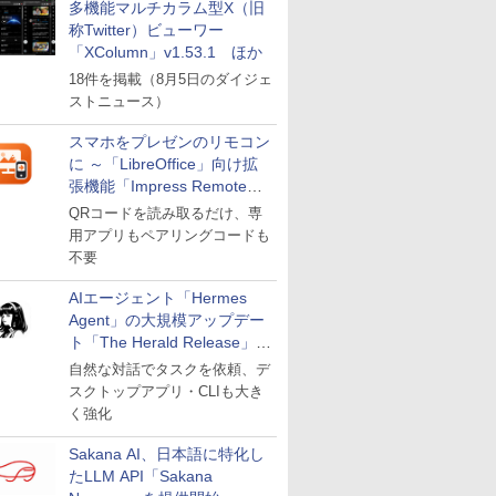
多機能マルチカラム型X（旧
称Twitter）ビューワー
「XColumn」v1.53.1 ほか
18件を掲載（8月5日のダイジェ
ストニュース）
スマホをプレゼンのリモコン
に ～「LibreOffice」向け拡
張機能「Impress Remote」
が公開
QRコードを読み取るだけ、専
用アプリもペアリングコードも
不要
AIエージェント「Hermes
Agent」の大規模アップデー
ト「The Herald Release」が
公開
自然な対話でタスクを依頼、デ
スクトップアプリ・CLIも大き
く強化
Sakana AI、日本語に特化し
たLLM API「Sakana