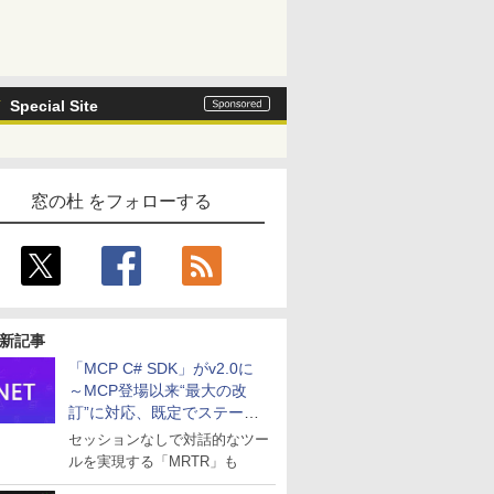
Special Site
窓の杜 をフォローする
新記事
「MCP C# SDK」がv2.0に
～MCP登場以来“最大の改
訂”に対応、既定でステート
レスへ
セッションなしで対話的なツー
ルを実現する「MRTR」も