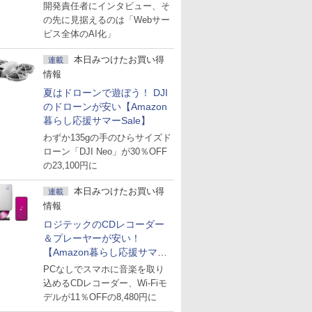
た「GMO AI RAG」は無償の
開発責任者にインタビュー、そ
OSS版で「1社1RAG」を目
の先に見据えるのは「Webサー
指す
ビス全体のAI化」
本日みつけたお買い得
連載
情報
夏はドローンで遊ぼう！ DJI
のドローンが安い【Amazon
暮らし応援サマーSale】
わずか135gの手のひらサイズド
ローン「DJI Neo」が30％OFF
の23,100円に
本日みつけたお買い得
連載
情報
ロジテックのCDレコーダー
＆プレーヤーが安い！
【Amazon暮らし応援サマー
Sale】
PCなしでスマホに音楽を取り
込めるCDレコーダー、Wi-Fiモ
デルが11％OFFの8,480円に