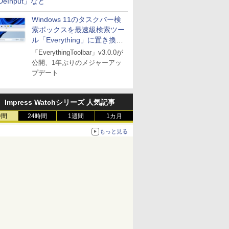
DeInput」など
Windows 11のタスクバー検
索ボックスを最速級検索ツー
ル「Everything」に置き換え
可能に
「EverythingToolbar」v3.0.0が
公開、1年ぶりのメジャーアッ
プデート
Impress Watchシリーズ 人気記事
時間
24時間
1週間
1カ月
もっと見る