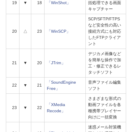
19
▼
18
「WinShot」
括処理できる画面
キャプチャー
SCP/SFTP/FTPS
など安全性の高い
20
△
23
「WinSCP」
接続方式にも対応
したFTPクライア
ント
デジカメ画像など
を簡単な操作で加
21
▼
20
「JTrim」
工・修正できるレ
タッチソフト
「SoundEngine
音声ファイル編集
22
▼
21
Free」
ソフト
さまざまな形式の
「XMedia
動画ファイルを各
23
▼
22
Recode」
種携帯プレイヤー
向けに一括変換
迷惑メール対策機