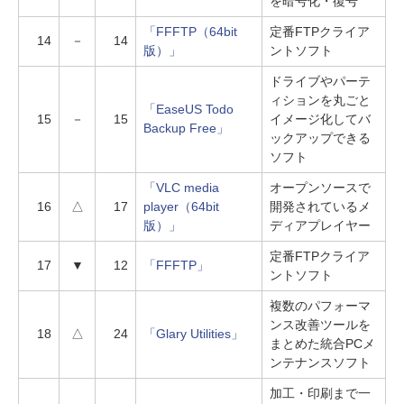
を暗号化・復号
「FFFTP（64bit
定番FTPクライア
14
－
14
版）」
ントソフト
ドライブやパーテ
ィションを丸ごと
「EaseUS Todo
15
－
15
イメージ化してバ
Backup Free」
ックアップできる
ソフト
「VLC media
オープンソースで
16
△
17
player（64bit
開発されているメ
版）」
ディアプレイヤー
定番FTPクライア
17
▼
12
「FFFTP」
ントソフト
複数のパフォーマ
ンス改善ツールを
18
△
24
「Glary Utilities」
まとめた統合PCメ
ンテナンスソフト
加工・印刷まで一