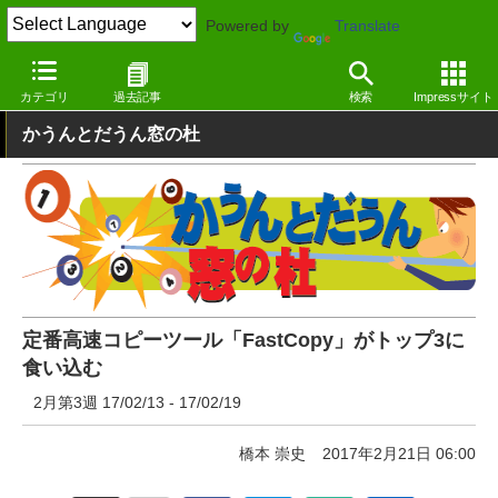
Powered by
Translate
窓の杜
その他の話題
トピック
その他
カテゴリ
過去記事
検索
Impressサイト
かうんとだうん窓の杜
定番高速コピーツール「FastCopy」がトップ3に
食い込む
2月第3週 17/02/13 - 17/02/19
橋本 崇史
2017年2月21日 06:00