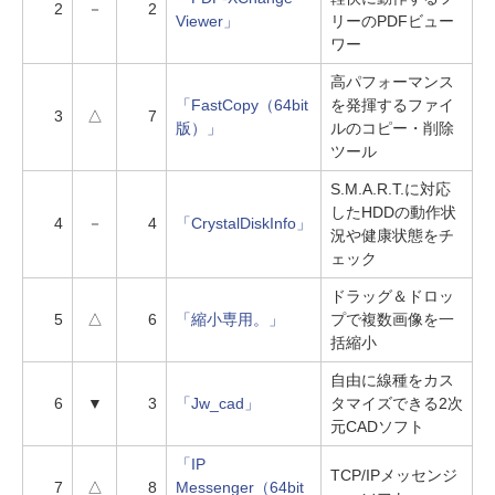
2
－
2
Viewer」
リーのPDFビュー
ワー
高パフォーマンス
「FastCopy（64bit
を発揮するファイ
3
△
7
版）」
ルのコピー・削除
ツール
S.M.A.R.T.に対応
したHDDの動作状
4
－
4
「CrystalDiskInfo」
況や健康状態をチ
ェック
ドラッグ＆ドロッ
5
△
6
「縮小専用。」
プで複数画像を一
括縮小
自由に線種をカス
6
▼
3
「Jw_cad」
タマイズできる2次
元CADソフト
「IP
TCP/IPメッセンジ
7
△
8
Messenger（64bit