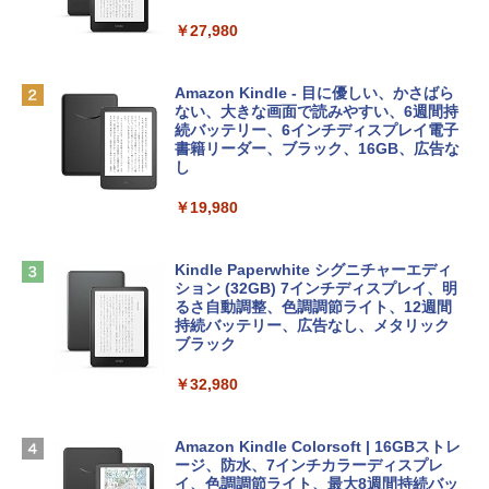
FaceTime HDカメラ、Touch ID - インデ
ィゴ + 3年延長 AppleCare+ for 13インチ
￥1,300
￥27,980
MacBook Neo(A18 Pro)|ダウンロード版
AIイラスト表現辞典: 思い通りの絵を引き
￥162,598
出す プロンプトの言葉 AI画像生成シリー
Microsoft Office Home & Business 202
Amazon Kindle - 目に優しい、かさばら
ズ (はぴーイラストLabo)
4(最新 永続版)|オンラインコード版|Wind
ない、大きな画面で読みやすい、6週間持
ows11、10/mac対応|PC2台
続バッテリー、6インチディスプレイ電子
tomtoc 360°保護 15.6 16インチ パソコ
書籍リーダー、ブラック、16GB、広告な
￥480
ンケース Dell NEC Lavie ASUS HP dyna
し
￥39,582
book Lenovo対応
￥19,980
ClaudeCode いちばんやさしい 教科書:
￥2,952
非エンジニア 初心者 素人 でも安心 使い
Robloxギフトカード - 2,000 Robux 【限
方 マニュアル AI副業にもコンテンツ作成
定バーチャルアイテムを含む】 【オンラ
にもKindle出版にも！ 非エンジニアのた
インゲームコード】 ロブロックス | オン
Kindle Paperwhite シグニチャーエディ
めのAIコーディング入門シリーズ
Apple 2026 MacBook Air M5チップ搭載
ラインコード版
ション (32GB) 7インチディスプレイ、明
13インチノートブック：AIとApple Intell
るさ自動調整、色調調節ライト、12週間
igence、13.6インチLiquid Retinaディ
持続バッテリー、広告なし、メタリック
￥99
￥3,200
スプレイ、24GBユニファイドメモリ、1
ブラック
TB SSD、12MPセンターフレームカメ
ラ、Touch ID - ミッドナイト + 3年延長
￥32,980
1冊ですべて身につくHTML & CSSとWe
Robloxギフトカード - 1000 Robux 【限
AppleCare+ for 13インチMacBook Air
bデザイン入門講座［第2版］
定バーチャルアイテムを含む】 【オンラ
(M5)|ダウンロード版
インゲームコード】 ロブロックス |オン
ラインコード版
Amazon Kindle Colorsoft | 16GBストレ
￥2,326
￥347,600
ージ、防水、7インチカラーディスプレ
イ、色調調節ライト、最大8週間持続バッ
￥1,600