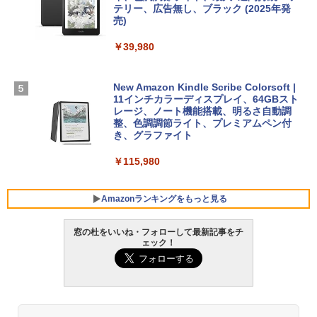
テリー、広告無し、ブラック (2025年発
【Amazon.co.jp限定】 HP ノートパソコ
売)
FM TOWNS ハイパー・カタログ: 本体ハ
ン 15-fd 15.6インチ 16GBメモリ 512GB
ードウェア・市販ソフトウェアのパーフ
Windows版 | Minecraft (マインクラフ
SSD インテル Core 5
￥39,980
ェクトリストと最新エミュレータ紹介
ト): Java & Bedrock Edition | オンライ
ンコード版
￥129,800
￥1,600
New Amazon Kindle Scribe Colorsoft |
￥3,600
11インチカラーディスプレイ、64GBスト
FMV ノートパソコン WE1-K3 (MS 365 P
レージ、ノート機能搭載、明るさ自動調
ersonal/Copilotキー搭載/Win 11/15.6型/
整、色調調節ライト、プレミアムペン付
Core i5/16GB/SSD 512GB/ホワイト) FM
き、グラファイト
VWK3E15W_AZ
￥115,980
￥123,400
Amazonランキングをもっと見る
窓の杜をいいね・フォローして最新記事をチ
ェック！