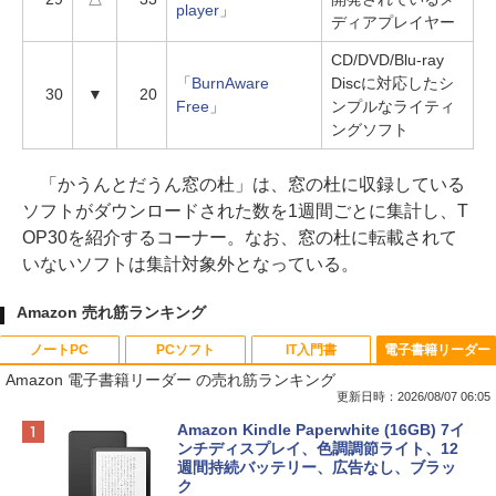
player」
ディアプレイヤー
CD/DVD/Blu-ray
「BurnAware
Discに対応したシ
30
▼
20
Free」
ンプルなライティ
ングソフト
「かうんとだうん窓の杜」は、窓の杜に収録している
ソフトがダウンロードされた数を1週間ごとに集計し、T
OP30を紹介するコーナー。なお、窓の杜に転載されて
いないソフトは集計対象外となっている。
Amazon 売れ筋ランキング
ノートPC
PCソフト
IT入門書
電子書籍リーダー
Amazon 電子書籍リーダー の売れ筋ランキング
更新日時：2026/08/07 06:05
Apple 2026 MacBook Neo A18 Proチッ
Robloxギフトカード - 800 Robux 【限
生成AIパスポート公式テキスト 第４版
Amazon Kindle Paperwhite (16GB) 7イ
プ搭載13インチノートブック：AIとAppl
定バーチャルアイテムを含む】 【オンラ
ンチディスプレイ、色調調節ライト、12
e Intelligence、Liquid Retinaディスプ
インゲームコード】 ロブロックス | オン
週間持続バッテリー、広告なし、ブラッ
￥1,766
レイ、8GBメモリ、512GB SSD、1080p
ラインコード版
ク