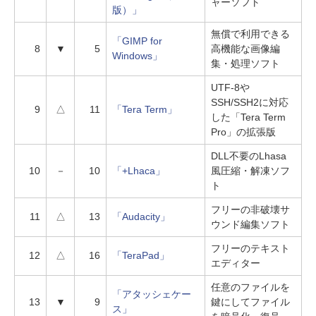
ャーソフト
版）」
無償で利用できる
「GIMP for
8
▼
5
高機能な画像編
Windows」
集・処理ソフト
UTF-8や
SSH/SSH2に対応
9
△
11
「Tera Term」
した「Tera Term
Pro」の拡張版
DLL不要のLhasa
10
－
10
「+Lhaca」
風圧縮・解凍ソフ
ト
フリーの非破壊サ
11
△
13
「Audacity」
ウンド編集ソフト
フリーのテキスト
12
△
16
「TeraPad」
エディター
任意のファイルを
「アタッシェケー
13
▼
9
鍵にしてファイル
ス」