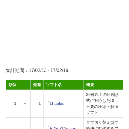
集計期間：17/02/13 - 17/02/19
順位
先週
ソフト名
概要
20種以上の圧縮形
式に対応したDLL
1
－
1
「Lhaplus」
不要の圧縮・解凍
ソフト
タブ切り替え型で
「PDF-XChange
軽快に動作するフ