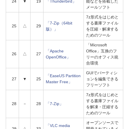
24
▼
19
「Thunderbird」
能などを搭載した
メールソフト
7z形式をはじめと
「7-Zip（64bit
する書庫ファイル
25
△
29
版）」
を圧縮・解凍する
ためのツール
「Microsoft
「Apache
Office」互換のフ
26
△
27
OpenOffice」
リーのオフィス統
合環境
GUIでパーティシ
「EaseUS Partition
27
▼
25
ョンを編集できる
Master Free」
フリーソフト
7z形式をはじめと
する書庫ファイル
28
－
28
「7-Zip」
を解凍・圧縮する
ためのツール
オープンソースで
「VLC media
29
△
33
開発されているメ