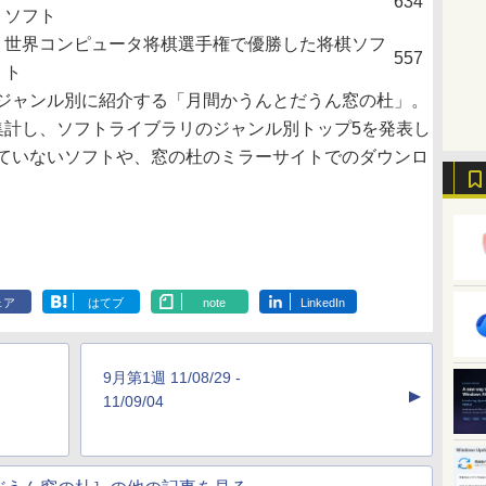
634
ソフト
世界コンピュータ将棋選手権で優勝した将棋ソフ
557
ト
ジャンル別に紹介する「月間かうんとだうん窓の杜」。
集計し、ソフトライブラリのジャンル別トップ5を発表し
ていないソフトや、窓の杜のミラーサイトでのダウンロ
ェア
はてブ
note
LinkedIn
9月第1週 11/08/29 -
▲
11/09/04