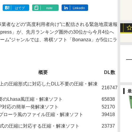
はてブ
note
LinkedIn
業者などの“高度利用者向け”に配信される緊急地震速報
Express」が、先月ランキング圏外の30位から今月4位へ
ム”ジャンルでは、将棋ソフト「Bonanza」が5位にラ
概要
DL数
以上の圧縮形式に対応したDLL不要の圧縮・解凍
216747
最
不要のLhasa風圧縮・解凍ソフト
65838
/ZIP対応の簡単一発解凍ソフト
52170
プローラ風のファイル圧縮・解凍ソフト
39418
形式の圧縮に対応する圧縮・解凍ソフト
23737