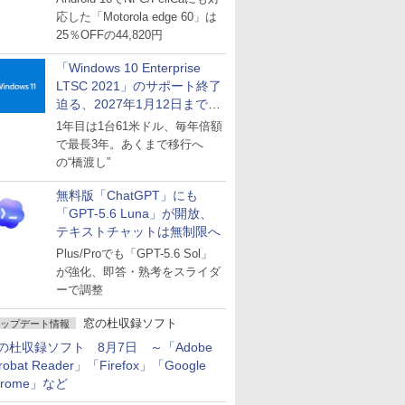
応した「Motorola edge 60」は
25％OFFの44,820円
「Windows 10 Enterprise
LTSC 2021」のサポート終了
迫る、2027年1月12日まで
～ESUは9月1日から販売
1年目は1台61米ドル、毎年倍額
で最長3年。あくまで移行へ
の“橋渡し”
無料版「ChatGPT」にも
「GPT-5.6 Luna」が開放、
テキストチャットは無制限へ
Plus/Proでも「GPT-5.6 Sol」
が強化、即答・熟考をスライダ
ーで調整
窓の杜収録ソフト
ップデート情報
の杜収録ソフト 8月7日 ～「Adobe
robat Reader」「Firefox」「Google
hrome」など