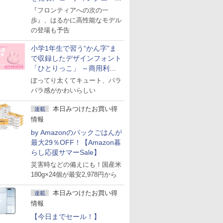
ェント「Muse Code」も
『フロンティアへの次の一
歩』、はるかに高性能なモデル
の登場も予告
小学1年生で習う“かん字”ま
で収録したデザインフォント
「ひとりっこ」 ～商用利用
OK
ぽってり太くてキュート、パラ
パラ感がかわいらしい
本日みつけたお買い得
連載
情報
by Amazonのパックごはんが
最大29％OFF！【Amazon暮
らし応援サマーSale】
災害時などの備えにも！国産米
180g×24個が最安2,978円から
本日みつけたお買い得
連載
情報
【今日までセール！】