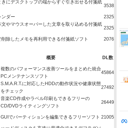
ときにデスクトップの端からすぐ引き出せる付箋紙
3538
レンダー
2325
本文やマウスオーバーした文章を取り込める付箋紙
2325
で削除したメモを再利用できる付箋紙ソフト
2076
概要
DL数
複数のパフォーマンス改善ツールをまとめた統合
45864
PCメンテナンスソフト
S.M.A.R.T.に対応したHDDの動作状況や健康状態
27492
をチェック
音楽CD作成やラベル印刷もできるフリーの
26449
CD/DVDライティングソフト
GUIでパーティションを編集できるフリーソフト
21005