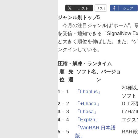
ポスト
リスト
シェア
ジャンル別トップ5
今月の注目ジャンルは“ホーム”。事
を受信・通知できる「SignalNow 
と大きく順位を伸ばした。また、“ゲー
ンクインしている。
圧縮・解凍・ランタイム
順
先
ソフト名、バージョ
位
週
ン
20種
1
－
1
「Lhaplus」
ソフト
2
－
2
「+Lhaca」
DLL
3
－
3
「Lhasa」
LZH
4
－
4
「Explzh」
エクス
「WinRAR 日本語
5
－
5
RAR
版」