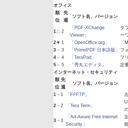
オフィス
順
先
ソフト名、バージョン
位
週
「PDF-XChange
タ
1
△
2
Viewer」
ー
2
▼
1
「OpenOffice.org」
「M
3
－
3
「PrimoPDF 日本語版」
フ
4
－
4
「TeraPad」
フ
5
－
5
「秀丸エディタ」
定
インターネット・セキュリティ
順
先
ソフト名、バージョン
位
週
1
－
1
「FFFTP」
U
2
－
2
「Tera Term」
「Ad-Aware Free Internet
3
－
3
Security」