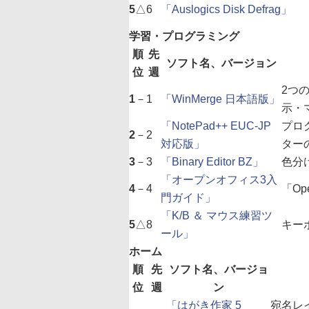
5
△
6
「Auslogics Disk Defrag」
学習・プログラミング
順
先
ソフト名、バージョン
位
週
2つ
1
－
1
「WinMerge 日本語版」
示・
「NotePad++ EUC-JP
プロ
2
－
2
対応版」
ター
3
－
3
「Binary Editor BZ」
色分
「オープンオフィス3入
4
－
4
「Op
門ガイド」
「K/B ＆ マウス練習ツ
5
△
8
キー
ール」
ホーム
順
先
ソフト名、バージョ
位
週
ン
「はがき作家 5
宛名レ