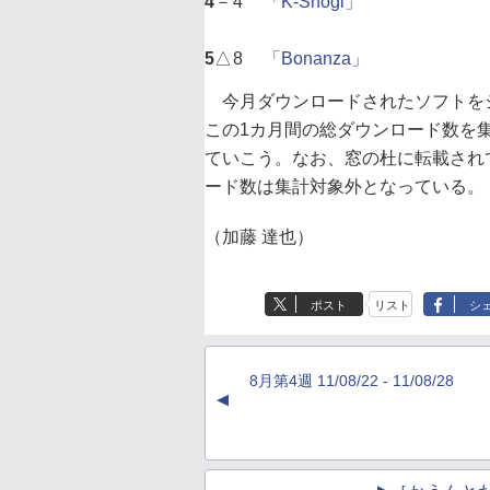
4
－
4
「K-Shogi」
5
△
8
「Bonanza」
今月ダウンロードされたソフトを
この1カ月間の総ダウンロード数を
ていこう。なお、窓の杜に転載され
ード数は集計対象外となっている。
（加藤 達也）
ポスト
リスト
シ
8月第4週 11/08/22 - 11/08/28
▲