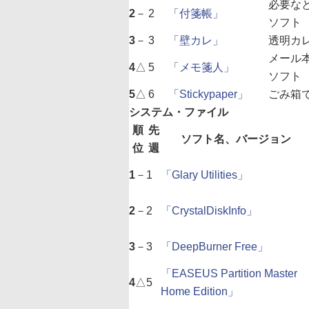
必要な
2
－
2
「付箋帳」
ソフト
3
－
3
「壁カレ」
透明カ
メール
4
△
5
「メモ箋人」
ソフト
5
△
6
「Stickypaper」
ごみ箱
システム・ファイル
順
先
ソフト名、バージョン
位
週
1
－
1
「Glary Utilities」
2
－
2
「CrystalDiskInfo」
3
－
3
「DeepBurner Free」
「EASEUS Partition Master
4
△
5
Home Edition」