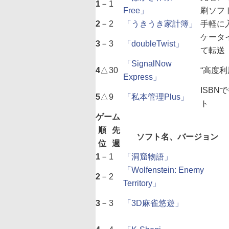
1
－
1
Free」
刷ソフ
2
－
2
「うきうき家計簿」
手軽に
ケータ
3
－
3
「doubleTwist」
て転送
「SignalNow
4
△
30
“高度
Express」
ISB
5
△
9
「私本管理Plus」
ト
ゲーム
順
先
ソフト名、バージョン
位
週
1
－
1
「洞窟物語」
「Wolfenstein: Enemy
2
－
2
Territory」
3
－
3
「3D麻雀悠遊」