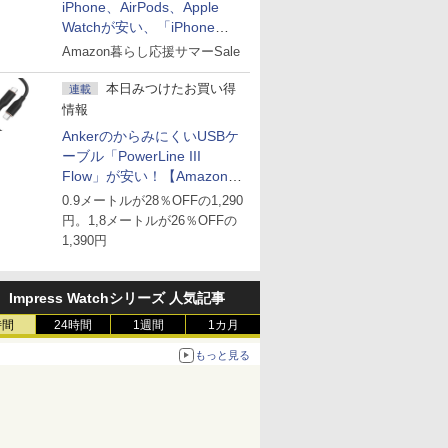
iPhone、AirPods、Apple
Watchが安い、「iPhone
Air」256GB版が139,800円な
Amazon暮らし応援サマーSale
ど
本日みつけたお買い得
連載
情報
AnkerのからみにくいUSBケ
ーブル「PowerLine III
Flow」が安い！【Amazon暮
らし応援サマーSale】
0.9メートルが28％OFFの1,290
円。1,8メートルが26％OFFの
1,390円
Impress Watchシリーズ 人気記事
時間
24時間
1週間
1カ月
もっと見る