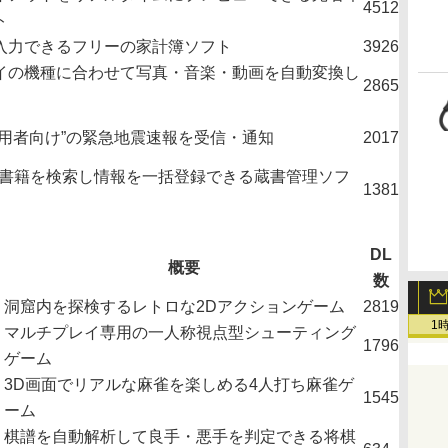
4512
ト
入力できるフリーの家計簿ソフト
3926
イの機種に合わせて写真・音楽・動画を自動変換し
2865
利用者向け”の緊急地震速報を受信・通知
2017
Nで書籍を検索し情報を一括登録できる蔵書管理ソフ
1381
DL
概要
数
洞窟内を探検するレトロな2Dアクションゲーム
2819
1
マルチプレイ専用の一人称視点型シューティング
1796
ゲーム
3D画面でリアルな麻雀を楽しめる4人打ち麻雀ゲ
1545
ーム
棋譜を自動解析して良手・悪手を判定できる将棋