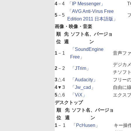
4
－
4
「IP Messenger」
「AVG Anti-Virus Free
5
－
5
Edition 2011 日本語版」
画像・映像・音楽
順
先
ソフト名、バージョ
位
週
ン
「SoundEngine
1
－
1
音声フ
Free」
デジカ
2
－
2
「JTrim」
チソフ
3
△
4
「Audacity」
フリー
4
▼
3
「Jw_cad」
自由に線
5
△
6
「ViX」
エクス
デスクトップ
順
先
ソフト名、バージョ
位
週
ン
1
－
1
「PcHusen」
キー操