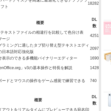
ハードディスクを高速に最適化できるデフラグソ
18282
フト
DL
概要
数
のテキストファイルの相違行を比較して色分け表
4251
マージ
グラミングに適したタブ切り替え型テキストエディ
2097
の日本語対応強化版
け表示のできる多機能バイナリーエディター
1690
enOffice.org」v3の基本操作と特長を解説
1428
ボードとマウスの操作をゲーム感覚で練習できる
740
DL
概要
数
イアウトをリアルタイムにプレビューできる宛名印