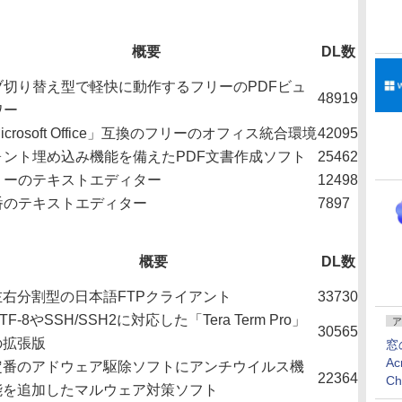
概要
DL数
ブ切り替え型で軽快に動作するフリーのPDFビュ
48919
ワー
icrosoft Office」互換のフリーのオフィス統合環境
42095
ォント埋め込み機能を備えたPDF文書作成ソフト
25462
リーのテキストエディター
12498
番のテキストエディター
7897
概要
DL数
左右分割型の日本語FTPクライアント
33730
TF-8やSSH/SSH2に対応した「Tera Term Pro」
ア
30565
の拡張版
窓
Ac
定番のアドウェア駆除ソフトにアンチウイルス機
22364
C
能を追加したマルウェア対策ソフト