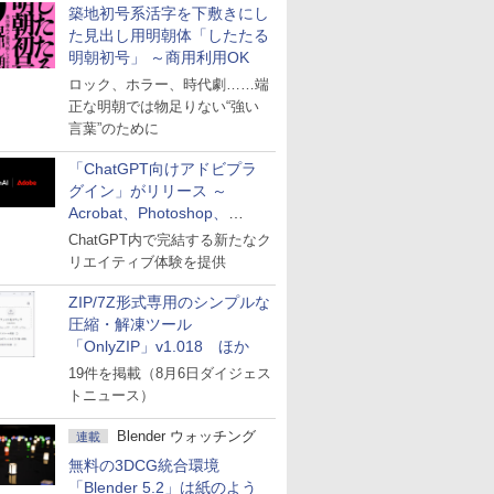
築地初号系活字を下敷きにし
た見出し用明朝体「したたる
明朝初号」 ～商用利用OK
ロック、ホラー、時代劇……端
正な明朝では物足りない“強い
言葉”のために
「ChatGPT向けアドビプラ
グイン」がリリース ～
Acrobat、Photoshop、
Premiereなどの機能を1つの
ChatGPT内で完結する新たなク
プラグインに統合
リエイティブ体験を提供
ZIP/7Z形式専用のシンプルな
圧縮・解凍ツール
「OnlyZIP」v1.018 ほか
19件を掲載（8月6日ダイジェス
トニュース）
Blender ウォッチング
連載
無料の3DCG統合環境
「Blender 5.2」は紙のよう