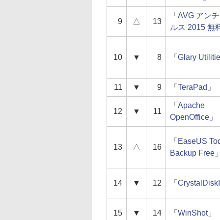
「AVG アン
9
△
13
ルス 2015 
10
▼
8
「Glary Utilit
11
▼
9
「TeraPad」
「Apache
12
▼
11
OpenOffice」
「EaseUS To
13
△
16
Backup Free
14
▼
12
「CrystalDisk
15
▼
14
「WinShot」