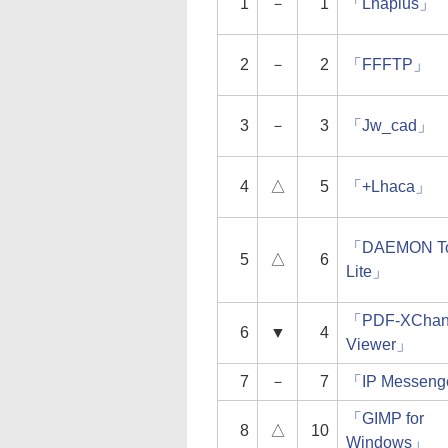
1
－
1
「Lhaplus」
2
－
2
「FFFTP」
3
－
3
「Jw_cad」
4
△
5
「+Lhaca」
「DAEMON To
5
△
6
Lite」
「PDF-XChan
6
▼
4
Viewer」
7
－
7
「IP Messen
「GIMP for
8
△
10
Windows」