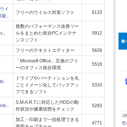
チウイ
フリーのウイルス対策ソフト
6133
無料版」
複数のパフォーマンス改善ツー
ies」
ルをまとめた統合PCメンテナ
5912
ンスソフト
フリーのテキストエディター
5626
「Microsoft Office」互換のフリ
5518
ーのオフィス統合環境
ドライブやパーティションを丸
do
ごとイメージ化してバックアッ
5310
」
プできるソフト
S.M.A.R.T.に対応したHDDの動
Info」
5283
作状況や健康状態をチェック
ア
加工・印刷まで一括処理できる
4771
窓
画面キャプチャー