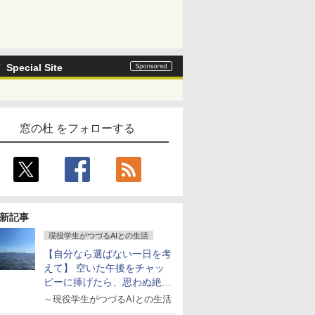
Special Site
窓の杜 をフォローする
新記事
現役学生がつづるAIとの生活
【自分なら選ばない一日を考
えて】 空いた午後をチャッ
ピーに捧げたら、思わぬ絶景
に出会った話
～現役学生がつづるAIとの生活