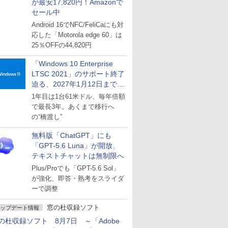
が最安17,820円！Amazonで
セール中
Android 16でNFC/FeliCaにも対
応した「Motorola edge 60」は
25％OFFの44,820円
「Windows 10 Enterprise
LTSC 2021」のサポート終了
迫る、2027年1月12日まで
～ESUは9月1日から販売
1年目は1台61米ドル、毎年倍額
で最長3年。あくまで移行へ
の“橋渡し”
無料版「ChatGPT」にも
「GPT-5.6 Luna」が開放、
テキストチャットは無制限へ
Plus/Proでも「GPT-5.6 Sol」
が強化、即答・熟考をスライダ
ーで調整
窓の杜収録ソフト
ップデート情報
の杜収録ソフト 8月7日 ～「Adobe