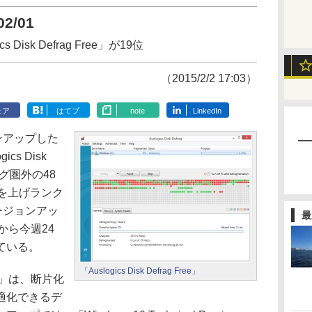
02/01
isk Defrag Free」が19位
（2015/2/2 17:03）
ェア
はてブ
note
LinkedIn
ンアップした
s Disk
ング圏外の48
を上げランク
ージョンアッ
最
位から今週24
ている。
「Auslogics Disk Defrag Free」
Free」は、断片化
適化できるデ