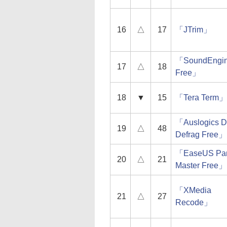
16
△
17
「JTrim」
「SoundEngi
17
△
18
Free」
18
▼
15
「Tera Term」
「Auslogics D
19
△
48
Defrag Free」
「EaseUS Part
20
△
21
Master Free」
「XMedia
21
△
27
Recode」