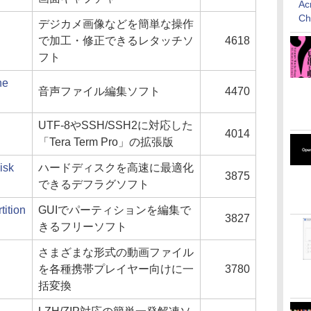
Ac
C
デジカメ画像などを簡単な操作
で加工・修正できるレタッチソ
4618
フト
ne
音声ファイル編集ソフト
4470
UTF-8やSSH/SSH2に対応した
4014
「Tera Term Pro」の拡張版
isk
ハードディスクを高速に最適化
3875
できるデフラグソフト
ition
GUIでパーティションを編集で
3827
きるフリーソフト
さまざまな形式の動画ファイル
を各種携帯プレイヤー向けに一
3780
括変換