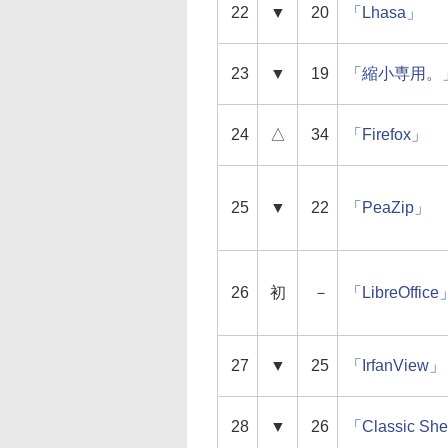
22
▼
20
「Lhasa」
23
▼
19
「縮小専用。
24
△
34
「Firefox」
25
▼
22
「PeaZip」
26
初
－
「LibreOffice
27
▼
25
「IrfanView」
28
▼
26
「Classic She