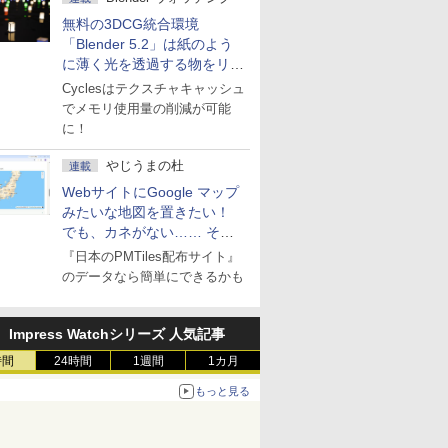
無料の3DCG統合環境
「Blender 5.2」は紙のよう
に薄く光を透過する物をリア
ルに表現
Cyclesはテクスチャキャッシュ
でメモリ使用量の削減が可能
に！
やじうまの杜
連載
WebサイトにGoogle マップ
みたいな地図を置きたい！
でも、カネがない…… そん
な人に朗報！
『日本のPMTiles配布サイト』
のデータなら簡単にできるかも
Impress Watchシリーズ 人気記事
時間
24時間
1週間
1カ月
もっと見る