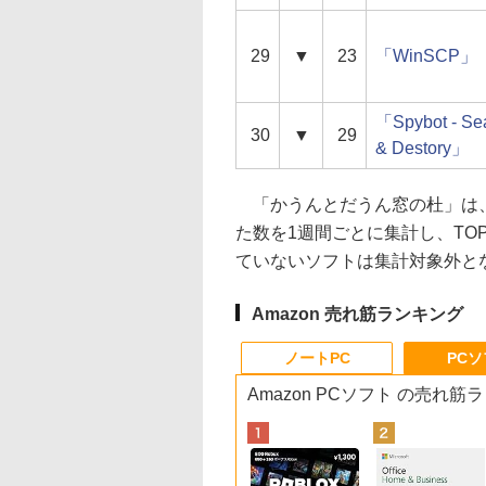
29
▼
23
「WinSCP」
「Spybot - Se
30
▼
29
& Destory」
「かうんとだうん窓の杜」は、
た数を1週間ごとに集計し、TO
ていないソフトは集計対象外と
Amazon 売れ筋ランキング
ノートPC
PC
Amazon PCソフト の売れ筋