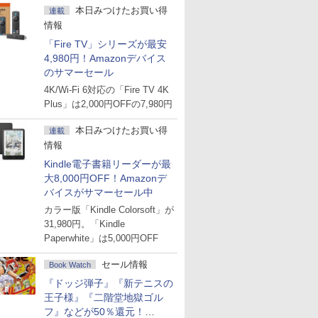
本日みつけたお買い得
連載
情報
「Fire TV」シリーズが最安
4,980円！Amazonデバイス
のサマーセール
4K/Wi-Fi 6対応の「Fire TV 4K
Plus」は2,000円OFFの7,980円
本日みつけたお買い得
連載
情報
Kindle電子書籍リーダーが最
大8,000円OFF！Amazonデ
バイスがサマーセール中
カラー版「Kindle Colorsoft」が
31,980円。「Kindle
Paperwhite」は5,000円OFF
セール情報
Book Watch
『ドッジ弾子』『新テニスの
王子様』『二階堂地獄ゴル
フ』などが50％還元！