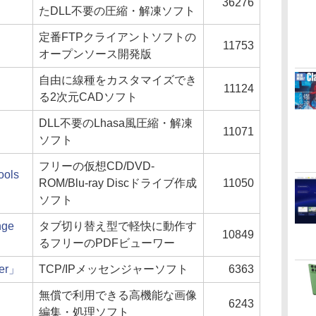
36276
たDLL不要の圧縮・解凍ソフト
定番FTPクライアントソフトの
11753
オープンソース開発版
自由に線種をカスタマイズでき
11124
る2次元CADソフト
DLL不要のLhasa風圧縮・解凍
11071
ソフト
フリーの仮想CD/DVD-
ols
ROM/Blu-ray Discドライブ作成
11050
ソフト
ge
タブ切り替え型で軽快に動作す
10849
るフリーのPDFビューワー
ger」
TCP/IPメッセンジャーソフト
6363
無償で利用できる高機能な画像
6243
編集・処理ソフト