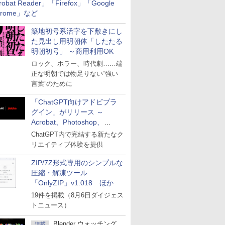
robat Reader」「Firefox」「Google
hrome」など
築地初号系活字を下敷きにし
た見出し用明朝体「したたる
明朝初号」 ～商用利用OK
ロック、ホラー、時代劇……端
正な明朝では物足りない“強い
言葉”のために
「ChatGPT向けアドビプラ
グイン」がリリース ～
Acrobat、Photoshop、
Premiereなどの機能を1つの
ChatGPT内で完結する新たなク
プラグインに統合
リエイティブ体験を提供
ZIP/7Z形式専用のシンプルな
圧縮・解凍ツール
「OnlyZIP」v1.018 ほか
19件を掲載（8月6日ダイジェス
トニュース）
Blender ウォッチング
連載