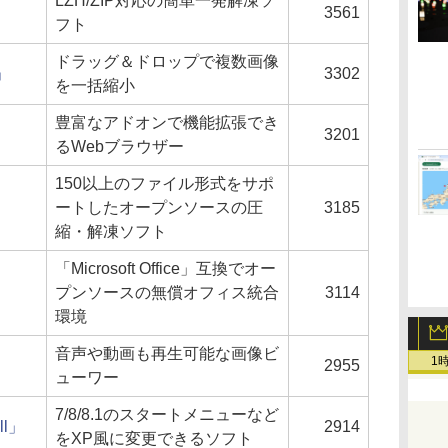
LZH/ZIP対応の簡単一発解凍ソ
3561
フト
ドラッグ＆ドロップで複数画像
」
3302
を一括縮小
豊富なアドオンで機能拡張でき
3201
るWebブラウザー
150以上のファイル形式をサポ
ートしたオープンソースの圧
3185
縮・解凍ソフト
「Microsoft Office」互換でオー
」
プンソースの無償オフィス統合
3114
環境
音声や動画も再生可能な画像ビ
1
2955
ューワー
7/8/8.1のスタートメニューなど
ll」
2914
をXP風に変更できるソフト