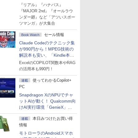
Amazonマンガ週末セール
『リアル』『ハナバス』
『MAJOR 2nd』『オールラウ
ンダー廻』など「アツいスポー
ツマンガ」が大集合
セール情報
Book Watch
Claude Codeのテクニック集
が990円から！MPEG技術の
解説本も安い、「Kindle本サ
マーセール」第2弾開始！
ExcelのCOPILOT関数本やRAG
の活用本も990円！
使ってわかるCopilot+
連載
PC
Snapdragon XのNPUでチャ
ットAIが動く！ Qualcomm向
けAI実行環境「GenieX」を
試してみた
本日みつけたお買い得
連載
情報
モトローラのAndroidスマホ