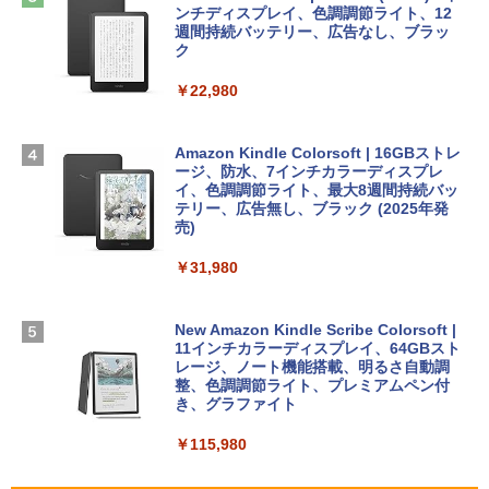
igence、13.6インチLiquid Retinaディ
ラインコード版
ンチディスプレイ、色調調節ライト、12
￥99
スプレイ、16GBユニファイドメモリ、1
週間持続バッテリー、広告なし、ブラッ
TB SSDストレージ、12MPセンターフレ
ク
￥3,200
ームカメラ、日本語キーボード、Touch I
D - ミッドナイト
￥22,980
AIイラスト表現辞典: 思い通りの絵を引き
出す プロンプトの言葉 AI画像生成シリー
Microsoft Office Home & Business 202
￥278,800
ズ (はぴーイラストLabo)
4(最新 永続版)|オンラインコード版|Wind
ows11、10/mac対応|PC2台
Amazon Kindle Colorsoft | 16GBストレ
￥480
ージ、防水、7インチカラーディスプレ
【Amazon.co.jp限定】 HP ノートパソコ
イ、色調調節ライト、最大8週間持続バッ
￥39,582
ン 15-fd 15.6インチ 16GBメモリ 512GB
テリー、広告無し、ブラック (2025年発
SSD インテル Core 5
売)
FM TOWNS ハイパー・カタログ: 本体ハ
ードウェア・市販ソフトウェアのパーフ
Windows版 | Minecraft (マインクラフ
￥129,800
￥31,980
ェクトリストと最新エミュレータ紹介
ト): Java & Bedrock Edition | オンライ
ンコード版
￥1,600
FMV ノートパソコン WE1-K3 (MS 365 P
New Amazon Kindle Scribe Colorsoft |
￥3,600
ersonal/Copilotキー搭載/Win 11/15.6型/
11インチカラーディスプレイ、64GBスト
Core i5/16GB/SSD 512GB/ホワイト) FM
レージ、ノート機能搭載、明るさ自動調
VWK3E15W_AZ
整、色調調節ライト、プレミアムペン付
き、グラファイト
￥139,880
￥115,980