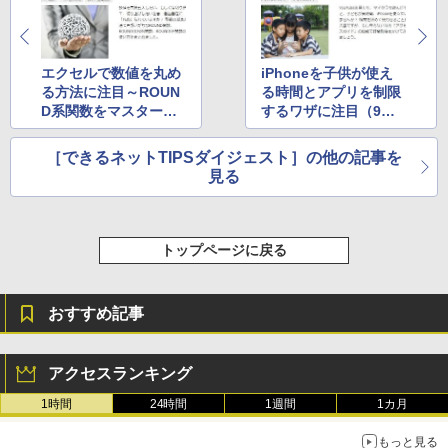
エクセルで数値を丸め
iPhoneを子供が使え
る方法に注目～ROUN
る時間とアプリを制限
D系関数をマスターし
するワザに注目（9月
よう（8月第3週）
第1週）
［できるネットTIPSダイジェスト］の他の記事を
見る
トップページに戻る
おすすめ記事
アクセスランキング
1時間
24時間
1週間
1カ月
もっと見る