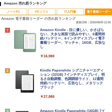
Amazon 売れ筋ランキング
ノートPC
PCソフト
IT入門書
電子書籍リーダー
Amazon 電子書籍リーダー の売れ筋ランキング
更新日時：2026/08/09 12:05
Apple 2026 MacBook Neo A18 Proチッ
Robloxギフトカード - 800 Robux 【限
生成AIパスポート公式テキスト 第４版
Amazon Kindle - 目に優しい、かさばら
プ搭載13インチノートブック：AIとAppl
定バーチャルアイテムを含む】 【オンラ
ない、大きな画面で読みやすい、6週間持
e Intelligenceのために設計、Liquid Ret
インゲームコード】 ロブロックス | オン
続バッテリー、6インチディスプレイ電子
￥1,766
inaディスプレイ、8GBユニファイドメモ
ラインコード版
書籍リーダー、マッチャ、16GB、広告な
リ、256GB SSDストレージ、1080p Fac
し
eTime HDカメラ - インディゴ
￥1,300
￥16,980
￥119,800
1冊ですべて身につくHTML & CSSとWe
bデザイン入門講座［第2版］
Robloxギフトカード - 1000 Robux 【限
定バーチャルアイテムを含む】 【オンラ
Kindle Paperwhite シグニチャーエディ
tomtoc 360°保護 15.6 16インチ パソコ
インゲームコード】 ロブロックス |オン
ション (32GB) 7インチディスプレイ、明
￥1,292
ンケース Dell NEC Lavie ASUS HP dyna
ラインコード版
るさ自動調整、色調調節ライト、12週間
book Lenovo対応
持続バッテリー、広告なし、メタリック
ブラック
￥1,600
￥2,952
ClaudeCode いちばんやさしい 教科書:
￥27,980
非エンジニア 初心者 素人 でも安心 使い
方 マニュアル AI副業にもコンテンツ作成
Robloxギフトカード - 2,000 Robux 【限
にもKindle出版にも！ 非エンジニアのた
Apple 2026 MacBook Air M5チップ搭載
定バーチャルアイテムを含む】 【オンラ
めのAIコーディング入門シリーズ
13インチノートブック：AIとApple Intell
インゲームコード】 ロブロックス | オン
Amazon Kindle Paperwhite (16GB) 7イ