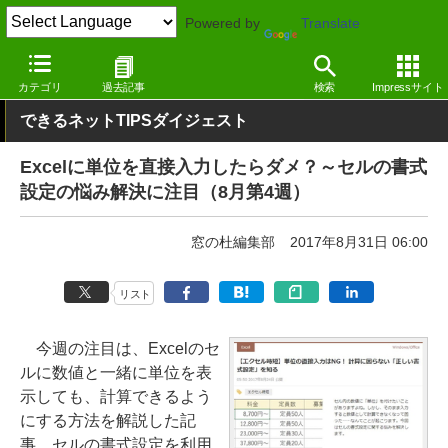
Powered by
Translate
窓の杜
その他の話題
トピック
その他
カテゴリ
過去記事
検索
Impressサイト
できるネットTIPSダイジェスト
Excelに単位を直接入力したらダメ？～セルの書式
設定の悩み解決に注目（8月第4週）
窓の杜編集部
2017年8月31日 06:00
リスト
今週の注目は、Excelのセ
ルに数値と一緒に単位を表
示しても、計算できるよう
にする方法を解説した記
事。セルの書式設定を利用