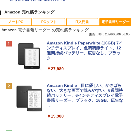
Amazon 売れ筋ランキング
ノートPC
PCソフト
IT入門書
電子書籍リーダー
Amazon 電子書籍リーダー の売れ筋ランキング
更新日時：2026/08/06 06:05
Apple 2026 MacBook Neo A18 Proチッ
Xbox プリペイドカード 10,000円 デジタ
生成AIパスポート公式テキスト 第４版
Amazon Kindle Paperwhite (16GB) 7イ
プ搭載13インチノートブック：AIとAppl
ルコード 【旧 Xbox ギフトカード】 [オ
ンチディスプレイ、色調調節ライト、12
e Intelligenceのために設計、Liquid Ret
ンラインコード]
週間持続バッテリー、広告なし、ブラッ
￥1,766
inaディスプレイ、8GBユニファイドメモ
ク
リ、512GB SSDストレージ、1080p Fac
￥10,000
eTime HDカメラ、Touch ID - インディ
￥27,980
ゴ
AIイラスト表現辞典: 思い通りの絵を引き
Robloxギフトカード - 800 Robux 【限
￥137,800
出す プロンプトの言葉 AI画像生成シリー
定バーチャルアイテムを含む】 【オンラ
Amazon Kindle - 目に優しい、かさばら
ズ (はぴーイラストLabo)
インゲームコード】 ロブロックス | オン
ない、大きな画面で読みやすい、6週間持
ラインコード版
続バッテリー、6インチディスプレイ電子
tomtoc 360°保護 15.6 16インチ パソコ
書籍リーダー、ブラック、16GB、広告な
￥99
ンケース Dell NEC Lavie ASUS HP dyna
し
￥1,300
book Lenovo対応
￥19,980
ClaudeCode いちばんやさしい 教科書:
￥2,952
非エンジニア 初心者 素人 でも安心 使い
Microsoft Office Home & Business 202
方 マニュアル AI副業にもコンテンツ作成
4(最新 永続版)|オンラインコード版|Wind