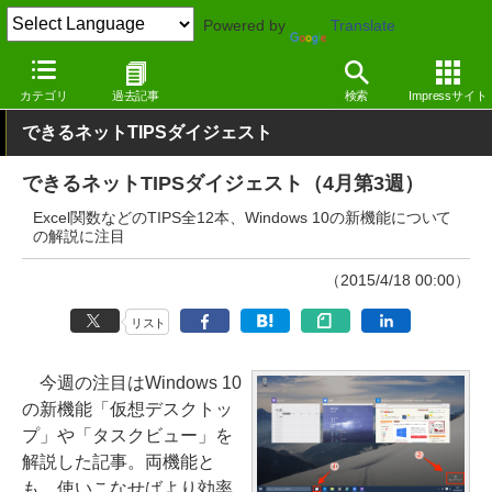
Powered by
Translate
窓の杜
その他の話題
トピック
その他
カテゴリ
過去記事
検索
Impressサイト
できるネットTIPSダイジェスト
できるネットTIPSダイジェスト（4月第3週）
Excel関数などのTIPS全12本、Windows 10の新機能について
の解説に注目
（2015/4/18 00:00）
リスト
今週の注目はWindows 10
の新機能「仮想デスクトッ
プ」や「タスクビュー」を
解説した記事。両機能と
も、使いこなせばより効率