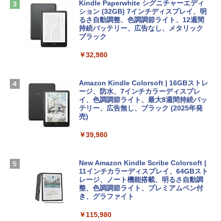
にもKindle出版にも！ 非エンジニアのた
ows11、10/mac対応|PC2台
Kindle Paperwhite シグニチャーエディ
めのAIコーディング入門シリーズ
Apple 2026 MacBook Air M5チップ搭載
ション (32GB) 7インチディスプレイ、明
13インチノートブック：AIとApple Intell
るさ自動調整、色調調節ライト、12週間
￥39,582
igence、13.6インチLiquid Retinaディ
持続バッテリー、広告なし、メタリック
￥99
スプレイ、24GBユニファイドメモリ、1
ブラック
TB SSD、12MPセンターフレームカメ
Robloxギフトカード - 2,000 Robux 【限
ラ、Touch ID - スカイブルー + 3年延長
￥32,980
FM TOWNS ハイパー・カタログ: 本体ハ
定バーチャルアイテムを含む】 【オンラ
AppleCare+ for 13インチMacBook Air
ードウェア・市販ソフトウェアのパーフ
インゲームコード】 ロブロックス | オン
(M5)|ダウンロード版
ェクトリストと最新エミュレータ紹介
ラインコード版
Amazon Kindle Colorsoft | 16GBストレ
￥331,701
ージ、防水、7インチカラーディスプレ
￥1,600
￥3,200
イ、色調調節ライト、最大8週間持続バッ
テリー、広告無し、ブラック (2025年発
【Amazon.co.jp限定】 HP ノートパソコ
売)
1冊ですべて身につくHTML & CSSとWe
Robloxギフトカード - 1000 Robux 【限
ン 15-fd 15.6インチ 16GBメモリ 512GB
bデザイン入門講座［第2版］
定バーチャルアイテムを含む】 【オンラ
SSD インテル Core 5
￥39,980
インゲームコード】 ロブロックス |オン
ラインコード版
￥2,326
￥129,800
New Amazon Kindle Scribe Colorsoft |
￥1,600
11インチカラーディスプレイ、64GBスト
FMV ノートパソコン WE1-K3 (MS 365 P
レージ、ノート機能搭載、明るさ自動調
ersonal/Copilotキー搭載/Win 11/15.6型/
整、色調調節ライト、プレミアムペン付
Core i5/16GB/SSD 512GB/ホワイト) FM
き、グラファイト
VWK3E15W_AZ
￥115,980