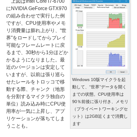
上図はIntel Core i7-6700
にNVIDIA GeForce GTX970
の組み合わせで実行した例
ですが、CPU使用率やメモ
リ消費量は膨れ上がり、“世
界”をロードしてからプレイ
可能なフレームレートに戻
るまで、30秒から1分ほどか
かるようになりました。最
近のバージョンは安定して
いますが、以前は張り巡ら
Windows 10版マイクラを起
せたレールをトロッコで移
動して、“世界”データを開く
動する際、チャンク（地形
までの状態。CPU使用率は
を分割するマイクラ独自の
90％前後に張り付き、メモリ
単位）読み込み時にCPU使
（プライベートワーキングセ
用率が一気に上昇し、アプ
ット）は2GB近くまで消費し
リケーションが落ちてしま
ます
うことも。