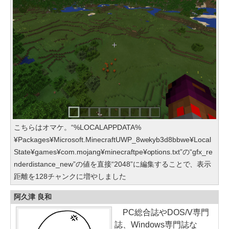
こちらはオマケ。“%LOCALAPPDATA%
¥Packages¥Microsoft.MinecraftUWP_8wekyb3d8bbwe¥Local
State¥games¥com.mojang¥minecraftpe¥options.txt”の“gfx_re
nderdistance_new”の値を直接“2048”に編集することで、表示
距離を128チャンクに増やしました
阿久津 良和
PC総合誌やDOS/V専門
誌、Windows専門誌な