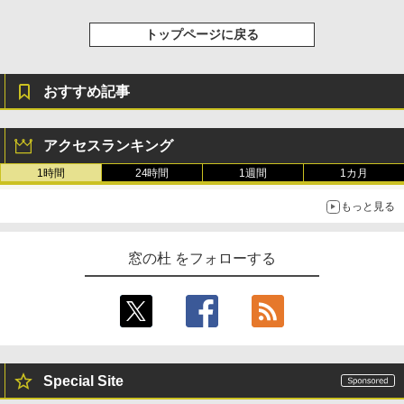
￥1,600
トップページに戻る
New Amazon Kindle Scribe Colorsoft |
11インチカラーディスプレイ、64GBスト
レージ、ノート機能搭載、明るさ自動調
おすすめ記事
整、色調調節ライト、プレミアムペン付
き、グラファイト
￥115,980
アクセスランキング
1時間
24時間
1週間
1カ月
もっと見る
窓の杜 をフォローする
Special Site