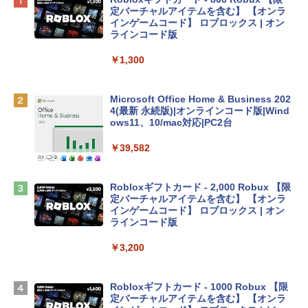
プ搭載13インチノートブック：AIとAppl
定バーチャルアイテムを含む】 【オンラ
e Intelligence、Liquid Retinaディスプ
インゲームコード】 ロブロックス | オン
レイ、8GBメモリ、512GB SSD、1080p
ラインコード版
FaceTime HDカメラ、Touch ID - インデ
ィゴ + 3年延長 AppleCare+ for 13インチ
￥1,300
MacBook Neo(A18 Pro)|ダウンロード版
￥162,598
Microsoft Office Home & Business 202
4(最新 永続版)|オンラインコード版|Wind
ows11、10/mac対応|PC2台
tomtoc 360°保護 15.6 16インチ パソコ
ンケース Dell NEC Lavie ASUS HP dyna
￥39,582
book Lenovo対応
￥2,952
Robloxギフトカード - 2,000 Robux 【限
定バーチャルアイテムを含む】 【オンラ
インゲームコード】 ロブロックス | オン
Apple 2026 MacBook Air M5チップ搭載
ラインコード版
13インチノートブック：AIとApple Intell
igence、13.6インチLiquid Retinaディ
￥3,200
スプレイ、24GBユニファイドメモリ、1
TB SSDストレージ、12MPセンターフレ
ームカメラ、日本語キーボード、Touch I
Robloxギフトカード - 1000 Robux 【限
D - ミッドナイト
定バーチャルアイテムを含む】 【オンラ