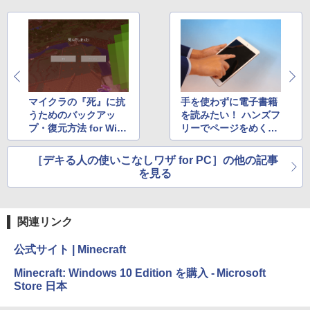
出す プロンプトの言葉 AI画像生成シリー
Amazon Kindle - 目に優しい、かさばら
ズ (はぴーイラストLabo)
ない、大きな画面で読みやすい、6週間持
続バッテリー、6インチディスプレイ電子
書籍リーダー、ブラック、16GB、広告な
￥480
し
￥16,980
ClaudeCode いちばんやさしい 教科書:
非エンジニア 初心者 素人 でも安心 使い
マイクラの『死』に抗
手を使わずに電子書籍
方 マニュアル AI副業にもコンテンツ作成
うためのバックアッ
を読みたい！ ハンズフ
にもKindle出版にも！ 非エンジニアのた
Kindle Paperwhite シグニチャーエディ
プ・復元方法 for Win
リーでページをめくる
めのAIコーディング入門シリーズ
ション (32GB) 7インチディスプレイ、明
dows 10版
ワザ
るさ自動調整、色調調節ライト、12週間
持続バッテリー、広告なし、メタリック
￥99
［デキる人の使いこなしワザ for PC］の他の記事
ブラック
を見る
￥27,980
1冊ですべて身につくHTML & CSSとWe
bデザイン入門講座［第2版］
関連リンク
Amazon Kindle Colorsoft | 16GBストレ
￥2,326
ージ、防水、7インチカラーディスプレ
公式サイト | Minecraft
イ、色調調節ライト、最大8週間持続バッ
テリー、広告無し、ブラック (2025年発
Minecraft: Windows 10 Edition を購入 - Microsoft
売)
Store 日本
FM TOWNS ハイパー・カタログ: 本体ハ
ードウェア・市販ソフトウェアのパーフ
￥31,980
ェクトリストと最新エミュレータ紹介