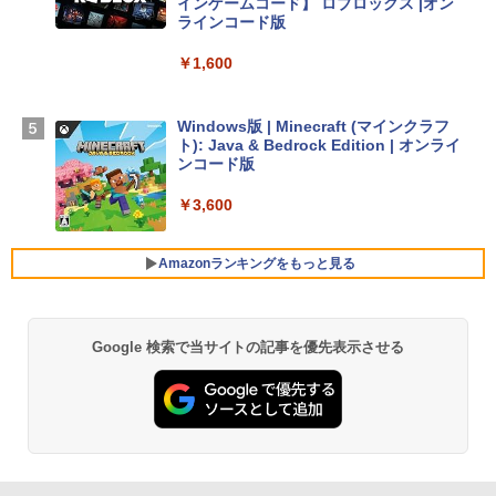
インゲームコード】 ロブロックス |オン
￥298,901
ラインコード版
￥1,600
【Amazon.co.jp限定】 HP ノートパソコ
ン 15-fd 15.6インチ 16GBメモリ 512GB
SSD インテル Core 5
Windows版 | Minecraft (マインクラフ
ト): Java & Bedrock Edition | オンライ
￥129,800
ンコード版
￥3,600
FMV ノートパソコン WE1-K3 (MS 365 P
ersonal/Copilotキー搭載/Win 11/15.6型/
Core i5/16GB/SSD 512GB/ホワイト) FM
Amazonランキングをもっと見る
VWK3E15W_AZ
￥139,880
Google 検索で当サイトの記事を優先表示させる
生成AIパスポート公式テキスト 第４版
Amazon Kindle Paperwhite (16GB) 7イ
ンチディスプレイ、色調調節ライト、12
週間持続バッテリー、広告なし、ブラッ
￥1,766
ク
￥22,980
AIイラスト表現辞典: 思い通りの絵を引き