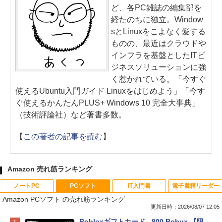
ど、各PC雑誌の編集部を
経たのちに独立。Window
sとLinuxをこよなく愛する
ものの、最近はクラウドや
インフラを基盤としたITビ
ジネスソリューションに強
く惹かれている。「今すぐ
使えるUbuntu入門ガイド Linuxをはじめよう」「今す
ぐ使えるかんたんPLUS+ Windows 10 完全大事典」
（技術評論社）など著書多数。
【
この著者の記事を読む
】
Amazon 売れ筋ランキング
ノートPC
PCソフト
IT入門書
電子書籍リーダー
Amazon PCソフト の売れ筋ランキング
更新日時：2026/08/07 12:05
Apple 2026 MacBook Neo A18 Proチッ
Robloxギフトカード - 800 Robux 【限