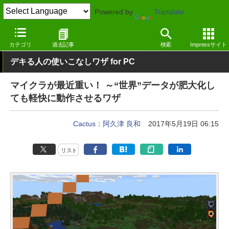
Powered by
Translate
窓の杜
エンタメ
ゲーム
Windows
カテゴリ
過去記事
検索
Impressサイト
デキる人の使いこなしワザ for PC
マイクラが最近重い！ ～“世界”データが肥大化し
ても軽快に動作させるワザ
Cactus：阿久津 良和
2017年5月19日 06:15
リスト