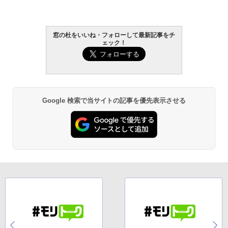
￥1,300
￥22,980
AIイラスト表現辞典: 思い通りの絵を引き
出す プロンプトの言葉 AI画像生成シリー
Microsoft Office Home & Business 202
Amazon Kindle - 目に優しい、かさばら
窓の杜をいいね・フォローして最新記事をチ
ズ (はぴーイラストLabo)
4(最新 永続版)|オンラインコード版|Wind
ない、大きな画面で読みやすい、6週間持
ェック！
ows11、10/mac対応|PC2台
続バッテリー、6インチディスプレイ電子
書籍リーダー、ブラック、16GB、広告な
￥480
し
￥39,582
￥16,980
ClaudeCode いちばんやさしい 教科書:
非エンジニア 初心者 素人 でも安心 使い
Robloxギフトカード - 2,000 Robux 【限
Google 検索で当サイトの記事を優先表示させる
方 マニュアル AI副業にもコンテンツ作成
定バーチャルアイテムを含む】 【オンラ
にもKindle出版にも！ 非エンジニアのた
インゲームコード】 ロブロックス | オン
Kindle Paperwhite シグニチャーエディ
めのAIコーディング入門シリーズ
ラインコード版
ション (32GB) 7インチディスプレイ、明
るさ自動調整、色調調節ライト、12週間
持続バッテリー、広告なし、メタリック
￥99
￥3,200
ブラック
￥27,980
1冊ですべて身につくHTML & CSSとWe
Robloxギフトカード - 1000 Robux 【限
bデザイン入門講座［第2版］
定バーチャルアイテムを含む】 【オンラ
インゲームコード】 ロブロックス |オン
ラインコード版
Amazon Kindle Colorsoft | 16GBストレ
￥1,292
ージ、防水、7インチカラーディスプレ
イ、色調調節ライト、最大8週間持続バッ
￥1,600
テリー、広告無し、ブラック (2025年発