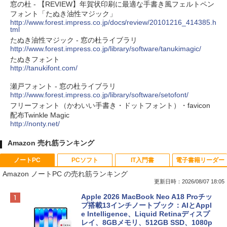
窓の杜 - 【REVIEW】年賀状印刷に最適な手書き風フェルトペン
フォント「たぬき油性マジック」
http://www.forest.impress.co.jp/docs/review/20101216_414385.h
tml
たぬき油性マジック - 窓の杜ライブラリ
http://www.forest.impress.co.jp/library/software/tanukimagic/
たぬきフォント
http://tanukifont.com/
瀬戸フォント - 窓の杜ライブラリ
http://www.forest.impress.co.jp/library/software/setofont/
フリーフォント（かわいい手書き・ドットフォント）・favicon
配布Twinkle Magic
http://nonty.net/
Amazon 売れ筋ランキング
ノートPC
PCソフト
IT入門書
電子書籍リーダー
Amazon ノートPC の売れ筋ランキング
更新日時：2026/08/07 18:05
Apple 2026 MacBook Neo A18 Proチッ
プ搭載13インチノートブック：AIとAppl
e Intelligence、Liquid Retinaディスプ
レイ、8GBメモリ、512GB SSD、1080p