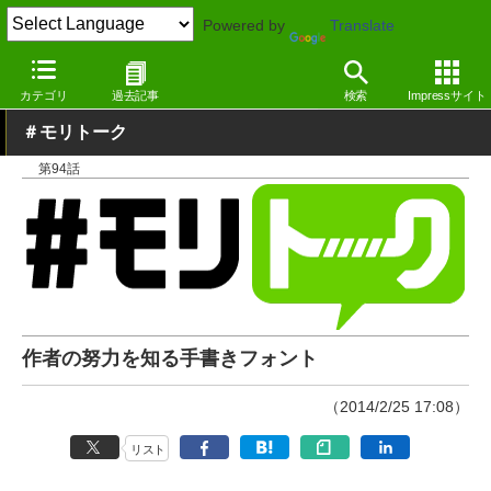
Powered by
Translate
窓の杜
その他の話題
コラム
その他
カテゴリ
過去記事
検索
Impressサイト
＃モリトーク
第94話
作者の努力を知る手書きフォント
（2014/2/25 17:08）
リスト