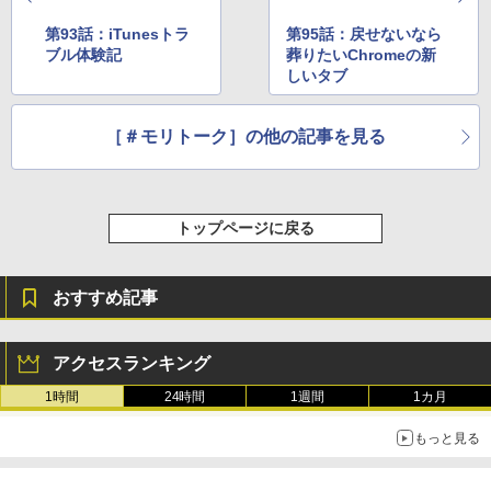
売)
FM TOWNS ハイパー・カタログ: 本体ハ
ードウェア・市販ソフトウェアのパーフ
Windows版 | Minecraft (マインクラフ
第93話：iTunesトラ
第95話：戻せないなら
￥31,980
ェクトリストと最新エミュレータ紹介
ト): Java & Bedrock Edition | オンライ
ブル体験記
葬りたいChromeの新
ンコード版
しいタブ
￥1,600
New Amazon Kindle Scribe Colorsoft |
￥3,600
11インチカラーディスプレイ、64GBスト
［＃モリトーク］の他の記事を見る
レージ、ノート機能搭載、明るさ自動調
整、色調調節ライト、プレミアムペン付
き、グラファイト
￥115,980
トップページに戻る
おすすめ記事
アクセスランキング
1時間
24時間
1週間
1カ月
もっと見る