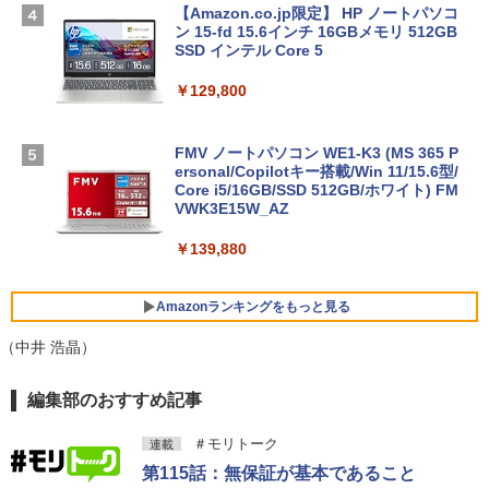
【Amazon.co.jp限定】 HP ノートパソコ
ン 15-fd 15.6インチ 16GBメモリ 512GB
SSD インテル Core 5
￥129,800
FMV ノートパソコン WE1-K3 (MS 365 P
ersonal/Copilotキー搭載/Win 11/15.6型/
Core i5/16GB/SSD 512GB/ホワイト) FM
VWK3E15W_AZ
￥139,880
Amazonランキングをもっと見る
（中井 浩晶）
Robloxギフトカード - 800 Robux 【限
生成AIパスポート公式テキスト 第４版
Amazon Kindle Paperwhite (16GB) 7イ
編集部のおすすめ記事
定バーチャルアイテムを含む】 【オンラ
ンチディスプレイ、色調調節ライト、12
インゲームコード】 ロブロックス | オン
週間持続バッテリー、広告なし、ブラッ
￥1,766
＃モリトーク
連載
ラインコード版
ク
第115話：無保証が基本であること