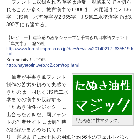
フォントに収録される漢字は通常、規格単位で区切ら
れることが多く、教育漢字で1,006字、常用漢字で2,136
字、JIS第一水準漢字が2,965字、JIS第二水準漢字では3,
390字にも達する。
【レビュー】達筆感のあるシャープな手書き風日本語フォント
「隼文字」 - 窓の杜
http://www.forest.impress.co.jp/docs/review/20140217_635519.h
tml
Serendipity！ -TOP-
http://hayatotin.web.fc2.com/top.html
筆者が手書き風フォント
制作の苦労を初めて実感で
きたのは、同じくJIS第二水
準までの漢字を収録する
「たぬき油性マジック」に
出合ったときだ。同フォン
「たぬき油性マジック」
トの作者サイトには制作時
の記録がまとめられてお
り、完成までに約千枚の用紙と約56本のフェルトペン、