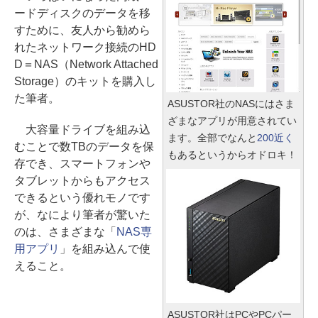
ードディスクのデータを移
すために、友人から勧めら
れたネットワーク接続のHD
D＝NAS（Network Attached
Storage）のキットを購入し
た筆者。
ASUSTOR社のNASにはさま
ざまなアプリが用意されてい
大容量ドライブを組み込
ます。全部でなんと
200近く
むことで数TBのデータを保
もあるというからオドロキ！
存でき、スマートフォンや
タブレットからもアクセス
できるという優れモノです
が、なにより筆者が驚いた
のは、さまざまな「
NAS専
用アプリ
」を組み込んで使
えること。
ASUSTOR社はPCやPCパー