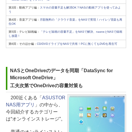
第3回：動画アプリ編：
スマホの容量不足も解消OK？NASの動画アプリを使ってみよ
う
第4回：音楽アプリ編：
月額無料の「クラウド音楽」をNASで実現！ハイレゾ音楽も再
生OK
第5回：テレビ録画編：
「テレビ録画の容量不足」をNASで解決、nasneとNASで録画
し放題！
第6回：そのほか編：
CD/DVDドライブをNASで共有！PCに無くてもDVDを再生可
NASとOneDriveのデータを同期「DataSync for
Microsoft OneDrive」
工夫次第でOneDriveの容量対策も
200近くある「
ASUSTOR
NAS用アプリ
」の中から、
今回紹介するカテゴリー
は“オンラインストレージ”。
普通のオンラインストレ