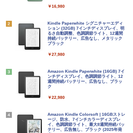
eTime HDカメラ - インディゴ
￥1,300
￥16,980
￥113,748
1冊ですべて身につくHTML & CSSとWe
bデザイン入門講座［第2版］
Robloxギフトカード - 1000 Robux 【限
定バーチャルアイテムを含む】 【オンラ
Kindle Paperwhite シグニチャーエディ
tomtoc 360°保護 15.6 16インチ パソコ
インゲームコード】 ロブロックス |オン
ション (32GB) 7インチディスプレイ、明
￥1,292
ンケース Dell NEC Lavie ASUS HP dyna
ラインコード版
るさ自動調整、色調調節ライト、12週間
book Lenovo対応
持続バッテリー、広告なし、メタリック
ブラック
￥1,600
￥2,952
ClaudeCode いちばんやさしい 教科書:
￥27,980
非エンジニア 初心者 素人 でも安心 使い
方 マニュアル AI副業にもコンテンツ作成
Robloxギフトカード - 2,000 Robux 【限
にもKindle出版にも！ 非エンジニアのた
Apple 2026 MacBook Air M5チップ搭載
定バーチャルアイテムを含む】 【オンラ
めのAIコーディング入門シリーズ
13インチノートブック：AIとApple Intell
インゲームコード】 ロブロックス | オン
Amazon Kindle Paperwhite (16GB) 7イ
igence、13.6インチLiquid Retinaディ
ラインコード版
ンチディスプレイ、色調調節ライト、12
￥99
スプレイ、16GBユニファイドメモリ、1
週間持続バッテリー、広告なし、ブラッ
TB SSDストレージ、12MPセンターフレ
ク
￥3,200
ームカメラ、日本語キーボード、Touch I
D - ミッドナイト
￥22,980
AIイラスト表現辞典: 思い通りの絵を引き
出す プロンプトの言葉 AI画像生成シリー
Microsoft Office Home & Business 202
￥278,800
ズ (はぴーイラストLabo)
4(最新 永続版)|オンラインコード版|Wind
ows11、10/mac対応|PC2台
Amazon Kindle Colorsoft | 16GBストレ
￥480
ージ、防水、7インチカラーディスプレ
【Amazon.co.jp限定】 HP ノートパソコ
イ、色調調節ライト、最大8週間持続バッ
￥39,582
ン 15-fd 15.6インチ 16GBメモリ 512GB
テリー、広告無し、ブラック (2025年発