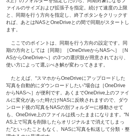
S上）のフォルダーを指定したのち、同期対象になるフ
ァイルのサイズおよび拡張子を指定。続けて速度の上限
と、同期を行う方向を指定し、終了ボタンをクリックす
れば、あとはNASとOneDriveとの間で同期がスタートし
ます。
ここでのポイントは、同期を行う方向の設定です。同
期の方向としては［同期］［OneDriveからNASへ］［N
ASからOneDriveへ］の3つの選択肢が用意されており、
使い方によって選ぶべき解が変わってきます。
たとえば、“スマホからOneDriveにアップロードした
写真を自動的にダウンロードしたい”場合は［OneDrive
からNASへ］が便利です。あくまでOneDrive上のファイ
ルに変化があった時だけNASに反映されますので、ダウ
ンロード後の写真をNASの別フォルダーに移動させて
も、OneDrive上のファイルは残ったままになります。“N
AS上で写真を削除したらオリジナルまで消えてしまっ
た”といったこともなく、NASに写真を転送して分類・整