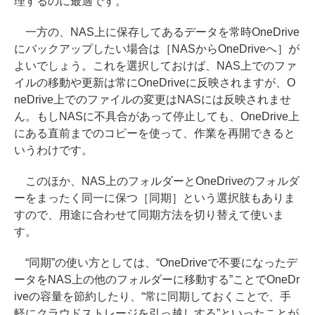
理するのに最適です。
一方の、NAS上に保存してあるデータを常時OneDrive
にバックアップしたい場合は［NASからOneDriveへ］が
よいでしょう。これを選択しておけば、NAS上でのファ
イルの移動や更新は常にOneDriveに反映されますが、O
neDrive上でのファイルの変更はNASには反映されませ
ん。もしNASに不具合があって停止しても、OneDrive上
にある直前までのコピーを使って、作業を再開できると
いうわけです。
このほか、NAS上のフォルダーとOneDriveのフォルダ
ーをまったく同一に保つ［同期］という選択肢もありま
すので、用途に合わせて同期方法を切り替えて使いま
す。
“同期”の使い方としては、“OneDriveで不要になったデ
ータをNAS上の他のフォルダーに移動する”ことでOneDr
iveの容量を節約したり、“常に同期しておくことで、手
軽にクラウドストレージを引っ越しする”といったことが