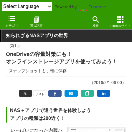
Powered by
Translate
窓の杜
システム・ファイル
ハードウェア
Windows
カテゴリ
過去記事
検索
Impressサイト
知られざるNASアプリの世界
第1回
OneDriveの容量対策にも！
オンラインストレージアプリを使ってみよう！
スナップショットも手軽に保存
（2016/2/1 06:00）
リスト
NAS＋アプリで違う世界を体験しよう
アプリの種類は200近く！
いっぱいになった内蔵ハ