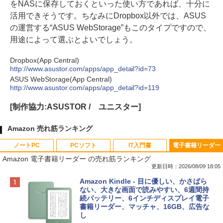
をNASに保存しておくといった使い方であれば、十分に
活用できそうです。ちなみにDropbox以外では、ASUS
の運営する“ASUS WebStorage”もこのタイプですので、
用途によって選ぶとよいでしょう。
Dropbox(App Central)
http://www.asustor.com/apps/app_detail?id=73
ASUS WebStorage(App Central)
http://www.asustor.com/apps/app_detail?id=119
[制作協力:ASUSTOR / ユニスター]
Amazon 売れ筋ランキング
ノートPC
PCソフト
IT入門書
電子書籍リーダー
Amazon 電子書籍リーダー の売れ筋ランキング
更新日時：2026/08/09 18:05
Apple 2026 MacBook Neo A18 Proチッ
Robloxギフトカード - 800 Robux 【限
生成AIパスポート公式テキスト 第４版
Amazon Kindle - 目に優しい、かさばら
プ搭載13インチノートブック：AIとAppl
定バーチャルアイテムを含む】 【オンラ
ない、大きな画面で読みやすい、6週間持
e Intelligenceのために設計、Liquid Ret
インゲームコード】 ロブロックス | オン
続バッテリー、6インチディスプレイ電子
￥1,766
inaディスプレイ、8GBユニファイドメモ
ラインコード版
書籍リーダー、マッチャ、16GB、広告な
リ、256GB SSDストレージ、1080p Fac
し