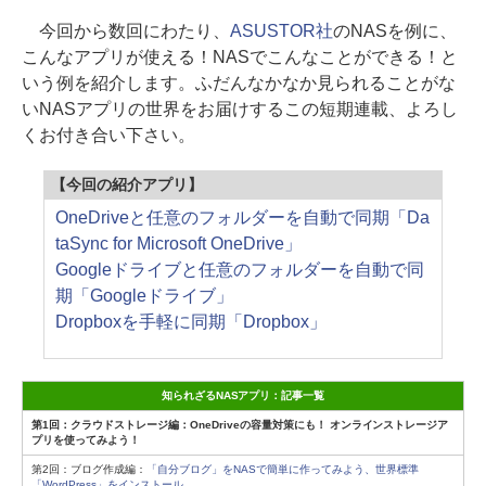
今回から数回にわたり、
ASUSTOR社
のNASを例に、
こんなアプリが使える！NASでこんなことができる！と
いう例を紹介します。ふだんなかなか見られることがな
いNASアプリの世界をお届けするこの短期連載、よろし
くお付き合い下さい。
【今回の紹介アプリ】
OneDriveと任意のフォルダーを自動で同期「Da
taSync for Microsoft OneDrive」
Googleドライブと任意のフォルダーを自動で同
期「Googleドライブ」
Dropboxを手軽に同期「Dropbox」
知られざるNASアプリ：記事一覧
第1回：クラウドストレージ編：OneDriveの容量対策にも！ オンラインストレージア
プリを使ってみよう！
第2回：ブログ作成編：
「自分ブログ」をNASで簡単に作ってみよう、世界標準
「WordPress」をインストール