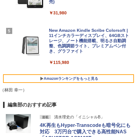
SSD インテル Core 5
売)
FM TOWNS ハイパー・カタログ: 本体ハ
ードウェア・市販ソフトウェアのパーフ
Windows版 | Minecraft (マインクラフ
￥129,800
￥31,980
ェクトリストと最新エミュレータ紹介
ト): Java & Bedrock Edition | オンライ
ンコード版
￥1,600
FMV ノートパソコン WE1-K3 (MS 365 P
New Amazon Kindle Scribe Colorsoft |
￥3,600
ersonal/Copilotキー搭載/Win 11/15.6型/
11インチカラーディスプレイ、64GBスト
Core i5/16GB/SSD 512GB/ホワイト) FM
レージ、ノート機能搭載、明るさ自動調
VWK3E15W_AZ
整、色調調節ライト、プレミアムペン付
き、グラファイト
￥139,880
￥115,980
Amazonランキングをもっと見る
（林田 幸一）
編集部のおすすめ記事
清水理史の「イニシャルB」
連載
4K再生もHyper-Transcodeも暗号化にも
対応 3万円台で購入できる高性能NAS