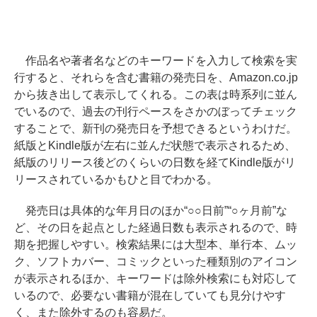
作品名や著者名などのキーワードを入力して検索を実
行すると、それらを含む書籍の発売日を、Amazon.co.jp
から抜き出して表示してくれる。この表は時系列に並ん
でいるので、過去の刊行ペースをさかのぼってチェック
することで、新刊の発売日を予想できるというわけだ。
紙版とKindle版が左右に並んだ状態で表示されるため、
紙版のリリース後どのくらいの日数を経てKindle版がリ
リースされているかもひと目でわかる。
発売日は具体的な年月日のほか“○○日前”“○ヶ月前”な
ど、その日を起点とした経過日数も表示されるので、時
期を把握しやすい。検索結果には大型本、単行本、ムッ
ク、ソフトカバー、コミックといった種類別のアイコン
が表示されるほか、キーワードは除外検索にも対応して
いるので、必要ない書籍が混在していても見分けやす
く、また除外するのも容易だ。