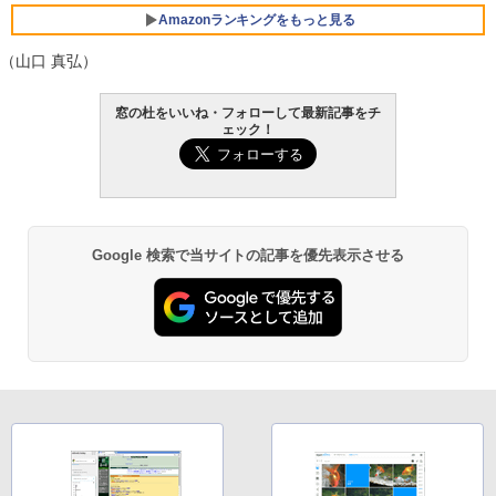
FMV ノートパソコン WE1-K3 (MS 365 P
ersonal/Copilotキー搭載/Win 11/15.6型/
Amazonランキングをもっと見る
Core i5/16GB/SSD 512GB/ホワイト) FM
VWK3E15W_AZ
（山口 真弘）
￥139,880
Amazon Kindle - 目に優しい、かさばら
窓の杜をいいね・フォローして最新記事をチ
ない、大きな画面で読みやすい、6週間持
ェック！
続バッテリー、6インチディスプレイ電子
書籍リーダー、マッチャ、16GB、広告な
し
￥16,980
Google 検索で当サイトの記事を優先表示させる
Kindle Paperwhite シグニチャーエディ
ション (32GB) 7インチディスプレイ、明
るさ自動調整、色調調節ライト、12週間
持続バッテリー、広告なし、メタリック
ブラック
￥27,980
Amazon Kindle Paperwhite (16GB) 7イ
ンチディスプレイ、色調調節ライト、12