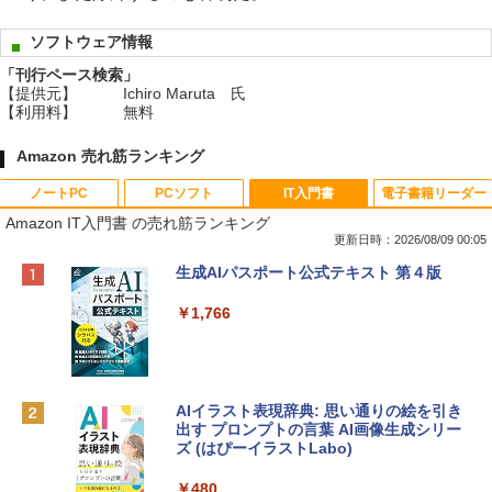
ソフトウェア情報
「刊行ペース検索」
【提供元】
Ichiro Maruta 氏
【利用料】
無料
Amazon 売れ筋ランキング
ノートPC
PCソフト
IT入門書
電子書籍リーダー
Amazon IT入門書 の売れ筋ランキング
更新日時：2026/08/09 00:05
Apple 2026 MacBook Neo A18 Proチッ
Robloxギフトカード - 800 Robux 【限
生成AIパスポート公式テキスト 第４版
プ搭載13インチノートブック：AIとAppl
定バーチャルアイテムを含む】 【オンラ
e Intelligenceのために設計、Liquid Ret
インゲームコード】 ロブロックス | オン
￥1,766
inaディスプレイ、8GBユニファイドメモ
ラインコード版
リ、512GB SSDストレージ、1080p Fac
eTime HDカメラ、Touch ID - インディ
￥1,300
ゴ
AIイラスト表現辞典: 思い通りの絵を引き
￥137,800
出す プロンプトの言葉 AI画像生成シリー
Robloxギフトカード - 1000 Robux 【限
ズ (はぴーイラストLabo)
定バーチャルアイテムを含む】 【オンラ
インゲームコード】 ロブロックス |オン
tomtoc 360°保護 15.6 16インチ パソコ
ラインコード版
￥480