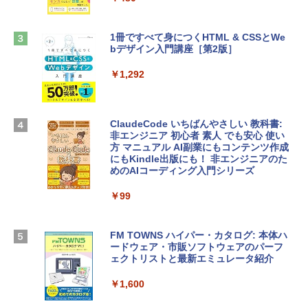
ンケース Dell NEC Lavie ASUS HP dyna
book Lenovo対応
￥1,600
1冊ですべて身につくHTML & CSSとWe
￥2,952
bデザイン入門講座［第2版］
Microsoft Office Home & Business 202
4(最新 永続版)|オンラインコード版|Wind
￥1,292
Apple 2026 MacBook Air M5チップ搭載
ows11、10/mac対応|PC2台
13インチノートブック：AIとApple Intell
igence、13.6インチLiquid Retinaディ
￥39,582
スプレイ、16GBユニファイドメモリ、51
ClaudeCode いちばんやさしい 教科書:
2GB SSDストレージ、12MPセンターフ
非エンジニア 初心者 素人 でも安心 使い
レームカメラ、日本語キーボード、Touc
方 マニュアル AI副業にもコンテンツ作成
Robloxギフトカード - 2,000 Robux 【限
h ID - ミッドナイト
にもKindle出版にも！ 非エンジニアのた
定バーチャルアイテムを含む】 【オンラ
めのAIコーディング入門シリーズ
インゲームコード】 ロブロックス | オン
￥224,800
ラインコード版
￥99
￥3,200
【Amazon.co.jp限定】 HP ノートパソコ
ン 15-fd 15.6インチ 16GBメモリ 512GB
FM TOWNS ハイパー・カタログ: 本体ハ
SSD インテル Core 5
ードウェア・市販ソフトウェアのパーフ
Windows版 | Minecraft (マインクラフ
ェクトリストと最新エミュレータ紹介
ト): Java & Bedrock Edition | オンライ
￥129,800
ンコード版
￥1,600
￥3,600