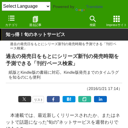
Powered by
Translate
窓の杜
ライフ
趣味
Webサービス
カテゴリ
過去記事
検索
Impressサイト
知っ得！旬のネットサービス
過去の発売日をもとにシリーズ新刊の発売時期を予測できる「刊行ペ
ース検索」
過去の発売日をもとにシリーズ新刊の発売時期を
予測できる「刊行ペース検索」
紙版とKindle版の書籍に対応。Kindle版発売までのタイムラグ
を知るのにも便利
（2016/1/21 17:14）
リスト
本連載では、最近新しくリリースされたか、またはネ
ットで話題になった“旬の”ネットサービスを週替わりで