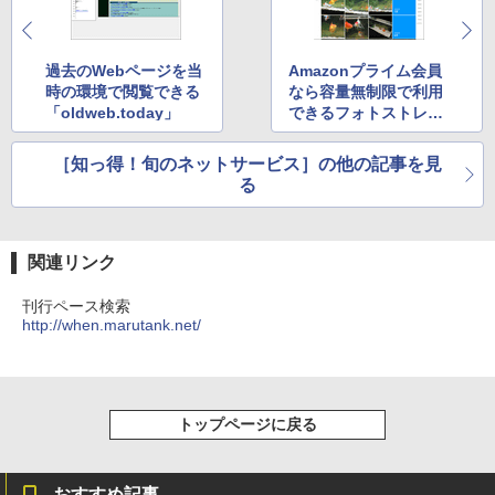
週間持続バッテリー、広告なし、ブラッ
ク
￥22,980
過去のWebページを当
Amazonプライム会員
時の環境で閲覧できる
なら容量無制限で利用
「oldweb.today」
できるフォトストレー
Amazon Kindle Colorsoft | 16GBストレ
ジ「プライム・フォ
ージ、防水、7インチカラーディスプレ
ト」
［知っ得！旬のネットサービス］の他の記事を見
イ、色調調節ライト、最大8週間持続バッ
る
テリー、広告無し、ブラック (2025年発
売)
￥31,980
関連リンク
刊行ペース検索
New Amazon Kindle Scribe Colorsoft |
http://when.marutank.net/
11インチカラーディスプレイ、64GBスト
レージ、ノート機能搭載、明るさ自動調
整、色調調節ライト、プレミアムペン付
き、グラファイト
トップページに戻る
￥115,980
おすすめ記事