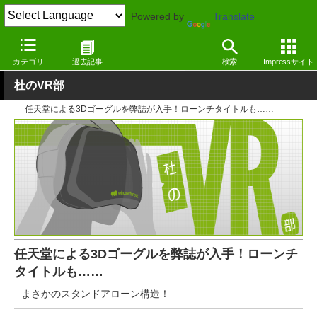
Powered by
Translate
窓の杜
エンタメ
ゲーム
その他
カテゴリ
過去記事
検索
Impressサイト
杜のVR部
任天堂による3Dゴーグルを弊誌が入手！ローンチタイトルも……
任天堂による3Dゴーグルを弊誌が入手！ローンチ
タイトルも……
まさかのスタンドアローン構造！