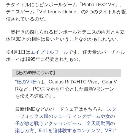
チタイトルにもピンボールゲーム「Pinball FX2 VR」、
テニスゲーム「VR Tennis Online」の2つのタイトルが配
信されているのだ。
奥行きの感じられるピンボールとテニスの両方とも立
体視3Dとの相性は良いということなのかもしれない。
※4月1日は
エイプリルフール
です。任天堂のバーチャル
ボーイは1995年に発売されたもの。
【杜のVR部について】
“
杜のVR部
”は、Oculus RiftやHTC Vive、Gear V
Rなど、PC/スマホを中心とした最新VRシーン
を伝える連載です。
最新HMDなどのハードウェアはもちろん、
スタ
ーフォックス風のシューティングゲーム
や
女の
子が敵と戦うアクションゲーム
、
全天周動画の
楽しみ方
、
9.11を追体験するコンテンツ
、
VRア