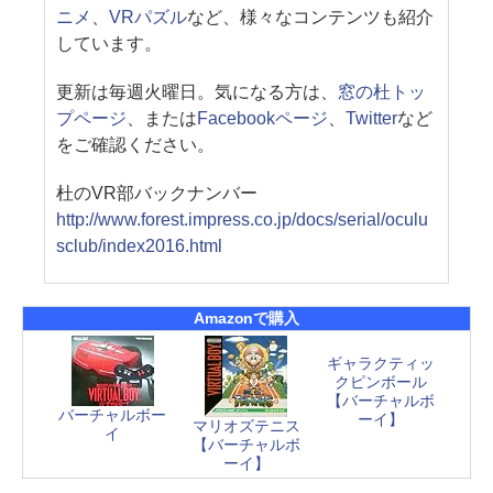
ニメ
、
VRパズル
など、様々なコンテンツも紹介
しています。
更新は毎週火曜日。気になる方は、
窓の杜トッ
プページ
、または
Facebookページ
、
Twitter
など
をご確認ください。
杜のVR部バックナンバー
http://www.forest.impress.co.jp/docs/serial/oculu
sclub/index2016.html
Amazonで購入
ギャラクティッ
クピンボール
【バーチャルボ
バーチャルボー
ーイ】
マリオズテニス
イ
【バーチャルボ
ーイ】