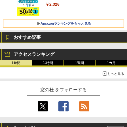
￥129,800
0/mac対応|PC2台
￥2,326
￥37,224
FMV ノートパソコン WE1-K3 (MS 365 P
ersonal/Copilotキー搭載/Win 11/15.6型/
Amazonランキングをもっと見る
Core i5/16GB/SSD 512GB/ホワイト) FM
VWK3E15W_AZ
おすすめ記事
￥119,800
Amazon Kindle Paperwhite (16GB) 7イ
ンチディスプレイ、色調調節ライト、12
アクセスランキング
週間持続バッテリー、広告なし、ブラッ
ク
1時間
24時間
1週間
1カ月
￥27,980
もっと見る
Amazon Kindle - 目に優しい、かさばら
窓の杜 をフォローする
ない、大きな画面で読みやすい、6週間持
続バッテリー、6インチディスプレイ電子
書籍リーダー、ブラック、16GB、広告な
し
￥19,980