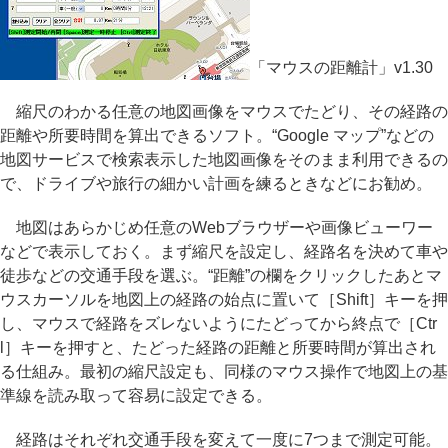
「マウスの距離計」v1.30
縮尺のわかる任意の地図画像をマウスでたどり、その経路の
距離や所要時間を算出できるソフト。“Google マップ”などの
地図サービスで検索表示した地図画像をそのまま利用できるの
で、ドライブや旅行の細かい計画を練るときなどにお勧め。
地図はあらかじめ任意のWebブラウザーや画像ビューワー
などで表示しておく。まず縮尺を設定し、経路名を決めて車や
徒歩などの交通手段を選ぶ。“距離”の欄をクリックしたあとマ
ウスカーソルを地図上の経路の始点に置いて［Shift］キーを押
し、マウスで経路をズレないようにたどってから終点で［Ctr
l］キーを押すと、たどった経路の距離と所要時間が算出され
る仕組み。最初の縮尺設定も、同様のマウス操作で地図上の基
準線を読み取って容易に設定できる。
経路はそれぞれ交通手段を変えて一度に7つまで測定可能。