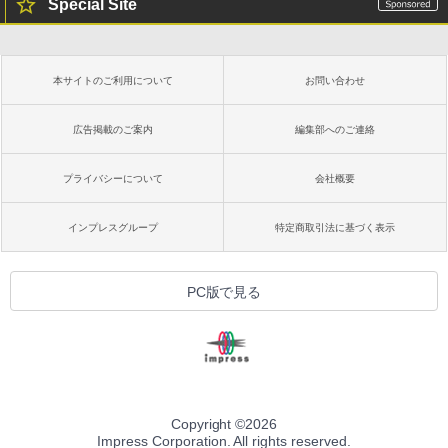
Special Site
Kindle Paperwhite シグニチャーエディ
ション (32GB) 7インチディスプレイ、明
るさ自動調整、色調調節ライト、12週間
持続バッテリー、広告なし、メタリック
本サイトのご利用について
お問い合わせ
ブラック
￥32,980
広告掲載のご案内
編集部へのご連絡
プライバシーについて
会社概要
Amazon Kindle Colorsoft | 16GBストレ
ージ、防水、7インチカラーディスプレ
イ、色調調節ライト、最大8週間持続バッ
インプレスグループ
特定商取引法に基づく表示
テリー、広告無し、ブラック (2025年発
売)
￥39,980
PC版で見る
New Amazon Kindle Scribe Colorsoft |
11インチカラーディスプレイ、64GBスト
レージ、ノート機能搭載、明るさ自動調
整、色調調節ライト、プレミアムペン付
き、グラファイト
Copyright ©
2026
Impress Corporation. All rights reserved.