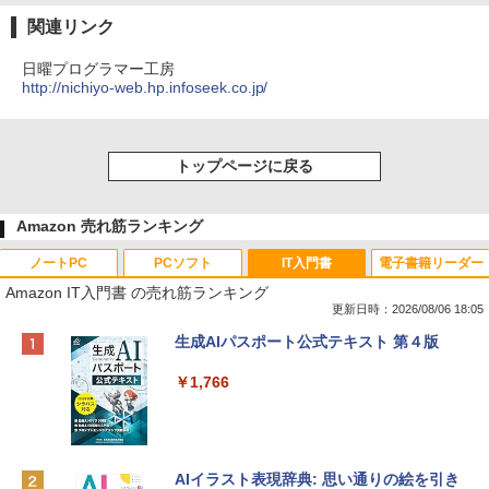
関連リンク
日曜プログラマー工房
http://nichiyo-web.hp.infoseek.co.jp/
トップページに戻る
Amazon 売れ筋ランキング
ノートPC
PCソフト
IT入門書
電子書籍リーダー
Amazon IT入門書 の売れ筋ランキング
更新日時：2026/08/06 18:05
Apple 2026 MacBook Neo A18 Proチッ
Robloxギフトカード - 800 Robux 【限
生成AIパスポート公式テキスト 第４版
プ搭載13インチノートブック：AIとAppl
定バーチャルアイテムを含む】 【オンラ
e Intelligenceのために設計、Liquid Ret
インゲームコード】 ロブロックス | オン
￥1,766
inaディスプレイ、8GBユニファイドメモ
ラインコード版
リ、512GB SSDストレージ、1080p Fac
eTime HDカメラ、Touch ID - インディ
￥1,300
ゴ
AIイラスト表現辞典: 思い通りの絵を引き