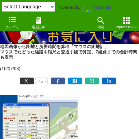
Powered by
Translate
カテゴリ
過去記事
検索
Impressサイト
地図画像から距離と所要時間を算出「マウスの距離計」
マウスでたどった経路を縮尺と交通手段で算定、7経路までの合計時間
も表示
(10/07/08)
リスト