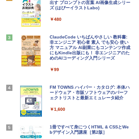
￥137,800
出す プロンプトの言葉 AI画像生成シリー
Microsoft Office Home & Business 202
ズ (はぴーイラストLabo)
4(最新 永続版)|オンラインコード版|Wind
ows11、10/mac対応|PC2台
tomtoc 360°保護 15.6 16インチ パソコ
￥480
ンケース Dell NEC Lavie ASUS HP dyna
￥39,582
book Lenovo対応
ClaudeCode いちばんやさしい 教科書:
￥2,952
非エンジニア 初心者 素人 でも安心 使い
Robloxギフトカード - 2,000 Robux 【限
方 マニュアル AI副業にもコンテンツ作成
定バーチャルアイテムを含む】 【オンラ
にもKindle出版にも！ 非エンジニアのた
インゲームコード】 ロブロックス | オン
めのAIコーディング入門シリーズ
Apple 2026 MacBook Air M5チップ搭載
ラインコード版
13インチノートブック：AIとApple Intell
igence、13.6インチLiquid Retinaディ
￥99
￥3,200
スプレイ、24GBユニファイドメモリ、1
TB SSDストレージ、12MPセンターフレ
ームカメラ、日本語キーボード、Touch I
FM TOWNS ハイパー・カタログ: 本体ハ
Robloxギフトカード - 1000 Robux 【限
D - ミッドナイト
ードウェア・市販ソフトウェアのパーフ
定バーチャルアイテムを含む】 【オンラ
ェクトリストと最新エミュレータ紹介
インゲームコード】 ロブロックス |オン
￥314,800
ラインコード版
￥1,600
￥1,600
【Amazon.co.jp限定】 HP ノートパソコ
ン 15-fd 15.6インチ 16GBメモリ 512GB
1冊ですべて身につくHTML & CSSとWe
SSD インテル Core 5
bデザイン入門講座［第2版］
Microsoft Office Home 2024(最新 永続
版)|オンラインコード版|Windows11、1