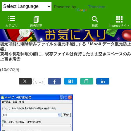
Powered by
Translate
カテゴリ
過去記事
検索
Impressサイト
復元可能な削除済みファイルを復元不能にする「Moo0 データ復元防止
器」
貸与や長期休暇の前に、現存ファイルは保持したまま空きスペースのみ
上書き消去
(10/07/29)
リスト