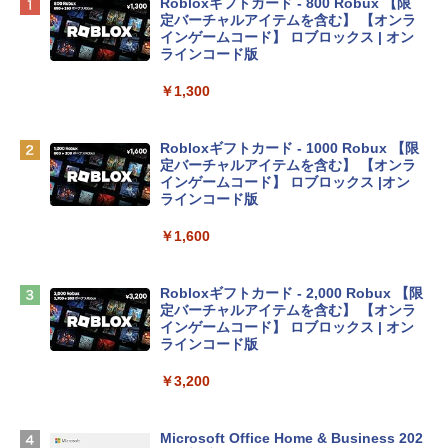
Apple 2026 MacBook Neo A18 Proチッ
Robloxギフトカード - 800 Robux 【限
プ搭載13インチノートブック：AIとAppl
定バーチャルアイテムを含む】 【オンラ
e Intelligenceのために設計、Liquid Ret
インゲームコード】 ロブロックス | オン
inaディスプレイ、8GBユニファイドメモ
ラインコード版
リ、256GB SSDストレージ、1080p Fac
eTime HDカメラ - インディゴ
￥1,300
￥119,800
Robloxギフトカード - 1000 Robux 【限
定バーチャルアイテムを含む】 【オンラ
tomtoc 360°保護 15.6 16インチ パソコ
インゲームコード】 ロブロックス |オン
ンケース Dell NEC Lavie ASUS HP dyna
ラインコード版
book Lenovo対応
￥1,600
￥2,952
Robloxギフトカード - 2,000 Robux 【限
Apple 2026 MacBook Air M5チップ搭載
定バーチャルアイテムを含む】 【オンラ
13インチノートブック：AIとApple Intell
インゲームコード】 ロブロックス | オン
igence、13.6インチLiquid Retinaディ
ラインコード版
スプレイ、16GBユニファイドメモリ、1
TB SSDストレージ、12MPセンターフレ
￥3,200
ームカメラ、日本語キーボード、Touch I
D - ミッドナイト
Microsoft Office Home & Business 202