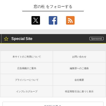
1冊ですべて身につくHTML & CSSとWe
bデザイン入門講座［第2版］
窓の杜 をフォローする
Kindle Paperwhite シグニチャーエディ
ション (32GB) 7インチディスプレイ、明
￥1,292
るさ自動調整、色調調節ライト、12週間
持続バッテリー、広告なし、メタリック
ブラック
ClaudeCode いちばんやさしい 教科書:
￥27,980
非エンジニア 初心者 素人 でも安心 使い
方 マニュアル AI副業にもコンテンツ作成
Special Site
にもKindle出版にも！ 非エンジニアのた
めのAIコーディング入門シリーズ
Amazon Kindle Paperwhite (16GB) 7イ
ンチディスプレイ、色調調節ライト、12
￥99
週間持続バッテリー、広告なし、ブラッ
本サイトのご利用について
お問い合わせ
ク
￥22,980
AIイラスト表現辞典: 思い通りの絵を引き
広告掲載のご案内
編集部へのご連絡
出す プロンプトの言葉 AI画像生成シリー
ズ (はぴーイラストLabo)
プライバシーについて
会社概要
Amazon Kindle Colorsoft | 16GBストレ
￥480
ージ、防水、7インチカラーディスプレ
イ、色調調節ライト、最大8週間持続バッ
インプレスグループ
特定商取引法に基づく表示
テリー、広告無し、ブラック (2025年発
売)
FM TOWNS ハイパー・カタログ: 本体ハ
ードウェア・市販ソフトウェアのパーフ