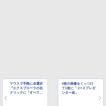
マウスで手軽に全選択
4枚の画像をくっつけ
『エクスプローラの右
て1枚に「２×２プレゼ
クリックに「すべて選
ンター改」
択」を追加』