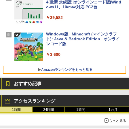
￥278,800
4(最新 永続版)|オンラインコード版|Wind
ows11、10/mac対応|PC2台
【Amazon.co.jp限定】 HP ノートパソコ
￥39,582
ン 15-fd 15.6インチ 16GBメモリ 512GB
SSD インテル Core 5
Windows版 | Minecraft (マインクラフ
￥129,800
ト): Java & Bedrock Edition | オンライ
ンコード版
FMV ノートパソコン WE1-K3 (MS 365 P
￥3,600
ersonal/Copilotキー搭載/Win 11/15.6型/
Core i5/16GB/SSD 512GB/ホワイト) FM
VWK3E15W_AZ
Amazonランキングをもっと見る
￥139,880
おすすめ記事
生成AIパスポート公式テキスト 第４版
Amazon Kindle - 目に優しい、かさばら
ない、大きな画面で読みやすい、6週間持
アクセスランキング
続バッテリー、6インチディスプレイ電子
￥1,766
書籍リーダー、マッチャ、16GB、広告な
1時間
24時間
1週間
1カ月
し
もっと見る
￥16,980