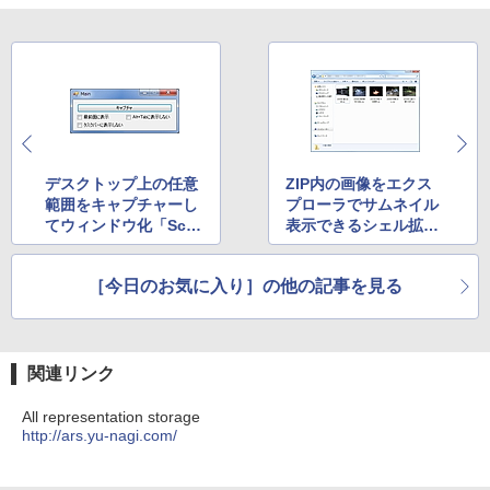
￥16,980
Kindle Paperwhite シグニチャーエディ
ション (32GB) 7インチディスプレイ、明
るさ自動調整、色調調節ライト、12週間
持続バッテリー、広告なし、メタリック
ブラック
￥27,980
デスクトップ上の任意
ZIP内の画像をエクス
範囲をキャプチャーし
プローラでサムネイル
てウィンドウ化「Scre
表示できるシェル拡張
Amazon Kindle Colorsoft | 16GBストレ
enMemo」
「Zix」
ージ、防水、7インチカラーディスプレ
イ、色調調節ライト、最大8週間持続バッ
［今日のお気に入り］の他の記事を見る
テリー、広告無し、ブラック (2025年発
売)
￥31,980
関連リンク
All representation storage
New Amazon Kindle Scribe Colorsoft |
http://ars.yu-nagi.com/
11インチカラーディスプレイ、64GBスト
レージ、ノート機能搭載、明るさ自動調
整、色調調節ライト、プレミアムペン付