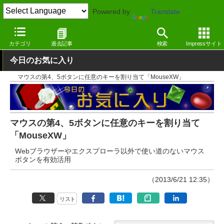
Powered by
Translate
窓の杜
システム・ファイル
ハードウェア
Windows
カテゴリ
過去記事
検索
Impressサイト
今日のお気に入り
マウスの第4、5ボタンに任意のキーを割り当て「MouseXW」
マウスの第4、5ボタンに任意のキーを割り当て
「MouseXW」
Webブラウザーやエクスプローラ以外で使い道のないマウス
ボタンを有効活用
（2013/6/21 12:35）
リスト