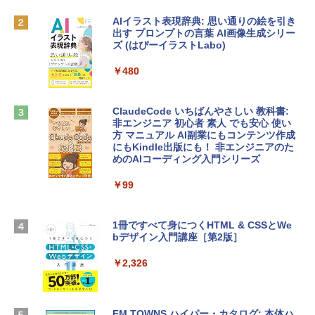
MacBook Neo(A18 Pro)|ダウンロード版
AIイラスト表現辞典: 思い通りの絵を引き
￥162,598
出す プロンプトの言葉 AI画像生成シリー
Microsoft Office Home & Business 202
ズ (はぴーイラストLabo)
4(最新 永続版)|オンラインコード版|Wind
ows11、10/mac対応|PC2台
tomtoc 360°保護 15.6 16インチ パソコ
￥480
ンケース Dell NEC Lavie ASUS HP dyna
￥39,582
book Lenovo対応
ClaudeCode いちばんやさしい 教科書:
￥2,952
非エンジニア 初心者 素人 でも安心 使い
Robloxギフトカード - 2,000 Robux 【限
方 マニュアル AI副業にもコンテンツ作成
定バーチャルアイテムを含む】 【オンラ
にもKindle出版にも！ 非エンジニアのた
インゲームコード】 ロブロックス | オン
めのAIコーディング入門シリーズ
Apple 2026 MacBook Air M5チップ搭載
ラインコード版
13インチノートブック：AIとApple Intell
igence、13.6インチLiquid Retinaディ
￥99
￥3,200
スプレイ、24GBユニファイドメモリ、1
TB SSDストレージ、12MPセンターフレ
ームカメラ、日本語キーボード、Touch I
1冊ですべて身につくHTML & CSSとWe
Robloxギフトカード - 1000 Robux 【限
D - ミッドナイト
bデザイン入門講座［第2版］
定バーチャルアイテムを含む】 【オンラ
インゲームコード】 ロブロックス |オン
￥298,901
ラインコード版
￥2,326
￥1,600
【Amazon.co.jp限定】 HP ノートパソコ
ン 15-fd 15.6インチ 16GBメモリ 512GB
FM TOWNS ハイパー・カタログ: 本体ハ