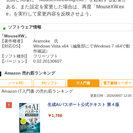
ある。また設定を変更した場合は、再度「MouseXW.ex
e」を実行して変更内容を反映させよう。
ソフトウェア情報
「MouseXW」
【著作権者】
Aramoke 氏
【対応OS】
Windows Vista x64（編集部にてWindows 7 x64で動
作確認）
【ソフト種別】
フリーソフト
【バージョン】
0.02:20130607
Amazon 売れ筋ランキング
ノートPC
PCソフト
IT入門書
電子書籍リーダー
Amazon IT入門書 の売れ筋ランキング
更新日時：2026/08/07 12:05
Apple 2026 MacBook Neo A18 Proチッ
Robloxギフトカード - 800 Robux 【限
生成AIパスポート公式テキスト 第４版
プ搭載13インチノートブック：AIとAppl
定バーチャルアイテムを含む】 【オンラ
e Intelligence、Liquid Retinaディスプ
インゲームコード】 ロブロックス | オン
￥1,766
レイ、8GBメモリ、512GB SSD、1080p
ラインコード版
FaceTime HDカメラ、Touch ID - インデ
ィゴ + 3年延長 AppleCare+ for 13インチ
￥1,300