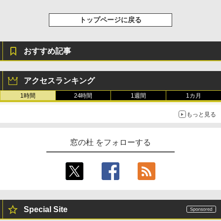
き、グラファイト
トップページに戻る
￥115,980
おすすめ記事
アクセスランキング
1時間
24時間
1週間
1カ月
もっと見る
窓の杜 をフォローする
Special Site