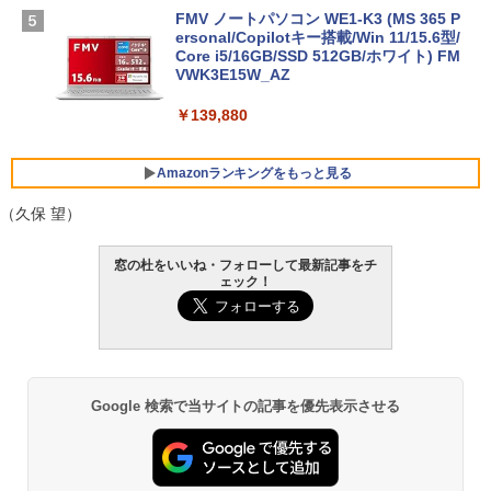
FMV ノートパソコン WE1-K3 (MS 365 P
ersonal/Copilotキー搭載/Win 11/15.6型/
Core i5/16GB/SSD 512GB/ホワイト) FM
VWK3E15W_AZ
￥139,880
Amazonランキングをもっと見る
（久保 望）
Robloxギフトカード - 800 Robux 【限
生成AIパスポート公式テキスト 第４版
Amazon Kindle - 目に優しい、かさばら
窓の杜をいいね・フォローして最新記事をチ
定バーチャルアイテムを含む】 【オンラ
ない、大きな画面で読みやすい、6週間持
ェック！
インゲームコード】 ロブロックス | オン
続バッテリー、6インチディスプレイ電子
￥1,766
ラインコード版
書籍リーダー、マッチャ、16GB、広告な
し
￥1,300
￥16,980
AIイラスト表現辞典: 思い通りの絵を引き
Google 検索で当サイトの記事を優先表示させる
出す プロンプトの言葉 AI画像生成シリー
Robloxギフトカード - 1000 Robux 【限
ズ (はぴーイラストLabo)
定バーチャルアイテムを含む】 【オンラ
Kindle Paperwhite シグニチャーエディ
インゲームコード】 ロブロックス |オン
ション (32GB) 7インチディスプレイ、明
ラインコード版
るさ自動調整、色調調節ライト、12週間
￥480