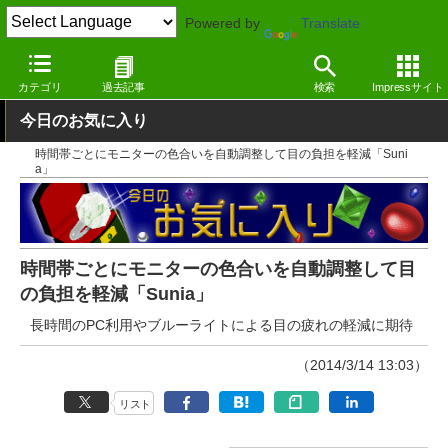
Powered by
Translate
窓の杜
システム・ファイル
ハードウェア
Windows
カテゴリ
過去記事
検索
Impressサイト
今日のお気に入り
時間帯ごとにモニターの色合いを自動調整して目の負担を軽減「Suni
a」
時間帯ごとにモニターの色合いを自動調整して目
の負担を軽減「Sunia」
長時間のPC利用やブルーライトによる目の疲れの軽減に期待
（2014/3/14 13:03）
リスト