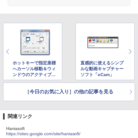
持続バッテリー、広告なし、メタリック
ブラック
￥1,600
1冊ですべて身につくHTML & CSSとWe
￥27,980
bデザイン入門講座［第2版］
Microsoft Office Home & Business 202
4(最新 永続版)|オンラインコード版|Wind
￥1,292
ows11、10/mac対応|PC2台
Amazon Kindle Paperwhite (16GB) 7イ
ンチディスプレイ、色調調節ライト、12
週間持続バッテリー、広告なし、ブラッ
￥39,582
ク
ClaudeCode いちばんやさしい 教科書:
非エンジニア 初心者 素人 でも安心 使い
￥22,980
ホットキーで指定座標
直感的に使えるシンプ
方 マニュアル AI副業にもコンテンツ作成
Robloxギフトカード - 2,000 Robux 【限
にもKindle出版にも！ 非エンジニアのた
へカーソル移動＆ウィ
ルな動画キャプチャー
定バーチャルアイテムを含む】 【オンラ
めのAIコーディング入門シリーズ
ンドウのアクティブ化
ソフト「oCam」
インゲームコード】 ロブロックス | オン
ラインコード版
Amazon Kindle Colorsoft | 16GBストレ
「ムヴカソくん」
￥99
ージ、防水、7インチカラーディスプレ
イ、色調調節ライト、最大8週間持続バッ
［今日のお気に入り］の他の記事を見る
￥3,200
テリー、広告無し、ブラック (2025年発
売)
FM TOWNS ハイパー・カタログ: 本体ハ
ードウェア・市販ソフトウェアのパーフ
Windows版 | Minecraft (マインクラフ
￥31,980
ェクトリストと最新エミュレータ紹介
ト): Java & Bedrock Edition | オンライ
関連リンク
ンコード版
￥1,600
Haniasoft
New Amazon Kindle Scribe Colorsoft |
￥3,600
https://sites.google.com/site/haniasoft/
11インチカラーディスプレイ、64GBスト