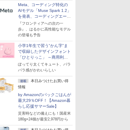
Meta、コーディング特化の
AIモデル「Muse Spark 1.2」
を発表、コーディングエージ
ェント「Muse Code」も
『フロンティアへの次の一
歩』、はるかに高性能なモデル
の登場も予告
小学1年生で習う“かん字”ま
で収録したデザインフォント
「ひとりっこ」 ～商用利用
OK
ぽってり太くてキュート、パラ
パラ感がかわいらしい
本日みつけたお買い得
連載
情報
by Amazonのパックごはんが
最大29％OFF！【Amazon暮
らし応援サマーSale】
災害時などの備えにも！国産米
180g×24個が最安2,978円から
本日みつけたお買い得