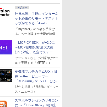
レビュー
純日本製、手軽にインターネ
ット経由のリモートデスクト
ップができる「Avalon
remote」
「Brynhildr」の作者が手掛け
る。ベータ版は全機能が無償
「MCP C# SDK」がv2.0に
～MCP登場以来“最大の改
訂”に対応、既定でステート
レスへ
セッションなしで対話的なツー
ルを実現する「MRTR」も
多機能マルチカラム型X（旧
称Twitter）ビューワー
「XColumn」v1.53.1 ほか
18件を掲載（8月5日のダイジェ
ストニュース）
スマホをプレゼンのリモコン
に ～「LibreOffice」向け拡