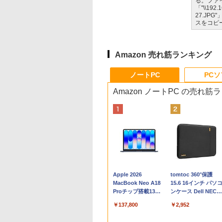
る。ファ
「"\\192.
27.JP
スをコピ
Amazon 売れ筋ランキング
ノートPC
PC
Amazon ノートPC の売れ筋
Apple 2026
tomtoc 360°保護
MacBook Neo A18
15.6 16インチ パソ
Proチップ搭載13イ
ンケース Dell NEC
ンチノートブック：
Lavie ASUS HP
￥137,800
￥2,952
AIとApple
dynabook Lenovo
Intelligenceのために
対応