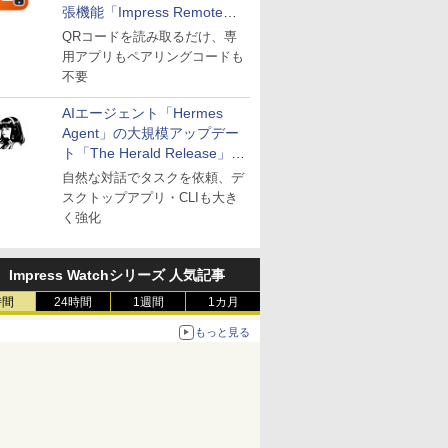
張機能「Impress Remote」
が公開
QRコードを読み取るだけ、専
用アプリもペアリングコードも
不要
AIエージェント「Hermes
Agent」の大規模アップデー
ト「The Herald Release」が
公開
自然な対話でタスクを依頼、デ
スクトップアプリ・CLIも大き
く強化
Impress Watchシリーズ 人気記事
時間
24時間
1週間
1カ月
もっと見る