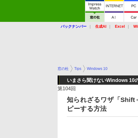
バックナンバー
生成AI
Excel
Wi
窓の杜
Tips
Windows 10
いまさら聞けないWindows 10の
第104回
知られざるワザ「Shi
ピーする方法