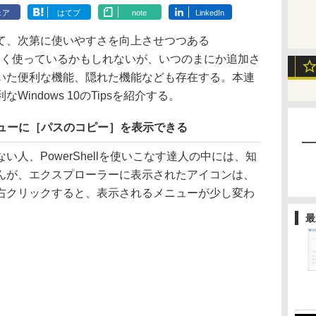
ェア
はてブ
note
LinkedIn
、次第に使いやすさを向上させつつある
何気なく使っているかもしれないが、いつのまにか追加さ
いた便利な機能、隠れた機能なども存在する。本連
indows 10のTipsを紹介する。
メニューに［パスのコピー］を表示できる
人、PowerShellを使いこなす達人の中には、知
んが、エクスプローラーに表示されたアイコンは、
がら右クリックすると、表示されるメニューが少し変わ
最