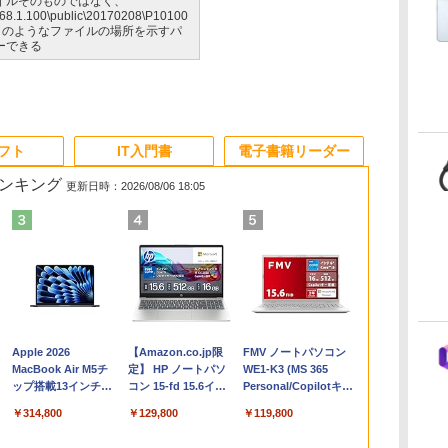
イルそのものではなく、
168.1.100\public\20170208\P10100
G"」のようなファイルの場所を示すパ
ーできる
ソフト
IT入門書
電子書籍リーダー
ランキング
更新日時：2026/08/06 18:05
Apple 2026
【Amazon.co.jp限
FMV ノートパソコン
コ
MacBook Air M5チ
定】 HP ノートパソ
WE1-K3 (MS 365
ップ搭載13インチノ
コン 15-fd 15.6イン
Personal/Copilotキー
ートブック：AIと
チ 16GBメモリ
搭載/Win 11/15.6
￥314,800
￥129,800
￥119,800
Apple Intelligence、
512GB SSD インテ
型/Core i5/16GB/SSD
13.6インチLiquid
ル Core 5
512GB/ホワイト)