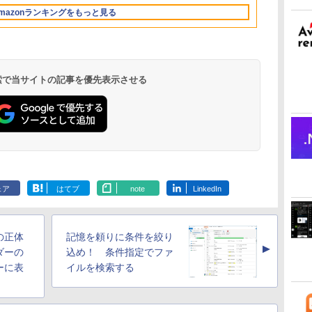
Retinaディスプレ
FMVWK3E15W_AZ
mazonランキングをもっと見る
イ、24GBユニファイ
ドメモリ、1TB SSD
ストレージ、12MPセ
ンターフレームカメ
ラ、日本語キーボー
ド、Touch ID - ミッ
 検索で当サイトの記事を優先表示させる
ドナイト
Robloxギフトカード
ClaudeCode いちば
Kindle Paperwhite
Robloxギフトカード
FM TOWNS ハイパ
Amazon Kindle
Microsoft Office
1冊ですべて身につく
New Amazon Kindle
- 2,000 Robux 【限
んやさしい 教科書:
シグニチャーエディ
- 1000 Robux 【限定
ー・カタログ: 本体
Colorsoft | 16GBス
Home 2024(最新 永続
HTML & CSSとWebデ
Scribe Colorsoft | 11
定バーチャルアイテ
非エンジニア 初心者
ション (32GB) 7イン
バーチャルアイテム
ハードウェア・市販
トレージ、防水、7イ
版)|オンラインコード
ザイン入門講座［第2
インチカラーディスプ
ェア
はてブ
note
LinkedIn
持
ムを含む】 【オンラ
素人 でも安心 使い方
チディスプレイ、明
を含む】 【オンライ
ソフトウェアのパー
ンチカラーディスプ
版|Windows11、
版］
レイ、64GBストレー
￥3,200
￥99
￥32,980
￥1,600
￥1,600
￥39,980
￥37,224
￥2,326
￥115,980
ン
インゲームコード】
マニュアル AI副業に
るさ自動調整、色調
ンゲームコード】 ロ
フェクトリストと最
レイ、色調調節ライ
10/mac対応|PC2台
ジ、ノート機能搭載、
ロブロックス | オン
もコンテンツ作成に
調節ライト、12週間
ブロックス |オンライ
新エミュレータ紹介
ト、最大8週間持続バ
明るさ自動調整、色調
ラインコード版
もKindle出版にも！
持続バッテリー、広
ンコード版
ッテリー、広告無
調節ライト、プレミア
の正体
記憶を頼りに条件を絞り
な
非エンジニアのため
告なし、メタリック
し、ブラック (2025
ムペン付き、グラファ
▲
のAIコーディング入
ブラック
年発売)
イト
ダーの
込め！ 条件指定でファ
門シリーズ
ーに表
イルを検索する