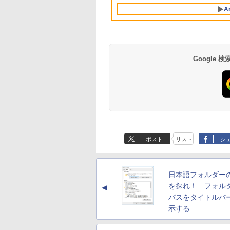
設計、Liquid Retina
A
ディスプレイ、8GB
ユニファイドメモ
リ、512GB SSDスト
レージ、1080p
FaceTime HDカメ
ラ、Touch ID - イン
Google
ディゴ
Robloxギフトカード
生成AIパスポート公
Amazon Kindle
Microsoft Office
AIイラスト表現辞典:
Amazon Kindle - 目
- 800 Robux 【限定
式テキスト 第４版
Paperwhite (16GB)
Home & Business
思い通りの絵を引き
に優しい、かさばら
バーチャルアイテム
7インチディスプレ
2024(最新 永続版)|オ
出す プロンプトの言
ない、大きな画面で
￥1,766
ポスト
リスト
シ
を含む】 【オンライ
イ、色調調節ライ
ンラインコード
葉 AI画像生成シリー
読みやすい、6週間
￥1,300
￥27,980
￥39,582
￥480
￥19,980
ンゲームコード】 ロ
ト、12週間持続バッ
版|Windows11、
ズ (はぴーイラスト
続バッテリー、6イ
ブロックス | オンラ
テリー、広告なし、
10/mac対応|PC2台
Labo)
チディスプレイ電子
インコード版
ブラック
書籍リーダー、ブラ
日本語フォルダー
ック、16GB、広告
し
を探れ！ フォル
▲
パスをタイトルバ
示する