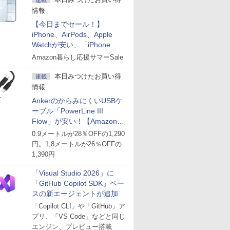
連載
情報
【今日までセール！】
iPhone、AirPods、Apple
Watchが安い、「iPhone
Air」256GB版が139,800円な
Amazon暮らし応援サマーSale
ど
本日みつけたお買い得
連載
情報
AnkerのからみにくいUSBケ
ーブル「PowerLine III
Flow」が安い！【Amazon暮
らし応援サマーSale】
0.9メートルが28％OFFの1,290
円。1,8メートルが26％OFFの
1,390円
「Visual Studio 2026」に
「GitHub Copilot SDK」ベー
スの新エージェントが追加
「Copilot CLI」や「GitHub」ア
プリ、「VS Code」などと同じ
エンジン、プレビュー搭載