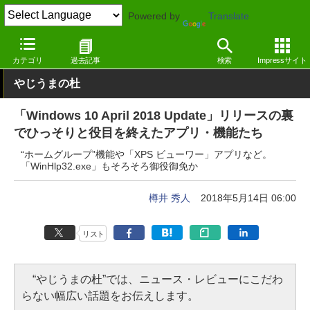
Powered by
Translate
窓の杜
システム・ファイル
システム
Windows
カテゴリ
過去記事
検索
Impressサイト
やじうまの杜
「Windows 10 April 2018 Update」リリースの裏
でひっそりと役目を終えたアプリ・機能たち
“ホームグループ”機能や「XPS ビューワー」アプリなど。
「WinHlp32.exe」もそろそろ御役御免か
樽井 秀人
2018年5月14日 06:00
リスト
“やじうまの杜”では、ニュース・レビューにこだわ
らない幅広い話題をお伝えします。