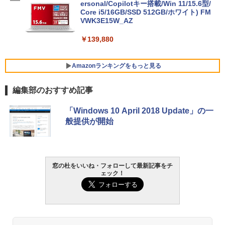
ersonal/Copilotキー搭載/Win 11/15.6型/
Core i5/16GB/SSD 512GB/ホワイト) FM
VWK3E15W_AZ
￥139,880
Amazonランキングをもっと見る
編集部のおすすめ記事
Robloxギフトカード - 800 Robux 【限
生成AIパスポート公式テキスト 第４版
Amazon Kindle Paperwhite (16GB) 7イ
「Windows 10 April 2018 Update」の一
定バーチャルアイテムを含む】 【オンラ
ンチディスプレイ、色調調節ライト、12
般提供が開始
インゲームコード】 ロブロックス | オン
週間持続バッテリー、広告なし、ブラッ
￥1,766
ラインコード版
ク
￥1,300
￥22,980
窓の杜をいいね・フォローして最新記事をチ
AIイラスト表現辞典: 思い通りの絵を引き
ェック！
出す プロンプトの言葉 AI画像生成シリー
Robloxギフトカード - 1000 Robux 【限
Amazon Kindle - 目に優しい、かさばら
ズ (はぴーイラストLabo)
定バーチャルアイテムを含む】 【オンラ
ない、大きな画面で読みやすい、6週間持
インゲームコード】 ロブロックス |オン
続バッテリー、6インチディスプレイ電子
ラインコード版
書籍リーダー、ブラック、16GB、広告な
￥480
し
￥1,600