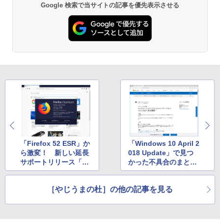
Google 検索で当サイトの記事を優先表示させる
￥16,980
ClaudeCode いちばんやさしい 教科書:
非エンジニア 初心者 素人 でも安心 使い
方 マニュアル AI副業にもコンテンツ作成
Microsoft Office Home & Business 202
にもKindle出版にも！ 非エンジニアのた
4(最新 永続版)|オンラインコード版|Wind
Kindle Paperwhite シグニチャーエディ
めのAIコーディング入門シリーズ
ows11、10/mac対応|PC2台
ション (32GB) 7インチディスプレイ、明
るさ自動調整、色調調節ライト、12週間
持続バッテリー、広告なし、メタリック
￥99
￥39,582
ブラック
￥27,980
1冊ですべて身につくHTML & CSSとWe
Robloxギフトカード - 2,000 Robux 【限
bデザイン入門講座［第2版］
定バーチャルアイテムを含む】 【オンラ
インゲームコード】 ロブロックス | オン
ラインコード版
Amazon Kindle Colorsoft | 16GBストレ
￥1,292
ージ、防水、7インチカラーディスプレ
イ、色調調節ライト、最大8週間持続バッ
￥3,200
テリー、広告無し、ブラック (2025年発
「Firefox 52 ESR」か
「Windows 10 April 2
売)
FM TOWNS ハイパー・カタログ: 本体ハ
ら激変！ 新しい延長
018 Update」で見つ
ードウェア・市販ソフトウェアのパーフ
Windows版 | Minecraft (マインクラフ
サポートリリース「Fir
かった不具合のまとめ
￥31,980
ェクトリストと最新エミュレータ紹介
ト): Java & Bedrock Edition | オンライ
efox 60」との違いを
（2019年2月28日更
ンコード版
まとめました
新）
￥1,600
［やじうまの杜］の他の記事を見る
New Amazon Kindle Scribe Colorsoft |
￥3,600
11インチカラーディスプレイ、64GBスト
レージ、ノート機能搭載、明るさ自動調
整、色調調節ライト、プレミアムペン付