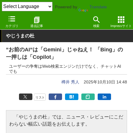
Powered by
Translate
窓の杜
生成AI
Gemini
カテゴリ
過去記事
検索
Impressサイト
やじうまの杜
”お前のAI”は「Gemini」じゃねえ！ 「Bing」の
一押しは「Copilot」
ユーザーの争奪はWeb検索エンジンだけでなく、チャットAI
でも
樽井 秀人
2025年10月10日 14:48
リスト
「やじうまの杜」では、ニュース・レビューにこだ
わらない幅広い話題をお伝えします。