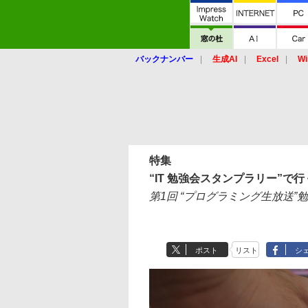
バックナンバー
生成AI
Excel
Wi
特集
“IT 勉強会スタンプラリー”で
第1回 “プログラミング生放送
ポスト
リスト
シ