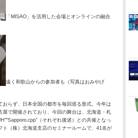
「MISAO」を活用した会場とオンラインの融合
遠く和歌山からの参加者も（写真はおみやげ
おらず、日本全国の都市を毎回巡る形式。今年は
古屋で開催されており、今回の舞台は、北海道・札
”“Sapporo.cpp”（それぞれ後述）との共催となっ
フト（株）北海道支店のセミナールームで、41名が