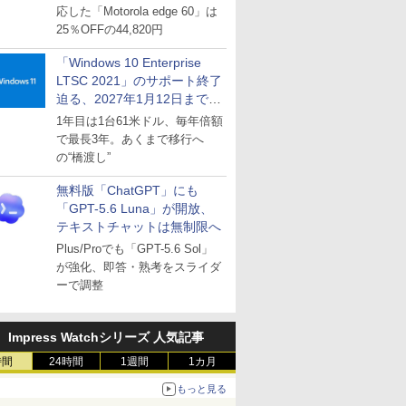
応した「Motorola edge 60」は
25％OFFの44,820円
「Windows 10 Enterprise
LTSC 2021」のサポート終了
迫る、2027年1月12日まで
～ESUは9月1日から販売
1年目は1台61米ドル、毎年倍額
で最長3年。あくまで移行へ
の“橋渡し”
無料版「ChatGPT」にも
「GPT-5.6 Luna」が開放、
テキストチャットは無制限へ
Plus/Proでも「GPT-5.6 Sol」
が強化、即答・熟考をスライダ
ーで調整
Impress Watchシリーズ 人気記事
時間
24時間
1週間
1カ月
もっと見る