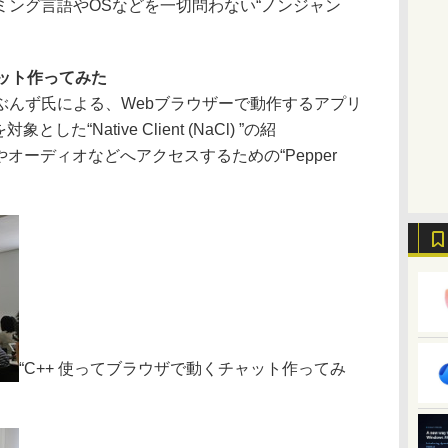
ミング言語やOSなどを一切問わない“ノンジャン
ャット作ってみた
んず氏による、Webブラウザーで動作するアプリ
た“Native Client (NaCl) ”の紹
やオーディオなどへアクセスするための“Pepper
。
“C++ 使ってブラウザで動くチャット作ってみ