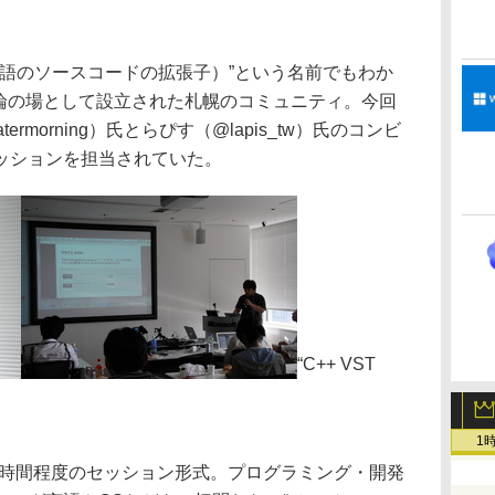
pp（C++言語のソースコードの拡張子）”という名前でもわか
議論の場として設立された札幌のコミュニティ。今回
rmorning）氏とらぴす（@lapis_tw）氏のコンビ
ng”のセッションを担当されていた。
“C++ VST
1
1時間程度のセッション形式。プログラミング・開発