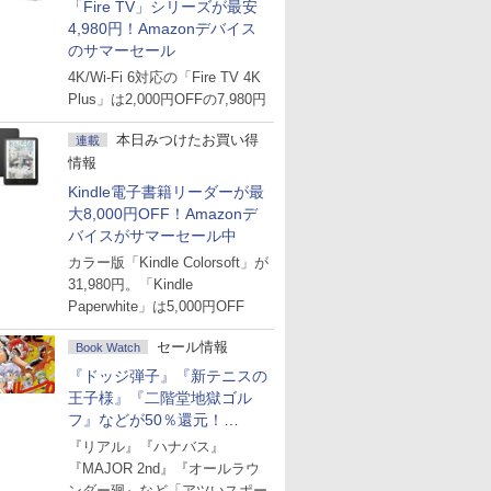
「Fire TV」シリーズが最安
4,980円！Amazonデバイス
のサマーセール
4K/Wi-Fi 6対応の「Fire TV 4K
Plus」は2,000円OFFの7,980円
本日みつけたお買い得
連載
情報
Kindle電子書籍リーダーが最
大8,000円OFF！Amazonデ
バイスがサマーセール中
カラー版「Kindle Colorsoft」が
31,980円。「Kindle
Paperwhite」は5,000円OFF
セール情報
Book Watch
『ドッジ弾子』『新テニスの
王子様』『二階堂地獄ゴル
フ』などが50％還元！
Amazonマンガ週末セール
『リアル』『ハナバス』
『MAJOR 2nd』『オールラウ
ンダー廻』など「アツいスポー