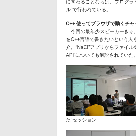
に関わることならば、プログラ
ル”で行われている。
C++ 使ってブラウザで動くチ
今回の最年少スピーカーきゅぶ
をC++言語で書きたいという人を対象とし
介。“NaCl”アプリからファイル
API”についても解説されていた
た”セッション