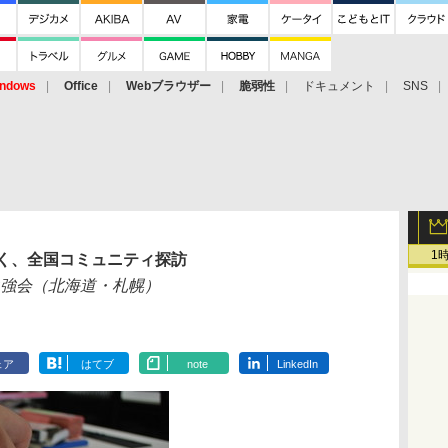
ndows
Office
Webブラウザー
脆弱性
ドキュメント
SNS
1
行く、全国コミュニティ探訪
”勉強会（北海道・札幌）
ェア
はてブ
note
LinkedIn