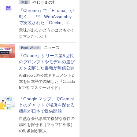
やじうまの杜
連載
「Chrome」で「Firefox」が
動く……!? WebAssembly
で実装された「Gecko」エン
ジン
意味があるかどうかはともかく
ロマンたっぷり
ニュース
Book Watch
「Claude」シリーズ第5世代
のプロンプトやモデルの選び
方を図解した書籍が無償公開
Anthropicの公式ドキュメント2
本を日本語で図解した『Claude
5世代 マスターガイド』
「Google マップ」でGemini
とのチャットで場所を探せる
機能が日本で提供開始
自然な会話形式で複雑な条件の
場所を探せる［マップに相談］
の対象国が拡大