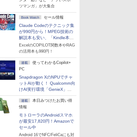
ツマンガ」が大集合
セール情報
Book Watch
Claude Codeのテクニック集
が990円から！MPEG技術の
解説本も安い、「Kindle本サ
マーセール」第2弾開始！
ExcelのCOPILOT関数本やRAG
の活用本も990円！
使ってわかるCopilot+
連載
PC
Snapdragon XのNPUでチャ
ットAIが動く！ Qualcomm向
けAI実行環境「GenieX」を
試してみた
本日みつけたお買い得
連載
情報
モトローラのAndroidスマホ
が最安17,820円！Amazonで
セール中
Android 16でNFC/FeliCaにも対