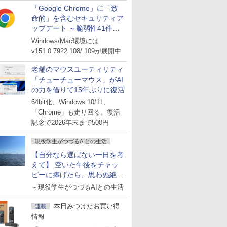
「Google Chrome」に「致
命的」を含むセキュリティア
ップデート ～脆弱性41件に
対処
Windows/Mac環境には
v151.0.7922.108/.109が展開中
老舗のマウスユーティリティ
「チューチューマウス」がAI
の力を借りて15年ぶりに復活
64bit化、Windows 10/11、
「Chrome」も走り回る。復活
記念で2026年末まで500円
現役学生がつづるAIとの生活
【自分なら選ばない一日を考
えて】 空いた午後をチャッ
ピーに捧げたら、思わぬ絶景
に出会った話
～現役学生がつづるAIとの生活
本日みつけたお買い得
連載
情報