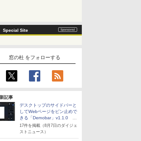
Special Site
窓の杜 をフォローする
新記事
デスクトップのサイドバーと
してWebページをピン止めで
きる「Demobar」v1.1.0 ほ
か
17件を掲載（8月7日のダイジェ
ストニュース）