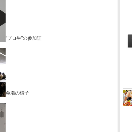
“プロ生”の参加証
会場の様子