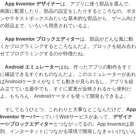
App Inventor デザイナー
は、アプリに使う部品を選んで、
画面に配置したり、部品の設定をしたりするところなの。ボタ
ンやテキストボックスみたいな基本的な部品から、ゲーム向け
の部品まで、いろいろ用意されているよ。
App Inventor ブロックエディター
は、部品がどんな風に動
くかプログラミングするところなんだよ。ブロックを組み合わ
せてプログラミングするのが特徴だね。
Android エミュレーター
はね、作ったアプリの動作をすぐ
に確認できるすぐれものなんだよ。このエミュレーターがあれ
ばAndroidケータイがなくても動きが見られるし、アプリを組
み立てている最中でも、すぐに変更が反映されるから便利だ
よ。もちろん、Androidケータイを使って開発もできるよ。
そしてもうひとつ、これわりと大事なとこなんだけど、
App
Inventor サーバー
っていうWebサービスがあって、
デザイナ
ー
や
ブロックエディター
とつながってるの。App Inventorは原
則、インターネットにつながる環境で開発しなきゃいけないん