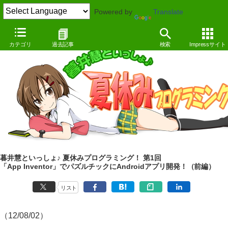
Powered by
Translate
集中企画
カテゴリ
過去記事
検索
Impressサイト
暮井慧といっしょ♪ 夏休みプログラミング！ 第1回
「App Inventor」でパズルチックにAndroidアプリ開発！（前編）
リスト
（12/08/02）