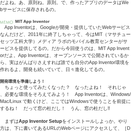
だよね。あ、原則ね。原則。で、作ったアプリのデータはWe
bサービスに保存されるの。
MIT App Inventor
App Inventorは、Googleが開発・提供していたWebサービス
なんだけど、2011年に終了しちゃって、今はMIT（マサチュー
セッツ工科大学）メディア ラボのモバイル教育センターがサ
ービスを提供してるの。だから今回使うのは、MIT App Invent
orだよ。App Inventorは、オープンソースで公開されているか
ら、実はがんばりさえすれば誰でも自分のApp Inventor環境を
作れるよ。開発も続いていて、日々進化してるの。
開発環境を準備しよう！
ちょっと使ってみたくなった？ なったよね！ それじゃ
、必要な環境をそろえてみよう！ App Inventorは、Windows/
Mac/Linux で動くけど、ここではWindowsで使うことを前提に
するね！ だって窓の杜だし！ うん、窓の杜だし!!
まずは
App Inventor Setup
をインストールしよっか。やり
方は、下に書いてあるURLのWebページにアクセスして、［D