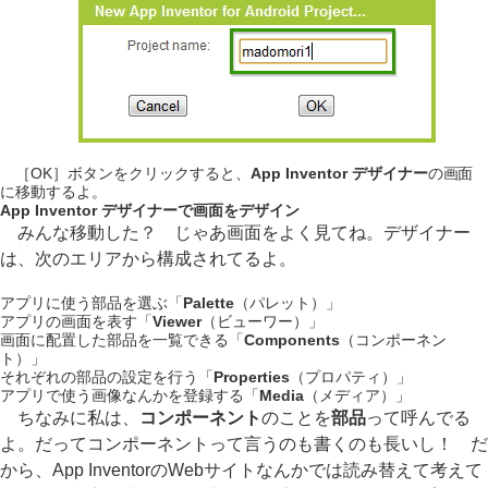
［OK］ボタンをクリックすると、
App Inventor デザイナー
の画面
に移動するよ。
App Inventor デザイナーで画面をデザイン
みんな移動した？ じゃあ画面をよく見てね。デザイナー
は、次のエリアから構成されてるよ。
アプリに使う部品を選ぶ「
Palette
（パレット）」
アプリの画面を表す「
Viewer
（ビューワー）」
画面に配置した部品を一覧できる「
Components
（コンポーネン
ト）」
それぞれの部品の設定を行う「
Properties
（プロパティ）」
アプリで使う画像なんかを登録する「
Media
（メディア）」
ちなみに私は、
コンポーネント
のことを
部品
って呼んでる
よ。だってコンポーネントって言うのも書くのも長いし！ だ
から、App InventorのWebサイトなんかでは読み替えて考えて