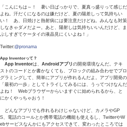
「こんにちは～！ 暑い日ばっかりで、夏真っ盛りって感じだ
よね。汗だくになるのは嫌だけど、夏の陽差しって気持ちい
い！ あ、日焼けと熱射病には要注意だけどね。みんなも対策
しなきゃダメだよー。あと、陽射しは気持ちいいんだけど、ま
ぶしすぎてケータイの液晶見にくいよね！」
Twitter:
@pronama
App Inventorって？
App Inventor
は、
Androidアプリ
の開発環境なんだ。テキ
ストのコードとか書かなくても、ブロックの組み合わせでプロ
グラミングして、簡単にアプリが作れるんだよ。アプリ開発の
「最初の一歩」としてトライしてみるには、うってつけなんだ
よね！ Webブラウザーからいますぐに始められるから、と
にかくやっちゃおう！
どんなアプリでも作れるわけじゃないけど、カメラやGP
S、電話のコールとか携帯電話の機能も使えるし、TwitterやW
ebサービスなんかにもアクセスできて、変わったところでは