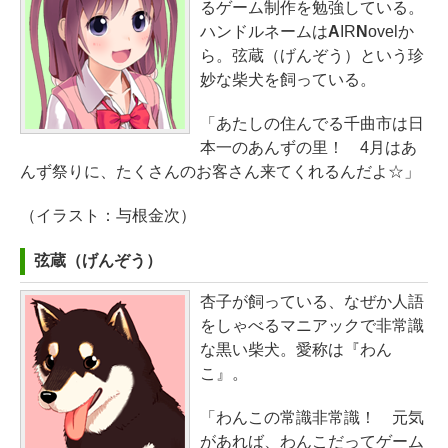
るゲーム制作を勉強している。
ハンドルネームは
A
IR
N
ovelか
ら。弦蔵（げんぞう）という珍
妙な柴犬を飼っている。
「あたしの住んでる千曲市は日
本一のあんずの里！ 4月はあ
んず祭りに、たくさんのお客さん来てくれるんだよ☆」
（イラスト：与根金次）
弦蔵（げんぞう）
杏子が飼っている、なぜか人語
をしゃべるマニアックで非常識
な黒い柴犬。愛称は『わん
こ』。
「わんこの常識非常識！ 元気
があれば、わんこだってゲーム