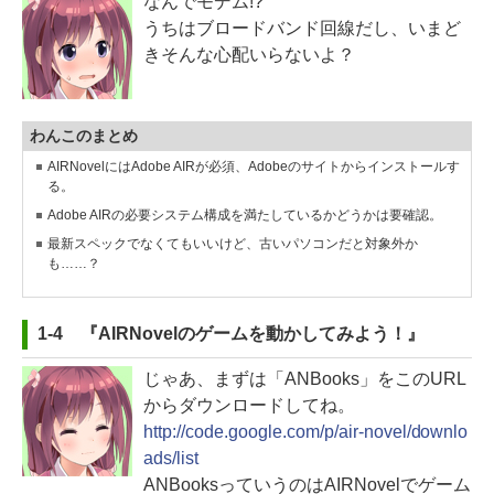
なんでモデム!?
うちはブロードバンド回線だし、いまど
きそんな心配いらないよ？
わんこのまとめ
AIRNovelにはAdobe AIRが必須、Adobeのサイトからインストールす
る。
Adobe AIRの必要システム構成を満たしているかどうかは要確認。
最新スペックでなくてもいいけど、古いパソコンだと対象外か
も……？
1-4 『AIRNovelのゲームを動かしてみよう！』
じゃあ、まずは「ANBooks」をこのURL
からダウンロードしてね。
http://code.google.com/p/air-novel/downlo
ads/list
ANBooksっていうのはAIRNovelでゲーム