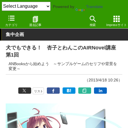
Powered by
Translate
窓の杜
エンタメ
ゲーム
Windows
カテゴリ
過去記事
検索
Impressサイト
集中企画
犬でもできる！ 杏子とわんこのAIRNovel講座
第1回
ANBooksから始めよう ～サンプルゲームのセリフや背景を
変更～
（2013/4/18 10:26）
リスト