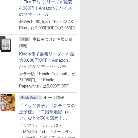
「Fire TV」シリーズが最安
4,980円！Amazonデバイス
のサマーセール
4K/Wi-Fi 6対応の「Fire TV 4K
Plus」は2,000円OFFの7,980円
本日みつけたお買い得
連載
情報
Kindle電子書籍リーダーが最
大8,000円OFF！Amazonデ
バイスがサマーセール中
カラー版「Kindle Colorsoft」が
31,980円。「Kindle
Paperwhite」は5,000円OFF
セール情報
Book Watch
『ドッジ弾子』『新テニスの
王子様』『二階堂地獄ゴル
フ』などが50％還元！
Amazonマンガ週末セール
『リアル』『ハナバス』
『MAJOR 2nd』『オールラウ
ンダー廻』など「アツいスポー