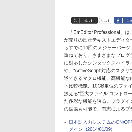
ポスト
リスト
シ
「EmEditor Professiona
が売りの国産テキストエディタ
らすでに14回のメジャーバージ
重ねており、さまざまなプログ
に対応したシンタックスハイラ
や、“ActiveScript”対応のス
述できるマクロ機能、高機能な
ト比較機能、10GB単位のファ
扱える“巨大ファイル コントロ
た多彩な機能を誇る。プラグイ
の拡張も可能で、有志によるプ
日本語入力システムのON/OF
グイン
(2014/01/09)