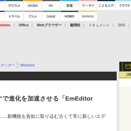
ndows
Office
Webブラウザー
脆弱性
ドキュメント
SNS
エディター
Windows
1
で進化を加速させる「EmEditor
……新機能を貪欲に取り込む古くて常に新しいエデ