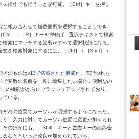
ス操作でも行うことが可能。［Ctrl］キーを押し
と組み合わせて複数個所を選択することもでき
Ctrl］＋［R］キーを押せば、選択テキストで検索
で検索にマッチする箇所がすべて選択状態になる。
を検索対象にするには、［Ctrl］＋［Shift］＋
能そのものは
v13で搭載された機能
だ。表記ゆれを
ドで変数の名前を一度に編集したい場合に便利なの
ではこの機能がさらにブラッシュアップされており、
っている。
ぞれの位置でカーソルが明滅するようになった。
なく、入力に対してカーソル位置に変更が加えられ
そのほかにも、［Shift］キーと左右キーの組み合
なるなどといった改良が加えられている。