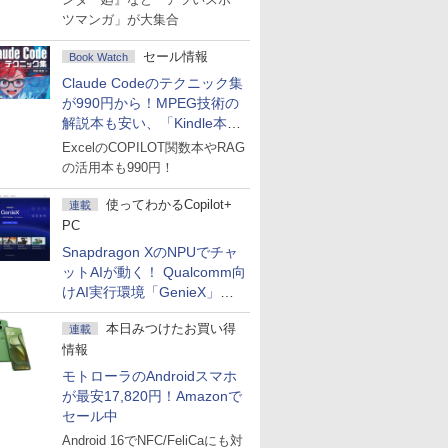
ツマンガ」が大集合
セール情報
Book Watch
Claude Codeのテクニック集
が990円から！MPEG技術の
解説本も安い、「Kindle本サ
マーセール」第2弾開始！
ExcelのCOPILOT関数本やRAG
の活用本も990円！
使ってわかるCopilot+
連載
PC
Snapdragon XのNPUでチャ
ットAIが動く！ Qualcomm向
けAI実行環境「GenieX」を
試してみた
本日みつけたお買い得
連載
情報
モトローラのAndroidスマホ
が最安17,820円！Amazonで
セール中
Android 16でNFC/FeliCaにも対