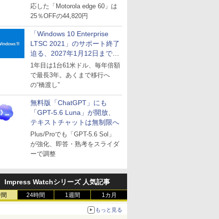
応した「Motorola edge 60」は
25％OFFの44,820円
「Windows 10 Enterprise
LTSC 2021」のサポート終了
迫る、2027年1月12日まで
～ESUは9月1日から販売
1年目は1台61米ドル、毎年倍額
で最長3年。あくまで移行へ
の“橋渡し”
無料版「ChatGPT」にも
「GPT-5.6 Luna」が開放、
テキストチャットは無制限へ
Plus/Proでも「GPT-5.6 Sol」
が強化、即答・熟考をスライダ
ーで調整
Impress Watchシリーズ 人気記事
時間
24時間
1週間
1カ月
もっと見る