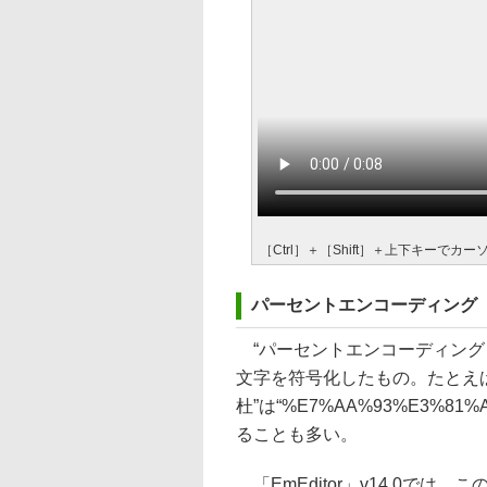
［Ctrl］＋［Shift］＋上下キーで
パーセントエンコーディング
“パーセントエンコーディング（Per
文字を符号化したもの。たとえば
杜”は“%E7%AA%93%E3%8
ることも多い。
「EmEditor」v14.0で