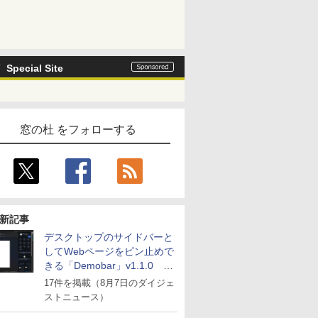
Special Site
窓の杜 をフォローする
新記事
デスクトップのサイドバーと
してWebページをピン止めで
きる「Demobar」v1.1.0 ほ
か
17件を掲載（8月7日のダイジェ
ストニュース）