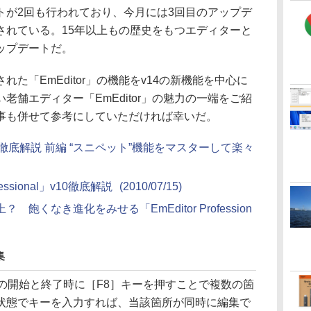
トが2回も行われており、今月には3回目のアップデ
されている。15年以上もの歴史をもつエディターと
ップデートだ。
「EmEditor」の機能をv14の新機能を中心に
老舗エディター「EmEditor」の魅力の一端をご紹
事も併せて参考にしていただければ幸いだ。
v9徹底解説 前編 “スニペット”機能をマスターして楽々
essional」v10徹底解説
(2010/07/15)
くなき進化をみせる「EmEditor Profession
集
操作の開始と終了時に［F8］キーを押すことで複数の箇
状態でキーを入力すれば、当該箇所が同時に編集で