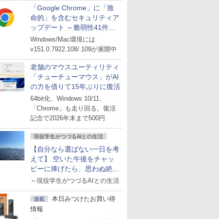
「Google Chrome」に「致
命的」を含むセキュリティア
ップデート ～脆弱性41件に
対処
Windows/Mac環境には
v151.0.7922.108/.109が展開中
老舗のマウスユーティリティ
「チューチューマウス」がAI
の力を借りて15年ぶりに復活
64bit化、Windows 10/11、
「Chrome」も走り回る。復活
記念で2026年末まで500円
現役学生がつづるAIとの生活
【自分なら選ばない一日を考
えて】 空いた午後をチャッ
ピーに捧げたら、思わぬ絶景
に出会った話
～現役学生がつづるAIとの生活
本日みつけたお買い得
連載
情報