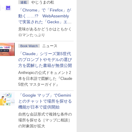
やじうまの杜
連載
「Chrome」で「Firefox」が
動く……!? WebAssembly
で実装された「Gecko」エン
ジン
意味があるかどうかはともかく
ロマンたっぷり
ニュース
Book Watch
「Claude」シリーズ第5世代
のプロンプトやモデルの選び
方を図解した書籍が無償公開
Anthropicの公式ドキュメント2
本を日本語で図解した『Claude
5世代 マスターガイド』
「Google マップ」でGemini
とのチャットで場所を探せる
機能が日本で提供開始
自然な会話形式で複雑な条件の
場所を探せる［マップに相談］
の対象国が拡大