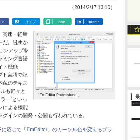
（2014/2/17 13:10）
ェア
はてブ
note
LinkedIn
l」は、高速・軽量
ーだ。誕生か
ョンアップを
ラミング言語
イト機能
クリプト言語で記
内蔵のテキス
イルも軽々と
「EmEditor Professional」
最
ーラー”といっ
ンによる機能
ラグインの開発・公開も行われている。
Fに応じて「EmEditor」のカーソル色を変えるプラ