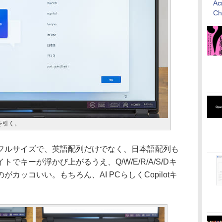
Ac
C
を引く。
ルサイズで、英語配列だけでなく、日本語配列も
でキーが浮かび上がるうえ、Q/W/E/R/A/S/Dキ
カッコいい。もちろん、AI PCらしくCopilotキ