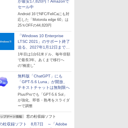
が最安17,820円！Amazonで
セール中
Android 16でNFC/FeliCaにも対
応した「Motorola edge 60」は
25％OFFの44,820円
「Windows 10 Enterprise
LTSC 2021」のサポート終了
迫る、2027年1月12日まで
～ESUは9月1日から販売
1年目は1台61米ドル、毎年倍額
で最長3年。あくまで移行へ
の“橋渡し”
無料版「ChatGPT」にも
「GPT-5.6 Luna」が開放、
テキストチャットは無制限へ
Plus/Proでも「GPT-5.6 Sol」
が強化、即答・熟考をスライダ
ーで調整
窓の杜収録ソフト
ップデート情報
の杜収録ソフト 8月7日 ～「Adobe