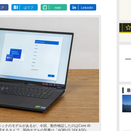
ェア
はてブ
note
LinkedIn
最
なスペックのモデルがあるが、今回、動作検証したのはCore i9-
70を搭載するタイプ。国内モデルの型番は「AORUS 16X ASG-