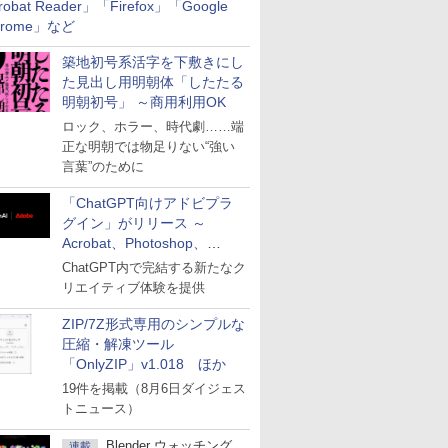
robat Reader」「Firefox」「Google
hrome」など
築地初号系活字を下敷きにし
た見出し用明朝体「したたる
明朝初号」 ～商用利用OK
ロック、ホラー、時代劇……端
正な明朝では物足りない“強い
言葉”のために
「ChatGPT向けアドビプラ
グイン」がリリース ～
Acrobat、Photoshop、
Premiereなどの機能を1つの
ChatGPT内で完結する新たなク
プラグインに統合
リエイティブ体験を提供
ZIP/7Z形式専用のシンプルな
圧縮・解凍ツール
「OnlyZIP」v1.018 ほか
19件を掲載（8月6日ダイジェス
トニュース）
Blender ウォッチング
連載