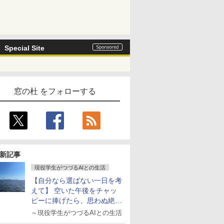
Special Site
窓の杜 をフォローする
新記事
現役学生がつづるAIとの生活
【自分なら選ばない一日を考
えて】 空いた午後をチャッ
ピーに捧げたら、思わぬ絶景
に出会った話
～現役学生がつづるAIとの生活