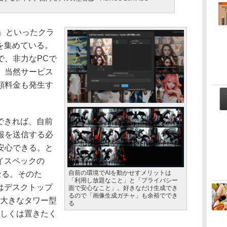
ey」といったクラ
を集めている。
で、非力なPCで
、当然サービス
額料金も発生す
できれば、自前
報を送信する必
安心できる。と
イスペックの
自前の環境でAIを動かせすメリットは
なる。そのた
「利用し放題なこと」と「プライバシー
はデスクトップ
面で安心なこと」。好きなだけ生成でき
るので「画像生成ガチャ」も余裕ででき
、大きなタワー型
る
もしくは置きたく