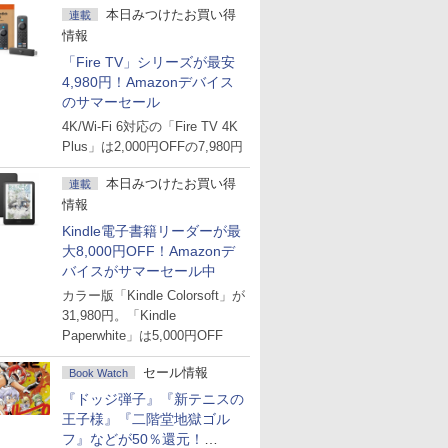
本日みつけたお買い得
連載
情報
「Fire TV」シリーズが最安
4,980円！Amazonデバイス
のサマーセール
4K/Wi-Fi 6対応の「Fire TV 4K
Plus」は2,000円OFFの7,980円
本日みつけたお買い得
連載
情報
Kindle電子書籍リーダーが最
大8,000円OFF！Amazonデ
バイスがサマーセール中
カラー版「Kindle Colorsoft」が
31,980円。「Kindle
Paperwhite」は5,000円OFF
セール情報
Book Watch
『ドッジ弾子』『新テニスの
王子様』『二階堂地獄ゴル
フ』などが50％還元！