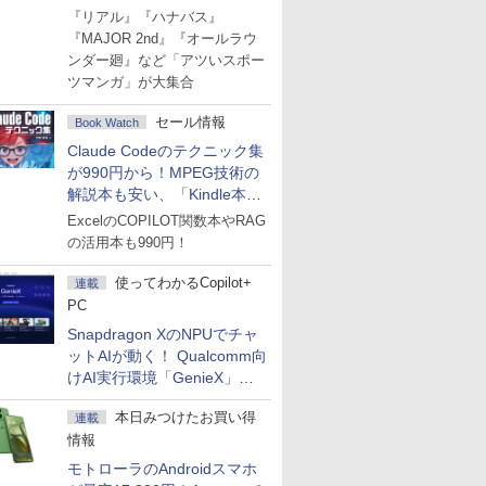
Amazonマンガ週末セール
『リアル』『ハナバス』
『MAJOR 2nd』『オールラウ
ンダー廻』など「アツいスポー
ツマンガ」が大集合
セール情報
Book Watch
Claude Codeのテクニック集
が990円から！MPEG技術の
解説本も安い、「Kindle本サ
マーセール」第2弾開始！
ExcelのCOPILOT関数本やRAG
の活用本も990円！
使ってわかるCopilot+
連載
PC
Snapdragon XのNPUでチャ
ットAIが動く！ Qualcomm向
けAI実行環境「GenieX」を
試してみた
本日みつけたお買い得
連載
情報
モトローラのAndroidスマホ