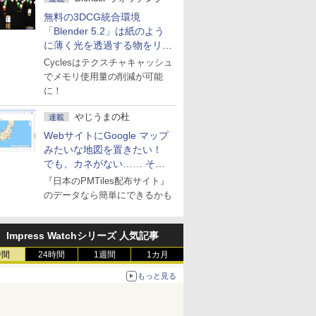
無料の3DCG統合環境
「Blender 5.2」は紙のよう
に薄く光を透過する物をリア
ルに表現
Cyclesはテクスチャキャッシュ
でメモリ使用量の削減が可能
に！
やじうまの杜
連載
WebサイトにGoogle マップ
みたいな地図を置きたい！
でも、カネがない…… そん
な人に朗報！
『日本のPMTiles配布サイト』
のデータなら簡単にできるかも
Impress Watchシリーズ 人気記事
時間
24時間
1週間
1カ月
もっと見る