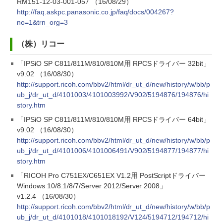
RM151-12-03-001-057 （16/08/29）
http://faq.askpc.panasonic.co.jp/faq/docs/004267?
no=1&trn_org=3
（株）リコー
「IPSiO SP C811/811M/810/810M用 RPCSドライバー 32bit」
v9.02 （16/08/30）
http://support.ricoh.com/bbv2/html/dr_ut_d/new/history/w/bb/p
ub_j/dr_ut_d/4101003/4101003992/V902/5194876/194876/hi
story.htm
「IPSiO SP C811/811M/810/810M用 RPCSドライバー 64bit」
v9.02 （16/08/30）
http://support.ricoh.com/bbv2/html/dr_ut_d/new/history/w/bb/p
ub_j/dr_ut_d/4101006/4101006491/V902/5194877/194877/hi
story.htm
「RICOH Pro C751EX/C651EX V1.2用 PostScriptドライバー
Windows 10/8.1/8/7/Server 2012/Server 2008」
v1.2.4 （16/08/30）
http://support.ricoh.com/bbv2/html/dr_ut_d/new/history/w/bb/p
ub_j/dr_ut_d/4101018/4101018192/V124/5194712/194712/hi