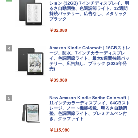
めのAIコーディング入門シリーズ
Apple 2026 MacBook Air M5チップ搭載
ション (32GB) 7インチディスプレイ、明
13インチノートブック：AIとApple Intell
るさ自動調整、色調調節ライト、12週間
￥39,582
igence、13.6インチLiquid Retinaディ
持続バッテリー、広告なし、メタリック
￥99
スプレイ、24GBユニファイドメモリ、1
ブラック
TB SSDストレージ、12MPセンターフレ
Robloxギフトカード - 2,000 Robux 【限
ームカメラ、日本語キーボード、Touch I
￥32,980
FM TOWNS ハイパー・カタログ: 本体ハ
定バーチャルアイテムを含む】 【オンラ
D - スカイブルー
ードウェア・市販ソフトウェアのパーフ
インゲームコード】 ロブロックス | オン
ェクトリストと最新エミュレータ紹介
ラインコード版
￥298,901
Amazon Kindle Colorsoft | 16GBストレ
ージ、防水、7インチカラーディスプレ
￥1,600
￥3,200
イ、色調調節ライト、最大8週間持続バッ
【Amazon.co.jp限定】 HP ノートパソコ
テリー、広告無し、ブラック (2025年発
ン 15-fd 15.6インチ 16GBメモリ 512GB
売)
1冊ですべて身につくHTML & CSSとWe
Robloxギフトカード - 1000 Robux 【限
SSD インテル Core 5
bデザイン入門講座［第2版］
定バーチャルアイテムを含む】 【オンラ
￥39,980
インゲームコード】 ロブロックス |オン
￥129,800
ラインコード版
￥2,326
New Amazon Kindle Scribe Colorsoft |
￥1,600
FMV ノートパソコン WE1-K3 (MS 365 P
11インチカラーディスプレイ、64GBスト
ersonal/Copilotキー搭載/Win 11/15.6型/
レージ、ノート機能搭載、明るさ自動調
Core i5/16GB/SSD 512GB/ホワイト) FM
整、色調調節ライト、プレミアムペン付
VWK3E15W_AZ
き、グラファイト
￥119,800
￥115,980