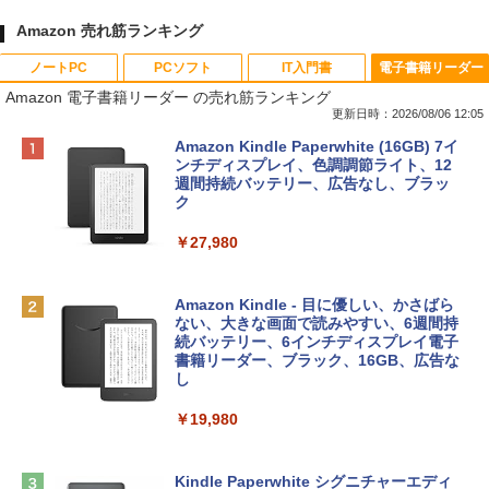
Amazon 売れ筋ランキング
ノートPC
PCソフト
IT入門書
電子書籍リーダー
Amazon 電子書籍リーダー の売れ筋ランキング
更新日時：2026/08/06 12:05
Apple 2026 MacBook Neo A18 Proチッ
Xbox プリペイドカード 10,000円 デジタ
生成AIパスポート公式テキスト 第４版
Amazon Kindle Paperwhite (16GB) 7イ
プ搭載13インチノートブック：AIとAppl
ルコード 【旧 Xbox ギフトカード】 [オ
ンチディスプレイ、色調調節ライト、12
e Intelligenceのために設計、Liquid Ret
ンラインコード]
週間持続バッテリー、広告なし、ブラッ
￥1,766
inaディスプレイ、8GBユニファイドメモ
ク
リ、512GB SSDストレージ、1080p Fac
￥10,000
eTime HDカメラ、Touch ID - インディ
￥27,980
ゴ
AIイラスト表現辞典: 思い通りの絵を引き
Robloxギフトカード - 800 Robux 【限
￥137,800
出す プロンプトの言葉 AI画像生成シリー
定バーチャルアイテムを含む】 【オンラ
Amazon Kindle - 目に優しい、かさばら
ズ (はぴーイラストLabo)
インゲームコード】 ロブロックス | オン
ない、大きな画面で読みやすい、6週間持
ラインコード版
続バッテリー、6インチディスプレイ電子
tomtoc 360°保護 15.6 16インチ パソコ
書籍リーダー、ブラック、16GB、広告な
￥99
ンケース Dell NEC Lavie ASUS HP dyna
し
￥1,300
book Lenovo対応
￥19,980
ClaudeCode いちばんやさしい 教科書:
￥2,952
非エンジニア 初心者 素人 でも安心 使い
Microsoft Office Home & Business 202
方 マニュアル AI副業にもコンテンツ作成
4(最新 永続版)|オンラインコード版|Wind
にもKindle出版にも！ 非エンジニアのた
ows11、10/mac対応|PC2台
Kindle Paperwhite シグニチャーエディ