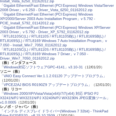
Install_Vista_6250_01162012.zip
「Gigabit Ethernet/Fast Ethernet (PCI Express) Windows Vista/Server
2008 Driver」v 6.250 - Driver_Vista_6250_01162012.zip
「Gigabit Ethernet/Fast Ethernet (PCI Express) Windows
XP/2000/Server 2003 Auto Installation Program」v 5.792 -
PCIE_Install_5792_01142012.zip
「Gigabit Ethernet/Fast Ethernet (PCI Express) Windows XP/Server
2003 Driver」v 5.792 - Driver_XP_5792_01162012.zip
「RTL8110SC(L) / RTL8110S / RTL8110SB(L) / RTL8169SB(L) /
RTL8169S(L) / RTL8169 Windows 7 Auto Installation Program」v
7.050 - Install_Win7_7050_01162012.zip
「RTL8110SC(L) / RTL8110S / RTL8110SB(L) / RTL8169SB(L) /
RTL8169S(L) / RTL8169 Windows 7 Driver」v 7.050 -
Driver_Win7_7050_01162012.zip
（株）インタフェース
「Windows対応ソフトウェアGPC-4141」v3.10-31
（12/01/20）
ソニー（株）
「VAIO Easy Connect Ver.1.1.2.01120 アップデートプログラム」
（12/01/20）
「VPCEJ2AJ BIOS R0190Z9 アップデートプログラム」
（12/01/20）
（株）リコー
「Windows 2000/XP/Vista/Vista(x64)/7/7(x64) 対応 IPSiO PJ
X3241N/PJ WX3231N/PJ X3240N/PJ WX3230N JPEG変換ツール」
v1.0.0005
（12/01/20）
レノボ・ジャパン（株）
「インテル ディスプレイ ドライバー(Windows 7 32bit) - ThinkPad
Edge E420/E520」v8.15.10.2509
（12/01/16）