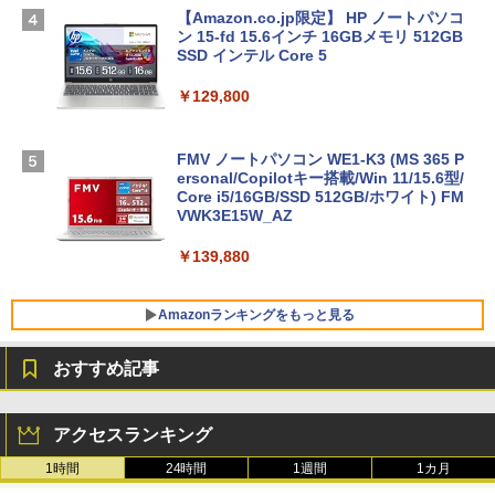
【Amazon.co.jp限定】 HP ノートパソコ
ン 15-fd 15.6インチ 16GBメモリ 512GB
SSD インテル Core 5
￥129,800
FMV ノートパソコン WE1-K3 (MS 365 P
ersonal/Copilotキー搭載/Win 11/15.6型/
Core i5/16GB/SSD 512GB/ホワイト) FM
VWK3E15W_AZ
￥139,880
Amazonランキングをもっと見る
おすすめ記事
Robloxギフトカード - 800 Robux 【限
生成AIパスポート公式テキスト 第４版
Amazon Kindle Paperwhite (16GB) 7イ
定バーチャルアイテムを含む】 【オンラ
ンチディスプレイ、色調調節ライト、12
アクセスランキング
インゲームコード】 ロブロックス | オン
週間持続バッテリー、広告なし、ブラッ
￥1,766
ラインコード版
ク
1時間
24時間
1週間
1カ月