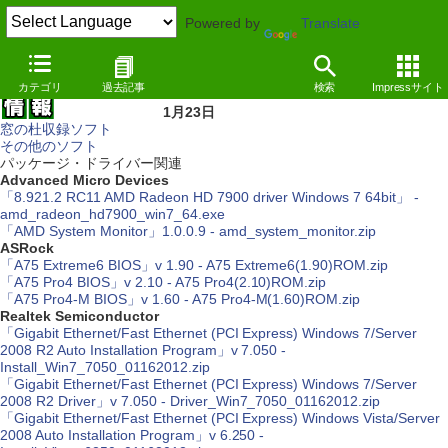
Powered by
Translate
カテゴリ
過去記事
検索
Impressサイト
1月23日
窓の杜収録ソフト
その他のソフト
パッケージ・ドライバー関連
Advanced Micro Devices
「8.921.2 RC11 AMD Radeon HD 7900 driver Windows 7 64bit」 -
amd_radeon_hd7900_win7_64.exe
「AMD System Monitor」1.0.0.9 - amd_system_monitor.zip
ASRock
「A75 Extreme6 BIOS」v 1.90 - A75 Extreme6(1.90)ROM.zip
「A75 Pro4 BIOS」v 2.10 - A75 Pro4(2.10)ROM.zip
「A75 Pro4-M BIOS」v 1.60 - A75 Pro4-M(1.60)ROM.zip
Realtek Semiconductor
「Gigabit Ethernet/Fast Ethernet (PCI Express) Windows 7/Server
2008 R2 Auto Installation Program」v 7.050 -
Install_Win7_7050_01162012.zip
「Gigabit Ethernet/Fast Ethernet (PCI Express) Windows 7/Server
2008 R2 Driver」v 7.050 - Driver_Win7_7050_01162012.zip
「Gigabit Ethernet/Fast Ethernet (PCI Express) Windows Vista/Server
2008 Auto Installation Program」v 6.250 -