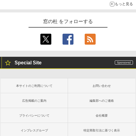
￥1,300
￥22,980
もっと見る
AIイラスト表現辞典: 思い通りの絵を引き
出す プロンプトの言葉 AI画像生成シリー
Robloxギフトカード - 1000 Robux 【限
Amazon Kindle - 目に優しい、かさばら
窓の杜 をフォローする
ズ (はぴーイラストLabo)
定バーチャルアイテムを含む】 【オンラ
ない、大きな画面で読みやすい、6週間持
インゲームコード】 ロブロックス |オン
続バッテリー、6インチディスプレイ電子
ラインコード版
書籍リーダー、マッチャ、16GB、広告な
￥480
し
￥1,600
￥16,980
ClaudeCode いちばんやさしい 教科書:
非エンジニア 初心者 素人 でも安心 使い
Special Site
方 マニュアル AI副業にもコンテンツ作成
Microsoft Office Home & Business 202
にもKindle出版にも！ 非エンジニアのた
4(最新 永続版)|オンラインコード版|Wind
Kindle Paperwhite シグニチャーエディ
めのAIコーディング入門シリーズ
ows11、10/mac対応|PC2台
ション (32GB) 7インチディスプレイ、明
るさ自動調整、色調調節ライト、12週間
持続バッテリー、広告なし、メタリック
￥99
￥39,582
本サイトのご利用について
お問い合わせ
ブラック
￥27,980
広告掲載のご案内
編集部へのご連絡
1冊ですべて身につくHTML & CSSとWe
Robloxギフトカード - 2,000 Robux 【限
bデザイン入門講座［第2版］
定バーチャルアイテムを含む】 【オンラ
インゲームコード】 ロブロックス | オン
プライバシーについて
会社概要
ラインコード版
Amazon Kindle Colorsoft | 16GBストレ
￥1,292
ージ、防水、7インチカラーディスプレ
イ、色調調節ライト、最大8週間持続バッ
￥3,200
インプレスグループ
特定商取引法に基づく表示
テリー、広告無し、ブラック (2025年発