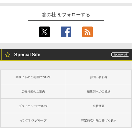
￥16,980
窓の杜 をフォローする
Kindle Paperwhite シグニチャーエディ
ション (32GB) 7インチディスプレイ、明
るさ自動調整、色調調節ライト、12週間
持続バッテリー、広告なし、メタリック
ブラック
￥27,980
Special Site
Amazon Kindle Paperwhite (16GB) 7イ
ンチディスプレイ、色調調節ライト、12
週間持続バッテリー、広告なし、ブラッ
本サイトのご利用について
お問い合わせ
ク
￥22,980
広告掲載のご案内
編集部へのご連絡
プライバシーについて
会社概要
Amazon Kindle Colorsoft | 16GBストレ
ージ、防水、7インチカラーディスプレ
イ、色調調節ライト、最大8週間持続バッ
インプレスグループ
特定商取引法に基づく表示
テリー、広告無し、ブラック (2025年発
売)