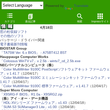
Powered by
Translate
カテゴリ
過去記事
検索
Impressサイト
4月18日
窓の杜収録ソフト
その他のソフト
パッケージ・ドライバー関連
電子書籍新刊情報
BIOSTAR Group
「TA75M Ver. 6.x BIOS」 - A75BT412.BST
Hauppauge Computer Works
「Colossus WinTV v7」v 2.5b - wintv7_cd_2.5b.exe
NECパーソナルコンピュータ（株）
「Color MultiWriter 9100C PostScriptソフトウェアキット ファームウェ
ア」v 1.41.7
（12/04/17）
「Color MultiWriter 9100C エミュレーションキット ファームウェア」v
1.41.7
（12/04/17）
「Color MultiWriter 9100C 標準ファームウェア」v 1.41.7
（12/04/17）
Super Micro Computer
「X9SRG-F BIOS」R1.0a - X9SRG2.zip
（株）アイ・オー・データ機器
「HDL-XVシリーズ ファームウェア」v1.43
（12/04/18）
「SUM-S3 SUManager3 Lite」v1.00
（12/04/18）