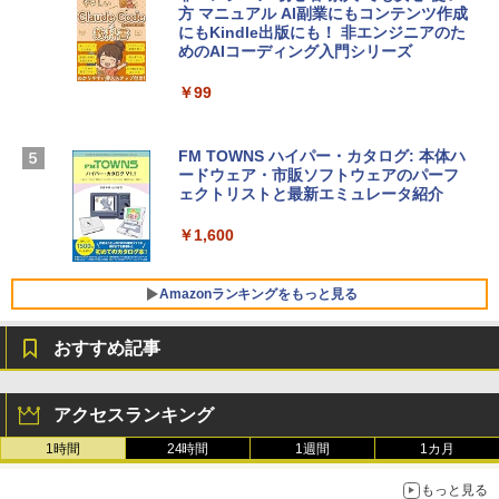
レームカメラ、日本語キーボード、Touc
方 マニュアル AI副業にもコンテンツ作成
Robloxギフトカード - 2,000 Robux 【限
h ID - ミッドナイト
にもKindle出版にも！ 非エンジニアのた
定バーチャルアイテムを含む】 【オンラ
めのAIコーディング入門シリーズ
インゲームコード】 ロブロックス | オン
￥224,800
ラインコード版
￥99
￥3,200
【Amazon.co.jp限定】 HP ノートパソコ
ン 15-fd 15.6インチ 16GBメモリ 512GB
FM TOWNS ハイパー・カタログ: 本体ハ
SSD インテル Core 5
ードウェア・市販ソフトウェアのパーフ
Windows版 | Minecraft (マインクラフ
ェクトリストと最新エミュレータ紹介
ト): Java & Bedrock Edition | オンライ
￥129,800
ンコード版
￥1,600
￥3,600
FMV ノートパソコン WE1-K3 (MS 365 P
ersonal/Copilotキー搭載/Win 11/15.6型/
Amazonランキングをもっと見る
Core i5/16GB/SSD 512GB/ホワイト) FM
VWK3E15W_AZ
おすすめ記事
￥139,880
Amazon Kindle - 目に優しい、かさばら
ない、大きな画面で読みやすい、6週間持
アクセスランキング
続バッテリー、6インチディスプレイ電子
書籍リーダー、マッチャ、16GB、広告な
1時間
24時間
1週間
1カ月
し
もっと見る