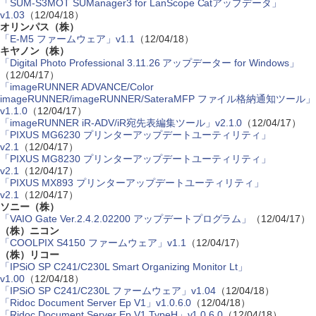
「SUM-S3MOT SUManager3 for LanScope Catアップデータ」
v1.03
（12/04/18）
オリンパス（株）
「E-M5 ファームウェア」v1.1
（12/04/18）
キヤノン（株）
「Digital Photo Professional 3.11.26 アップデーター for Windows」
（12/04/17）
「imageRUNNER ADVANCE/Color
imageRUNNER/imageRUNNER/SateraMFP ファイル格納通知ツール」
v1.1.0
（12/04/17）
「imageRUNNER iR-ADV/iR宛先表編集ツール」v2.1.0
（12/04/17）
「PIXUS MG6230 プリンターアップデートユーティリティ」
v2.1
（12/04/17）
「PIXUS MG8230 プリンターアップデートユーティリティ」
v2.1
（12/04/17）
「PIXUS MX893 プリンターアップデートユーティリティ」
v2.1
（12/04/17）
ソニー（株）
「VAIO Gate Ver.2.4.2.02200 アップデートプログラム」
（12/04/17）
（株）ニコン
「COOLPIX S4150 ファームウェア」v1.1
（12/04/17）
（株）リコー
「IPSiO SP C241/C230L Smart Organizing Monitor Lt」
v1.00
（12/04/18）
「IPSiO SP C241/C230L ファームウェア」v1.04
（12/04/18）
「Ridoc Document Server Ep V1」v1.0.6.0
（12/04/18）
「Ridoc Document Server Ep V1 TypeH」v1.0.6.0
（12/04/18）