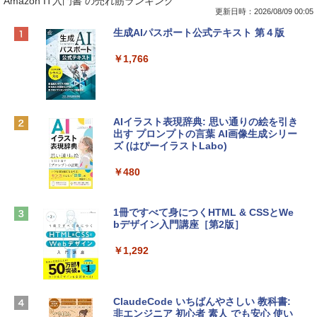
Amazon IT入門書 の売れ筋ランキング
更新日時：2026/08/09 00:05
Apple 2026 MacBook Neo A18 Proチッ
Robloxギフトカード - 800 Robux 【限
生成AIパスポート公式テキスト 第４版
プ搭載13インチノートブック：AIとAppl
定バーチャルアイテムを含む】 【オンラ
e Intelligenceのために設計、Liquid Ret
インゲームコード】 ロブロックス | オン
￥1,766
inaディスプレイ、8GBユニファイドメモ
ラインコード版
リ、512GB SSDストレージ、1080p Fac
eTime HDカメラ、Touch ID - インディ
￥1,300
ゴ
AIイラスト表現辞典: 思い通りの絵を引き
￥137,800
出す プロンプトの言葉 AI画像生成シリー
Robloxギフトカード - 1000 Robux 【限
ズ (はぴーイラストLabo)
定バーチャルアイテムを含む】 【オンラ
インゲームコード】 ロブロックス |オン
tomtoc 360°保護 15.6 16インチ パソコ
ラインコード版
￥480
ンケース Dell NEC Lavie ASUS HP dyna
book Lenovo対応
￥1,600
1冊ですべて身につくHTML & CSSとWe
￥2,952
bデザイン入門講座［第2版］
Microsoft Office Home & Business 202
4(最新 永続版)|オンラインコード版|Wind
￥1,292
Apple 2026 MacBook Air M5チップ搭載
ows11、10/mac対応|PC2台
13インチノートブック：AIとApple Intell
igence、13.6インチLiquid Retinaディ
￥39,582
スプレイ、16GBユニファイドメモリ、51
ClaudeCode いちばんやさしい 教科書:
2GB SSDストレージ、12MPセンターフ
非エンジニア 初心者 素人 でも安心 使い