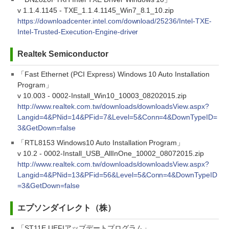
v 1.1.4.1145 - TXE_1.1.4.1145_Win7_8.1_10.zip
https://downloadcenter.intel.com/download/25236/Intel-TXE-
Intel-Trusted-Execution-Engine-driver
Realtek Semiconductor
「Fast Ethernet (PCI Express) Windows 10 Auto Installation
Program」
v 10.003 - 0002-Install_Win10_10003_08202015.zip
http://www.realtek.com.tw/downloads/downloadsView.aspx?
Langid=4&PNid=14&PFid=7&Level=5&Conn=4&DownTypeID=
3&GetDown=false
「RTL8153 Windows10 Auto Installation Program」
v 10.2 - 0002-Install_USB_AllInOne_10002_08072015.zip
http://www.realtek.com.tw/downloads/downloadsView.aspx?
Langid=4&PNid=13&PFid=56&Level=5&Conn=4&DownTypeID
=3&GetDown=false
エプソンダイレクト（株）
「ST11E UEFIアップデートプログラム」