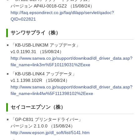
バージョン AP4U-0018-GZ2 （15/08/24）
http://faq.epsondirect.co.jp/faq/dl/app/servlet/qadoc?
QID=022821
サンワサプライ（株）
「KB-USB-LINK3M アップデータ」
v1.0.1190.31 （15/08/24）
http://www.sanwa.co.jp/support/download/dl_driver_data.asp?
file_name=link3m%5F10119031%2Eexe
「KB-USB-LINK4 アップデータ」
v1.1.1398.102R （15/08/24）
http://www.sanwa.co.jp/support/download/dl_driver_data.asp?
file_name=link4fw%5F111398102%2Eexe
セイコーエプソン（株）
「GP-C831 プリンタードライバー」
バージョン 2.1.0.0 （15/08/24）
http://www.epson.jp/dl_soft/list/5141.htm