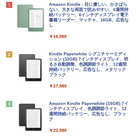
Apple 2026 MacBook Neo A18 Proチッ
Robloxギフトカード - 800 Robux 【限
生成AIパスポート公式テキスト 第４版
Amazon Kindle - 目に優しい、かさばら
プ搭載13インチノートブック：AIとAppl
定バーチャルアイテムを含む】 【オンラ
ない、大きな画面で読みやすい、6週間持
e Intelligenceのために設計、Liquid Ret
インゲームコード】 ロブロックス | オン
続バッテリー、6インチディスプレイ電子
￥1,766
inaディスプレイ、8GBユニファイドメモ
ラインコード版
書籍リーダー、マッチャ、16GB、広告な
リ、256GB SSDストレージ、1080p Fac
し
eTime HDカメラ - インディゴ
￥1,300
￥16,980
￥119,800
1冊ですべて身につくHTML & CSSとWe
bデザイン入門講座［第2版］
Robloxギフトカード - 1000 Robux 【限
定バーチャルアイテムを含む】 【オンラ
Kindle Paperwhite シグニチャーエディ
tomtoc 360°保護 15.6 16インチ パソコ
インゲームコード】 ロブロックス |オン
ション (32GB) 7インチディスプレイ、明
￥1,292
ンケース Dell NEC Lavie ASUS HP dyna
ラインコード版
るさ自動調整、色調調節ライト、12週間
book Lenovo対応
持続バッテリー、広告なし、メタリック
ブラック
￥1,600
￥2,952
ClaudeCode いちばんやさしい 教科書:
￥27,980
非エンジニア 初心者 素人 でも安心 使い
方 マニュアル AI副業にもコンテンツ作成
Robloxギフトカード - 2,000 Robux 【限
にもKindle出版にも！ 非エンジニアのた
Apple 2026 MacBook Air M5チップ搭載
定バーチャルアイテムを含む】 【オンラ
めのAIコーディング入門シリーズ
13インチノートブック：AIとApple Intell
インゲームコード】 ロブロックス | オン
Amazon Kindle Paperwhite (16GB) 7イ
igence、13.6インチLiquid Retinaディ
ラインコード版
ンチディスプレイ、色調調節ライト、12
￥99
スプレイ、16GBユニファイドメモリ、1
週間持続バッテリー、広告なし、ブラッ
TB SSDストレージ、12MPセンターフレ
ク
￥3,200
ームカメラ、日本語キーボード、Touch I
D - ミッドナイト
￥22,980
AIイラスト表現辞典: 思い通りの絵を引き
出す プロンプトの言葉 AI画像生成シリー