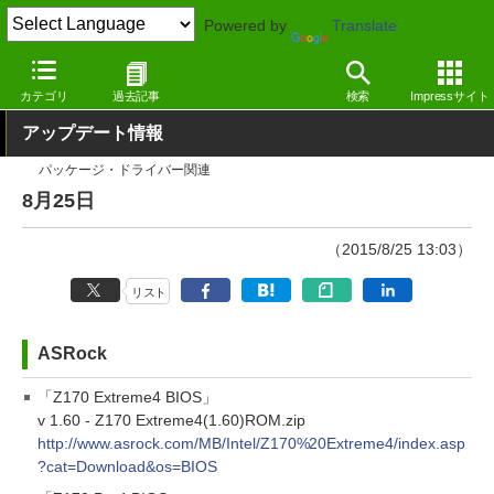
Powered by
Translate
窓の杜
その他の話題
トピック
アップデート
カテゴリ
過去記事
検索
Impressサイト
アップデート情報
パッケージ・ドライバー関連
8月25日
（2015/8/25 13:03）
リスト
ASRock
「Z170 Extreme4 BIOS」
v 1.60 - Z170 Extreme4(1.60)ROM.zip
http://www.asrock.com/MB/Intel/Z170%20Extreme4/index.asp
?cat=Download&os=BIOS