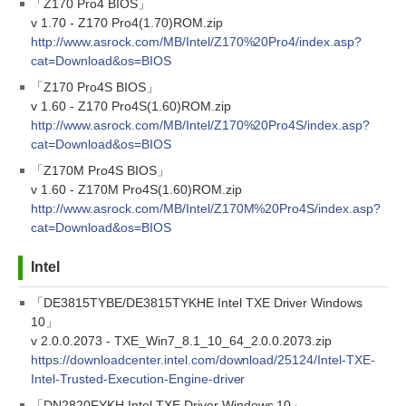
「Z170 Pro4 BIOS」
v 1.70 - Z170 Pro4(1.70)ROM.zip
http://www.asrock.com/MB/Intel/Z170%20Pro4/index.asp?
cat=Download&os=BIOS
「Z170 Pro4S BIOS」
v 1.60 - Z170 Pro4S(1.60)ROM.zip
http://www.asrock.com/MB/Intel/Z170%20Pro4S/index.asp?
cat=Download&os=BIOS
「Z170M Pro4S BIOS」
v 1.60 - Z170M Pro4S(1.60)ROM.zip
http://www.asrock.com/MB/Intel/Z170M%20Pro4S/index.asp?
cat=Download&os=BIOS
Intel
「DE3815TYBE/DE3815TYKHE Intel TXE Driver Windows
10」
v 2.0.0.2073 - TXE_Win7_8.1_10_64_2.0.0.2073.zip
https://downloadcenter.intel.com/download/25124/Intel-TXE-
Intel-Trusted-Execution-Engine-driver
「DN2820FYKH Intel TXE Driver Windows 10」