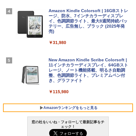
Microsoft Office Home & Business 202
￥278,800
ズ (はぴーイラストLabo)
4(最新 永続版)|オンラインコード版|Wind
ows11、10/mac対応|PC2台
Amazon Kindle Colorsoft | 16GBストレ
￥480
ージ、防水、7インチカラーディスプレ
【Amazon.co.jp限定】 HP ノートパソコ
イ、色調調節ライト、最大8週間持続バッ
￥39,582
ン 15-fd 15.6インチ 16GBメモリ 512GB
テリー、広告無し、ブラック (2025年発
SSD インテル Core 5
売)
FM TOWNS ハイパー・カタログ: 本体ハ
ードウェア・市販ソフトウェアのパーフ
Windows版 | Minecraft (マインクラフ
￥129,800
￥31,980
ェクトリストと最新エミュレータ紹介
ト): Java & Bedrock Edition | オンライ
ンコード版
￥1,600
FMV ノートパソコン WE1-K3 (MS 365 P
New Amazon Kindle Scribe Colorsoft |
￥3,600
ersonal/Copilotキー搭載/Win 11/15.6型/
11インチカラーディスプレイ、64GBスト
Core i5/16GB/SSD 512GB/ホワイト) FM
レージ、ノート機能搭載、明るさ自動調
VWK3E15W_AZ
整、色調調節ライト、プレミアムペン付
き、グラファイト
￥139,880
￥115,980
Amazonランキングをもっと見る
窓の杜をいいね・フォローして最新記事をチ
ェック！