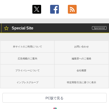
続バッテリー、6インチディスプレイ電子
書籍リーダー、ブラック、16GB、広告な
し
￥16,980
Special Site
Kindle Paperwhite シグニチャーエディ
ション (32GB) 7インチディスプレイ、明
るさ自動調整、色調調節ライト、12週間
持続バッテリー、広告なし、メタリック
本サイトのご利用について
お問い合わせ
ブラック
￥27,980
広告掲載のご案内
編集部へのご連絡
プライバシーについて
会社概要
Amazon Kindle Colorsoft | 16GBストレ
ージ、防水、7インチカラーディスプレ
イ、色調調節ライト、最大8週間持続バッ
インプレスグループ
特定商取引法に基づく表示
テリー、広告無し、ブラック (2025年発
売)
￥31,980
PC版で見る