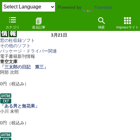
Powered by
Translate
カテゴリ
過去記事
検索
Impressサイト
3月21日
窓の杜収録ソフト
その他のソフト
パッケージ・ドライバー関連
電子書籍新刊情報
青空文庫
「三太郎の日記 第三」
阿部 次郎
0円（税込み）
「ある男と無花果」
小川 未明
0円（税込み）