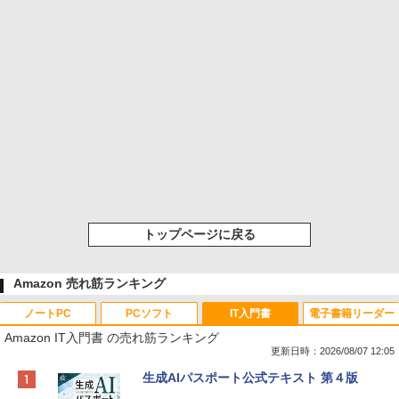
トップページに戻る
Amazon 売れ筋ランキング
ノートPC
PCソフト
IT入門書
電子書籍リーダー
Amazon IT入門書 の売れ筋ランキング
更新日時：2026/08/07 12:05
Apple 2026 MacBook Neo A18 Proチッ
Robloxギフトカード - 800 Robux 【限
生成AIパスポート公式テキスト 第４版
プ搭載13インチノートブック：AIとAppl
定バーチャルアイテムを含む】 【オンラ