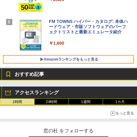
￥1,600
【Amazon.co.jp限定】 HP ノートパソコ
ン 15-fd 15.6インチ 16GBメモリ 512GB
FM TOWNS ハイパー・カタログ: 本体ハ
SSD インテル Core 5
ードウェア・市販ソフトウェアのパーフ
Windows版 | Minecraft (マインクラフ
ェクトリストと最新エミュレータ紹介
ト): Java & Bedrock Edition | オンライ
￥129,800
ンコード版
￥1,600
￥3,600
FMV ノートパソコン WE1-K3 (MS 365 P
ersonal/Copilotキー搭載/Win 11/15.6型/
Amazonランキングをもっと見る
Core i5/16GB/SSD 512GB/ホワイト) FM
VWK3E15W_AZ
おすすめ記事
￥139,880
Amazon Kindle Paperwhite (16GB) 7イ
ンチディスプレイ、色調調節ライト、12
アクセスランキング
週間持続バッテリー、広告なし、ブラッ
ク
1時間
24時間
1週間
1カ月
￥22,980
もっと見る
Amazon Kindle - 目に優しい、かさばら
窓の杜 をフォローする
ない、大きな画面で読みやすい、6週間持