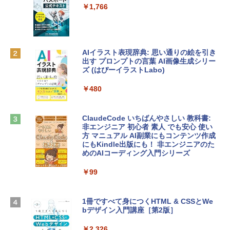
e Intelligence、Liquid Retinaディスプ
インゲームコード】 ロブロックス | オン
￥1,766
レイ、8GBメモリ、512GB SSD、1080p
ラインコード版
FaceTime HDカメラ、Touch ID - インデ
ィゴ + 3年延長 AppleCare+ for 13インチ
￥1,300
MacBook Neo(A18 Pro)|ダウンロード版
AIイラスト表現辞典: 思い通りの絵を引き
￥162,598
出す プロンプトの言葉 AI画像生成シリー
Microsoft Office Home & Business 202
ズ (はぴーイラストLabo)
4(最新 永続版)|オンラインコード版|Wind
ows11、10/mac対応|PC2台
tomtoc 360°保護 15.6 16インチ パソコ
￥480
ンケース Dell NEC Lavie ASUS HP dyna
￥39,582
book Lenovo対応
ClaudeCode いちばんやさしい 教科書:
￥2,952
非エンジニア 初心者 素人 でも安心 使い
Robloxギフトカード - 2,000 Robux 【限
方 マニュアル AI副業にもコンテンツ作成
定バーチャルアイテムを含む】 【オンラ
にもKindle出版にも！ 非エンジニアのた
インゲームコード】 ロブロックス | オン
めのAIコーディング入門シリーズ
Apple 2026 MacBook Air M5チップ搭載
ラインコード版
13インチノートブック：AIとApple Intell
igence、13.6インチLiquid Retinaディ
￥99
￥3,200
スプレイ、24GBユニファイドメモリ、1
TB SSDストレージ、12MPセンターフレ
ームカメラ、日本語キーボード、Touch I
1冊ですべて身につくHTML & CSSとWe
Robloxギフトカード - 1000 Robux 【限
D - ミッドナイト
bデザイン入門講座［第2版］
定バーチャルアイテムを含む】 【オンラ
インゲームコード】 ロブロックス |オン
￥298,901
ラインコード版
￥2,326