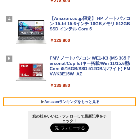
￥278,800
【Amazon.co.jp限定】 HP ノートパソコ
ン 15-fd 15.6インチ 16GBメモリ 512GB
SSD インテル Core 5
￥129,800
FMV ノートパソコン WE1-K3 (MS 365 P
ersonal/Copilotキー搭載/Win 11/15.6型/
Core i5/16GB/SSD 512GB/ホワイト) FM
VWK3E15W_AZ
￥139,880
Amazonランキングをもっと見る
窓の杜をいいね・フォローして最新記事をチ
ェック！
Robloxギフトカード - 800 Robux 【限
生成AIパスポート公式テキスト 第４版
Amazon Kindle - 目に優しい、かさばら
定バーチャルアイテムを含む】 【オンラ
ない、大きな画面で読みやすい、6週間持
インゲームコード】 ロブロックス | オン
続バッテリー、6インチディスプレイ電子
￥1,766