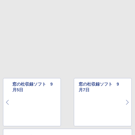
イ、色調調節ライト、最大8週間持続バッ
￥39,582
テリー、広告無し、ブラック (2025年発
売)
FM TOWNS ハイパー・カタログ: 本体ハ
ードウェア・市販ソフトウェアのパーフ
Windows版 | Minecraft (マインクラフ
￥31,980
ェクトリストと最新エミュレータ紹介
ト): Java & Bedrock Edition | オンライ
ンコード版
￥1,600
New Amazon Kindle Scribe Colorsoft |
￥3,600
11インチカラーディスプレイ、64GBスト
レージ、ノート機能搭載、明るさ自動調
整、色調調節ライト、プレミアムペン付
き、グラファイト
￥115,980
窓の杜収録ソフト 9
窓の杜収録ソフト 9
月5日
月7日