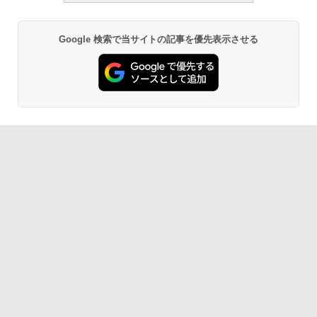
ラインコード版
書籍リーダー、マッチャ、16GB、広告な
し
￥1,300
Google 検索で当サイトの記事を優先表示させる
￥16,980
1冊ですべて身につくHTML & CSSとWe
bデザイン入門講座［第2版］
Robloxギフトカード - 1000 Robux 【限
定バーチャルアイテムを含む】 【オンラ
Kindle Paperwhite シグニチャーエディ
インゲームコード】 ロブロックス |オン
ション (32GB) 7インチディスプレイ、明
￥1,292
ラインコード版
るさ自動調整、色調調節ライト、12週間
持続バッテリー、広告なし、メタリック
ブラック
￥1,600
ClaudeCode いちばんやさしい 教科書:
￥27,980
非エンジニア 初心者 素人 でも安心 使い
方 マニュアル AI副業にもコンテンツ作成
Robloxギフトカード - 2,000 Robux 【限
にもKindle出版にも！ 非エンジニアのた
定バーチャルアイテムを含む】 【オンラ
めのAIコーディング入門シリーズ
インゲームコード】 ロブロックス | オン
Amazon Kindle Paperwhite (16GB) 7イ
ラインコード版
ンチディスプレイ、色調調節ライト、12
￥99
週間持続バッテリー、広告なし、ブラッ
ク
￥3,200
￥22,980
AIイラスト表現辞典: 思い通りの絵を引き
出す プロンプトの言葉 AI画像生成シリー
Microsoft Office Home & Business 202
ズ (はぴーイラストLabo)
4(最新 永続版)|オンラインコード版|Wind
ows11、10/mac対応|PC2台
Amazon Kindle Colorsoft | 16GBストレ
￥480
ージ、防水、7インチカラーディスプレ