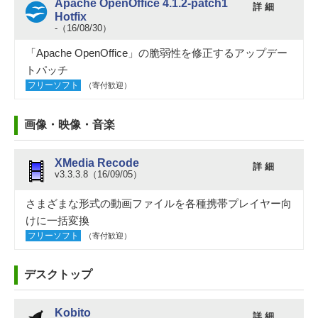
Apache OpenOffice 4.1.2-patch1
詳 細
Hotfix
‐（16/08/30）
「Apache OpenOffice」の脆弱性を修正するアップデー
トパッチ
フリーソフト
（寄付歓迎）
画像・映像・音楽
XMedia Recode
詳 細
v3.3.3.8（16/09/05）
さまざまな形式の動画ファイルを各種携帯プレイヤー向
けに一括変換
フリーソフト
（寄付歓迎）
デスクトップ
Kobito
詳 細