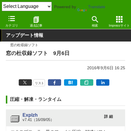
Powered by
Translate
窓の杜
その他の話題
トピック
アップデート
カテゴリ
過去記事
検索
Impressサイト
アップデート情報
窓の杜収録ソフト
窓の杜収録ソフト 9月6日
2016年9月6日 16:25
リスト
圧縮・解凍・ランタイム
Explzh
詳 細
v7.41（16/09/05）