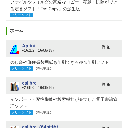
ファイルやフォルダの高速なコピー・移動・削除ができ
る定番ソフト「FastCopy」の派生版
フリーソフト
ホーム
Aprint
詳 細
v16.1.2（16/09/19）
のし袋や郵便振替用紙も印刷できる宛名印刷ソフト
フリーソフト
（寄付歓迎）
calibre
詳 細
v2.68.0（16/09/16）
インポート・変換機能や検索機能が充実した電子書籍管
理ソフト
フリーソフト
（寄付歓迎）
calibre（64bit版）