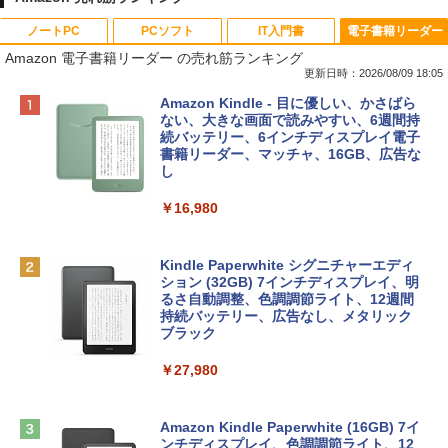
ノートPC
PCソフト
IT入門書
電子書籍リーダー
Amazon 電子書籍リーダー の売れ筋ランキング
更新日時：2026/08/09 18:05
Apple 2026 MacBook Neo A18 Proチッ
Robloxギフトカード - 800 Robux 【限
生成AIパスポート公式テキスト 第４版
Amazon Kindle - 目に優しい、かさばら
プ搭載13インチノートブック：AIとAppl
定バーチャルアイテムを含む】 【オンラ
ない、大きな画面で読みやすい、6週間持
e Intelligenceのために設計、Liquid Ret
インゲームコード】 ロブロックス | オン
続バッテリー、6インチディスプレイ電子
￥1,766
inaディスプレイ、8GBユニファイドメモ
ラインコード版
書籍リーダー、マッチャ、16GB、広告な
リ、256GB SSDストレージ、1080p Fac
し
eTime HDカメラ - インディゴ
￥1,300
￥16,980
￥113,748
1冊ですべて身につくHTML & CSSとWe
bデザイン入門講座［第2版］
Robloxギフトカード - 1000 Robux 【限
定バーチャルアイテムを含む】 【オンラ
Kindle Paperwhite シグニチャーエディ
tomtoc 360°保護 15.6 16インチ パソコ
インゲームコード】 ロブロックス |オン
ション (32GB) 7インチディスプレイ、明
￥1,292
ンケース Dell NEC Lavie ASUS HP dyna
ラインコード版
るさ自動調整、色調調節ライト、12週間
book Lenovo対応
持続バッテリー、広告なし、メタリック
ブラック
￥1,600
￥2,952
ClaudeCode いちばんやさしい 教科書:
￥27,980
非エンジニア 初心者 素人 でも安心 使い
方 マニュアル AI副業にもコンテンツ作成
Robloxギフトカード - 2,000 Robux 【限
にもKindle出版にも！ 非エンジニアのた
Apple 2026 MacBook Air M5チップ搭載
定バーチャルアイテムを含む】 【オンラ
めのAIコーディング入門シリーズ
13インチノートブック：AIとApple Intell
インゲームコード】 ロブロックス | オン
Amazon Kindle Paperwhite (16GB) 7イ
igence、13.6インチLiquid Retinaディ
ラインコード版
ンチディスプレイ、色調調節ライト、12