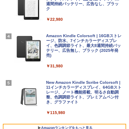
￥99
スプレイ、16GBユニファイドメモリ、1
週間持続バッテリー、広告なし、ブラッ
TB SSDストレージ、12MPセンターフレ
ク
￥3,200
ームカメラ、日本語キーボード、Touch I
D - ミッドナイト
￥22,980
AIイラスト表現辞典: 思い通りの絵を引き
出す プロンプトの言葉 AI画像生成シリー
Microsoft Office Home & Business 202
￥278,800
ズ (はぴーイラストLabo)
4(最新 永続版)|オンラインコード版|Wind
ows11、10/mac対応|PC2台
Amazon Kindle Colorsoft | 16GBストレ
￥480
ージ、防水、7インチカラーディスプレ
【Amazon.co.jp限定】 HP ノートパソコ
イ、色調調節ライト、最大8週間持続バッ
￥39,582
ン 15-fd 15.6インチ 16GBメモリ 512GB
テリー、広告無し、ブラック (2025年発
SSD インテル Core 5
売)
FM TOWNS ハイパー・カタログ: 本体ハ
ードウェア・市販ソフトウェアのパーフ
Windows版 | Minecraft (マインクラフ
￥129,800
￥31,980
ェクトリストと最新エミュレータ紹介
ト): Java & Bedrock Edition | オンライ
ンコード版
￥1,600
FMV ノートパソコン WE1-K3 (MS 365 P
New Amazon Kindle Scribe Colorsoft |
￥3,600
ersonal/Copilotキー搭載/Win 11/15.6型/
11インチカラーディスプレイ、64GBスト
Core i5/16GB/SSD 512GB/ホワイト) FM
レージ、ノート機能搭載、明るさ自動調
VWK3E15W_AZ
整、色調調節ライト、プレミアムペン付
き、グラファイト
￥139,880
￥115,980
Amazonランキングをもっと見る