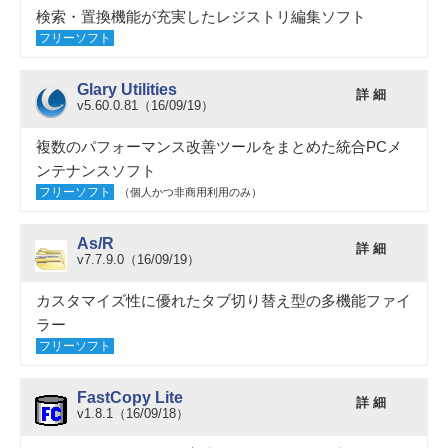
検索・置換機能が充実したレジストリ編集ソフト
フリーソフト
Glary Utilities
詳 細
v5.60.0.81（16/09/19）
複数のパフォーマンス改善ツールをまとめた統合PCメ
ンテナンスソフト
フリーソフト
（個人かつ非商用利用のみ）
As/R
詳 細
v7.7.9.0（16/09/19）
カスタマイズ性に優れたタブ切り替え型の多機能ファイ
ラー
フリーソフト
FastCopy Lite
詳 細
v1.8.1（16/09/18）