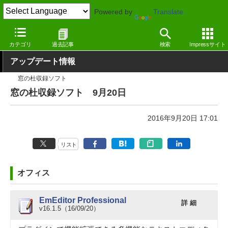
Powered by
Translate
窓の杜
その他の話題
トピック
アップデート
カテゴリ
過去記事
検索
Impressサイト
アップデート情報
窓の杜収録ソフト
窓の杜収録ソフト 9月20日
2016年9月20日 17:01
リスト
オフィス
EmEditor Professional
詳 細
v16.1.5（16/09/20）