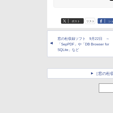
Amazon Kindle
Amazon Kindle - 目
Paperwhite (16GB)
に優しい、かさばら
7インチディスプレ
ない、大きな画面で
ポスト
リスト
シ
イ、色調調節ライ
読みやすい、6週間
￥22,980
￥16,980
ト、12週間持続バッ
続バッテリー、6イ
テリー、広告なし、
チディスプレイ電子
ブラック
書籍リーダー、ブラ
窓の杜収録ソフト 9月22日 ～
ック、16GB、広告
▲
し
「SepPDF」や「DB Browser for
SQLite」など
［窓の杜