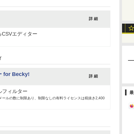
詳 細
CSVエディター
ィ
r Becky!
詳 細
ールフィルター
最
メールの数に制限あり、制限なしの有料ライセンスは税抜き2,400