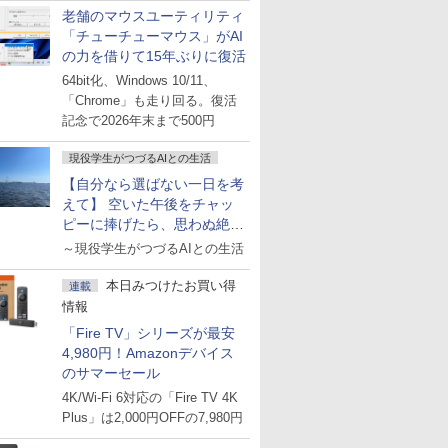
老舗のマウスユーティリティ
「チューチューマウス」がAI
の力を借りて15年ぶりに復活
64bit化、Windows 10/11、
「Chrome」も走り回る。復活
記念で2026年末まで500円
現役学生がつづるAIとの生活
【自分なら選ばない一日を考
えて】 空いた午後をチャッ
ピーに捧げたら、思わぬ絶景
に出会った話
～現役学生がつづるAIとの生活
本日みつけたお買い得
連載
情報
「Fire TV」シリーズが最安
4,980円！Amazonデバイス
のサマーセール
4K/Wi-Fi 6対応の「Fire TV 4K
Plus」は2,000円OFFの7,980円