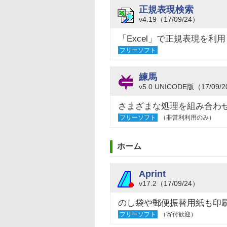
正規表現検索
v4.19（17/09/24）
「Excel」で正規表現を
フリーソフト
練馬
v5.0 UNICODE版（17/09/
さまざまな処理を組み合わ
フリーソフト
（非営利利用のみ）
ホーム
Aprint
v17.2（17/09/24）
のし袋や郵便振替用紙も印
フリーソフト
（寄付歓迎）