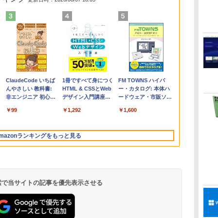
Apple 2026
Robloxギフトカード
ClaudeCode いちば
【Amazon.co.jp限
Robloxギフトカード
1冊ですべて身につく
FMV ノートパソコン
Windows版 |
FM TOWNS ハイパ
コ
MacBook Air M5チ
- 2,000 Robux 【限
んやさしい 教科書:
定】 HP ノートパソ
- 1000 Robux 【限定
HTML & CSSとWeb
WE1-K3 (MS 365
Minecraft (マインクラ
ー・カタログ: 本体ハ
ップ搭載13インチノ
定バーチャルアイテ
非エンジニア 初心者
コン 15-fd 15.6イン
バーチャルアイテム
デザイン入門講座
Personal/Copilotキー
フト): Java & Bedrock
ードウェア・市販ソフ
ートブック：AIと
ムを含む】 【オンラ
素人 でも安心 使い方
チ 16GBメモリ
を含む】 【オンライ
［第2版］
搭載/Win 11/15.6
Edition | オンラインコ
トウェアのパーフェク
￥261,414
￥3,200
￥99
￥129,800
￥1,600
￥1,292
￥139,880
￥3,600
￥1,600
Apple Intelligence、
インゲームコード】
マニュアル AI副業に
512GB SSD インテ
ンゲームコード】 ロ
型/Core i5/16GB/SSD
ード版
トリストと最新エミュ
13.6インチLiquid
ロブロックス | オン
もコンテンツ作成に
ル Core 5
ブロックス |オンライ
512GB/ホワイト)
レータ紹介
Retinaディスプレ
ラインコード版
もKindle出版にも！
ンコード版
FMVWK3E15W_AZ
mazonランキングをもっと見る
イ、16GBユニファイ
非エンジニアのため
ドメモリ、1TB SSD
のAIコーディング入
ストレージ、12MPセ
門シリーズ
ンターフレームカメ
ラ、日本語キーボー
ド、Touch ID - シル
 検索で当サイトの記事を優先表示させる
バー