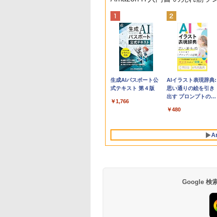
Apple 2026
Robloxギフトカード
生成AIパスポート公
tomtoc 360°保護
Microsoft Office
AIイラスト表現辞典:
MacBook Neo A18
- 800 Robux 【限定
式テキスト 第４版
15.6 16インチ パソ
Home & Business
思い通りの絵を引き
Proチップ搭載13イ
バーチャルアイテム
ンケース Dell NEC
2024(最新 永続版)|オ
出す プロンプトの言
￥1,766
ンチノートブック：
を含む】 【オンライ
Lavie ASUS HP
ンラインコード
葉 AI画像生成シリー
￥162,598
￥1,300
￥2,952
￥39,582
￥480
AIとApple
ンゲームコード】 ロ
dynabook Lenovo
版|Windows11、
ズ (はぴーイラスト
Intelligence、Liquid
ブロックス | オンラ
対応
10/mac対応|PC2台
Labo)
Retinaディスプレ
インコード版
A
イ、8GBメモリ、
512GB SSD、1080p
FaceTime HDカメ
ラ、Touch ID - イン
ディゴ + 3年延長
AppleCare+ for 13イ
Google
ンチMacBook
Neo(A18 Pro)|ダウン
ロード版