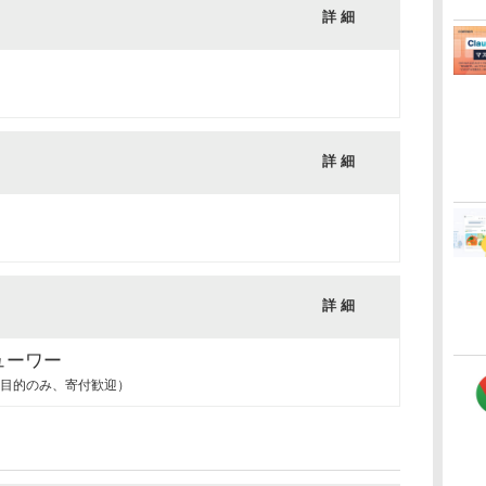
詳 細
詳 細
詳 細
ューワー
目的のみ、寄付歓迎）