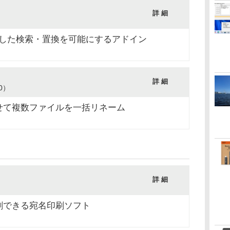
詳 細
利用した検索・置換を可能にするアドイン
詳 細
20）
せて複数ファイルを一括リネーム
詳 細
刷できる宛名印刷ソフト