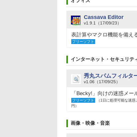
オフィス
Cassava Editor
v1.9.1（17/09/23）
表計算やマクロ機能を備える
フリーソフト
インターネット・セキュリテ
秀丸スパムフィルター fo
v1.06（17/09/25）
「Becky!」向けの迷惑メ
フリーソフト
（1日に処理可能な迷惑
円）
画像・映像・音楽