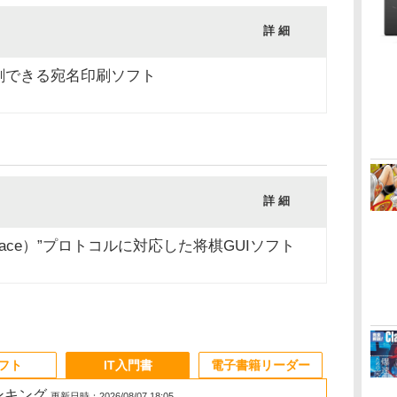
詳 細
刷できる宛名印刷ソフト
詳 細
i Interface）”プロトコルに対応した将棋GUIソフト
ソフト
IT入門書
電子書籍リーダー
ランキング
更新日時：2026/08/07 18:05