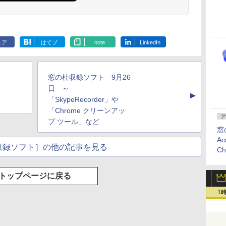
Kindle Paperwhite
Amazon Kindle
New Amazon Kindle
シグニチャーエディ
Colorsoft | 16GBス
Scribe Colorsoft | 11
ション (32GB) 7イン
トレージ、防水、7イ
インチカラーディスプ
ェア
はてブ
note
LinkedIn
持
チディスプレイ、明
ンチカラーディスプ
レイ、64GBストレー
￥27,980
￥31,980
￥115,980
ン
るさ自動調整、色調
レイ、色調調節ライ
ジ、ノート機能搭載、
調節ライト、12週間
ト、最大8週間持続バ
明るさ自動調整、色調
持続バッテリー、広
ッテリー、広告無
調節ライト、プレミア
窓の杜収録ソフト 9月26
な
告なし、メタリック
し、ブラック (2025
ムペン付き、グラファ
ブラック
年発売)
イト
日 ～
▲
「SkypeRecorder」や
「Chrome クリーンアッ
ア
プ ツール」など
窓
Ac
収録ソフト］の他の記事を見る
C
トップページに戻る
1