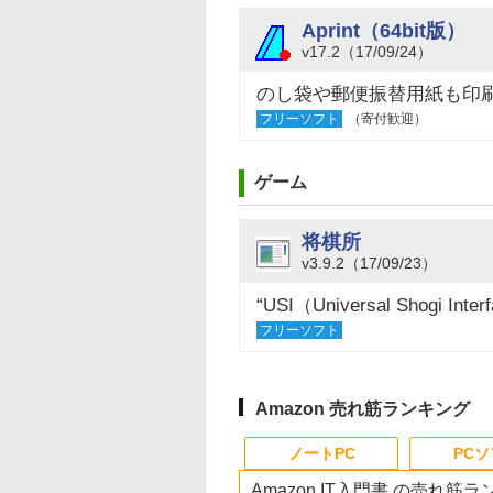
Aprint（64bit版）
v17.2（17/09/24）
のし袋や郵便振替用紙も印
フリーソフト
（寄付歓迎）
ゲーム
将棋所
v3.9.2（17/09/23）
“USI（Universal Shog
フリーソフト
Amazon 売れ筋ランキング
ノートPC
PC
Amazon IT入門書 の売れ筋