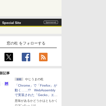
Special Site
窓の杜 をフォローする
新記事
やじうまの杜
連載
「Chrome」で「Firefox」が
動く……!? WebAssembly
で実装された「Gecko」エン
ジン
意味があるかどうかはともかく
ロマンたっぷり