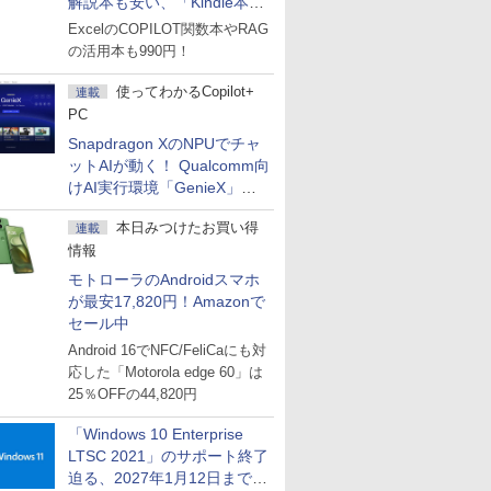
解説本も安い、「Kindle本サ
マーセール」第2弾開始！
ExcelのCOPILOT関数本やRAG
の活用本も990円！
使ってわかるCopilot+
連載
PC
Snapdragon XのNPUでチャ
ットAIが動く！ Qualcomm向
けAI実行環境「GenieX」を
試してみた
本日みつけたお買い得
連載
情報
モトローラのAndroidスマホ
が最安17,820円！Amazonで
セール中
Android 16でNFC/FeliCaにも対
応した「Motorola edge 60」は
25％OFFの44,820円
「Windows 10 Enterprise
LTSC 2021」のサポート終了
迫る、2027年1月12日まで