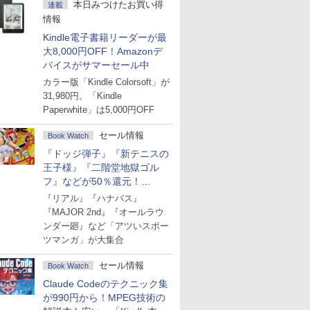
本日みつけたお買い得
連載
情報
Kindle電子書籍リーダーが最
大8,000円OFF！Amazonデ
バイスがサマーセール中
カラー版「Kindle Colorsoft」が
31,980円。「Kindle
Paperwhite」は5,000円OFF
セール情報
Book Watch
『ドッジ弾子』『新テニスの
王子様』『二階堂地獄ゴル
フ』などが50％還元！
Amazonマンガ週末セール
『リアル』『ハナバス』
『MAJOR 2nd』『オールラウ
ンダー廻』など「アツいスポー
ツマンガ」が大集合
セール情報
Book Watch
Claude Codeのテクニック集
が990円から！MPEG技術の