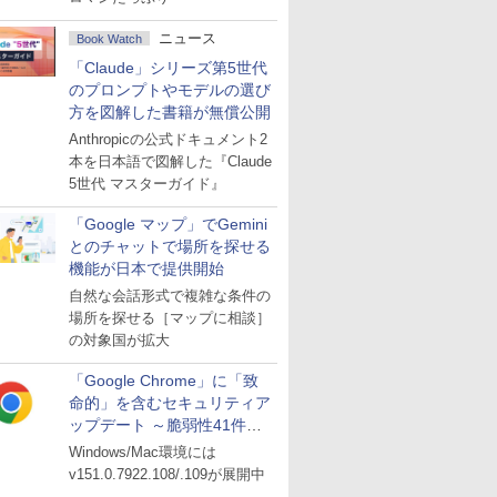
ニュース
Book Watch
「Claude」シリーズ第5世代
のプロンプトやモデルの選び
方を図解した書籍が無償公開
Anthropicの公式ドキュメント2
本を日本語で図解した『Claude
5世代 マスターガイド』
「Google マップ」でGemini
とのチャットで場所を探せる
機能が日本で提供開始
自然な会話形式で複雑な条件の
場所を探せる［マップに相談］
の対象国が拡大
「Google Chrome」に「致
命的」を含むセキュリティア
ップデート ～脆弱性41件に
対処
Windows/Mac環境には
v151.0.7922.108/.109が展開中