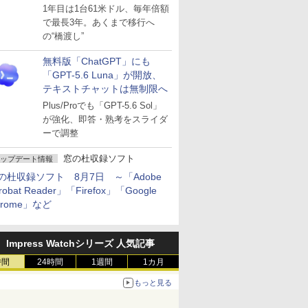
～ESUは9月1日から販売
1年目は1台61米ドル、毎年倍額
で最長3年。あくまで移行へ
の“橋渡し”
無料版「ChatGPT」にも
「GPT-5.6 Luna」が開放、
テキストチャットは無制限へ
Plus/Proでも「GPT-5.6 Sol」
が強化、即答・熟考をスライダ
ーで調整
窓の杜収録ソフト
ップデート情報
の杜収録ソフト 8月7日 ～「Adobe
robat Reader」「Firefox」「Google
hrome」など
Impress Watchシリーズ 人気記事
時間
24時間
1週間
1カ月
もっと見る