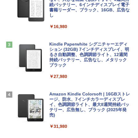
ows11、10/mac対応|PC2台
続バッテリー、6インチディスプレイ電子
tomtoc 360°保護 15.6 16インチ パソコ
書籍リーダー、ブラック、16GB、広告な
￥480
ンケース Dell NEC Lavie ASUS HP dyna
し
￥39,582
book Lenovo対応
￥16,980
ClaudeCode いちばんやさしい 教科書:
￥2,952
非エンジニア 初心者 素人 でも安心 使い
Robloxギフトカード - 2,000 Robux 【限
方 マニュアル AI副業にもコンテンツ作成
定バーチャルアイテムを含む】 【オンラ
にもKindle出版にも！ 非エンジニアのた
インゲームコード】 ロブロックス | オン
Kindle Paperwhite シグニチャーエディ
めのAIコーディング入門シリーズ
Apple 2026 MacBook Air M5チップ搭載
ラインコード版
ション (32GB) 7インチディスプレイ、明
13インチノートブック：AIとApple Intell
るさ自動調整、色調調節ライト、12週間
igence、13.6インチLiquid Retinaディ
持続バッテリー、広告なし、メタリック
￥99
￥3,200
スプレイ、16GBユニファイドメモリ、1
ブラック
TB SSDストレージ、12MPセンターフレ
ームカメラ、日本語キーボード、Touch I
￥27,980
1冊ですべて身につくHTML & CSSとWe
Robloxギフトカード - 1000 Robux 【限
D - シルバー
bデザイン入門講座［第2版］
定バーチャルアイテムを含む】 【オンラ
インゲームコード】 ロブロックス |オン
￥261,414
ラインコード版
Amazon Kindle Colorsoft | 16GBストレ
￥1,292
ージ、防水、7インチカラーディスプレ
イ、色調調節ライト、最大8週間持続バッ
￥1,600
【Amazon.co.jp限定】 HP ノートパソコ
テリー、広告無し、ブラック (2025年発
ン 15-fd 15.6インチ 16GBメモリ 512GB
売)
FM TOWNS ハイパー・カタログ: 本体ハ
SSD インテル Core 5
ードウェア・市販ソフトウェアのパーフ
Windows版 | Minecraft (マインクラフ
￥31,980
ェクトリストと最新エミュレータ紹介
ト): Java & Bedrock Edition | オンライ
￥129,800
ンコード版