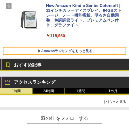
￥1,600
New Amazon Kindle Scribe Colorsoft |
￥3,600
FMV ノートパソコン WE1-K3 (MS 365 P
11インチカラーディスプレイ、64GBスト
ersonal/Copilotキー搭載/Win 11/15.6型/
レージ、ノート機能搭載、明るさ自動調
Core i5/16GB/SSD 512GB/ホワイト) FM
整、色調調節ライト、プレミアムペン付
VWK3E15W_AZ
き、グラファイト
￥139,880
￥115,980
Amazonランキングをもっと見る
おすすめ記事
アクセスランキング
1時間
24時間
1週間
1カ月
もっと見る
窓の杜 をフォローする