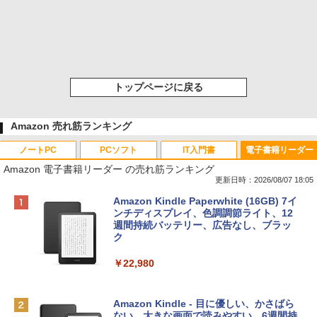
トップページに戻る
Amazon 売れ筋ランキング
ノートPC
PCソフト
IT入門書
電子書籍リーダー
Amazon 電子書籍リーダー の売れ筋ランキング
更新日時：2026/08/07 18:05
Apple 2026 MacBook Neo A18 Proチッ
Robloxギフトカード - 800 Robux 【限
生成AIパスポート公式テキスト 第４版
Amazon Kindle Paperwhite (16GB) 7イ
プ搭載13インチノートブック：AIとAppl
定バーチャルアイテムを含む】 【オンラ
ンチディスプレイ、色調調節ライト、12
e Intelligence、Liquid Retinaディスプ
インゲームコード】 ロブロックス | オン
週間持続バッテリー、広告なし、ブラッ
￥1,766
レイ、8GBメモリ、512GB SSD、1080p
ラインコード版
ク
FaceTime HDカメラ、Touch ID - インデ
ィゴ + 3年延長 AppleCare+ for 13インチ
￥1,300
￥22,980
MacBook Neo(A18 Pro)|ダウンロード版
AIイラスト表現辞典: 思い通りの絵を引き
￥162,598
出す プロンプトの言葉 AI画像生成シリー
Microsoft Office Home & Business 202
Amazon Kindle - 目に優しい、かさばら
ズ (はぴーイラストLabo)
4(最新 永続版)|オンラインコード版|Wind
ない、大きな画面で読みやすい、6週間持