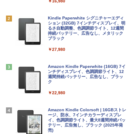
￥16,980
AIイラスト表現辞典: 思い通りの絵を引き
￥137,800
出す プロンプトの言葉 AI画像生成シリー
Robloxギフトカード - 1000 Robux 【限
ズ (はぴーイラストLabo)
定バーチャルアイテムを含む】 【オンラ
Kindle Paperwhite シグニチャーエディ
インゲームコード】 ロブロックス |オン
ション (32GB) 7インチディスプレイ、明
tomtoc 360°保護 15.6 16インチ パソコ
ラインコード版
るさ自動調整、色調調節ライト、12週間
￥480
ンケース Dell NEC Lavie ASUS HP dyna
持続バッテリー、広告なし、メタリック
book Lenovo対応
ブラック
￥1,600
1冊ですべて身につくHTML & CSSとWe
￥2,952
￥27,980
bデザイン入門講座［第2版］
Microsoft Office Home & Business 202
4(最新 永続版)|オンラインコード版|Wind
￥1,292
Apple 2026 MacBook Air M5チップ搭載
ows11、10/mac対応|PC2台
Amazon Kindle Paperwhite (16GB) 7イ
13インチノートブック：AIとApple Intell
ンチディスプレイ、色調調節ライト、12
igence、13.6インチLiquid Retinaディ
週間持続バッテリー、広告なし、ブラッ
￥39,582
スプレイ、16GBユニファイドメモリ、51
ク
ClaudeCode いちばんやさしい 教科書:
2GB SSDストレージ、12MPセンターフ
非エンジニア 初心者 素人 でも安心 使い
レームカメラ、日本語キーボード、Touc
￥22,980
方 マニュアル AI副業にもコンテンツ作成
Robloxギフトカード - 2,000 Robux 【限
h ID - ミッドナイト
にもKindle出版にも！ 非エンジニアのた
定バーチャルアイテムを含む】 【オンラ
めのAIコーディング入門シリーズ
インゲームコード】 ロブロックス | オン
￥224,800
ラインコード版
Amazon Kindle Colorsoft | 16GBストレ
￥99
ージ、防水、7インチカラーディスプレ
イ、色調調節ライト、最大8週間持続バッ
￥3,200
【Amazon.co.jp限定】 HP ノートパソコ
テリー、広告無し、ブラック (2025年発
ン 15-fd 15.6インチ 16GBメモリ 512GB
売)
FM TOWNS ハイパー・カタログ: 本体ハ