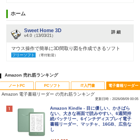
ホーム
Sweet Home 3D
詳 細
v4.0（13/03/21）
マウス操作で簡単に3D間取り図を作成できるソフト
フリーソフト
（寄付歓迎）
Amazon 売れ筋ランキング
ノートPC
PCソフト
IT入門書
電子書籍リーダー
Amazon 電子書籍リーダー の売れ筋ランキング
更新日時：2026/08/09 00:05
Apple 2026 MacBook Neo A18 Proチッ
Robloxギフトカード - 800 Robux 【限
生成AIパスポート公式テキスト 第４版
Amazon Kindle - 目に優しい、かさばら
プ搭載13インチノートブック：AIとAppl
定バーチャルアイテムを含む】 【オンラ
ない、大きな画面で読みやすい、6週間持
e Intelligenceのために設計、Liquid Ret
インゲームコード】 ロブロックス | オン
続バッテリー、6インチディスプレイ電子
￥1,766
inaディスプレイ、8GBユニファイドメモ
ラインコード版
書籍リーダー、マッチャ、16GB、広告な
リ、512GB SSDストレージ、1080p Fac
し
eTime HDカメラ、Touch ID - インディ
￥1,300
ゴ