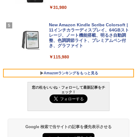
SSD インテル Core 5
ードウェア・市販ソフトウェアのパーフ
Windows版 | Minecraft (マインクラフ
￥31,980
ェクトリストと最新エミュレータ紹介
ト): Java & Bedrock Edition | オンライ
￥129,800
ンコード版
￥1,600
New Amazon Kindle Scribe Colorsoft |
￥3,600
FMV ノートパソコン WE1-K3 (MS 365 P
11インチカラーディスプレイ、64GBスト
ersonal/Copilotキー搭載/Win 11/15.6型/
レージ、ノート機能搭載、明るさ自動調
Core i5/16GB/SSD 512GB/ホワイト) FM
整、色調調節ライト、プレミアムペン付
VWK3E15W_AZ
き、グラファイト
￥139,880
￥115,980
Amazonランキングをもっと見る
窓の杜をいいね・フォローして最新記事をチ
ェック！
Google 検索で当サイトの記事を優先表示させる