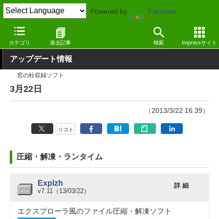
Powered by
Translate
窓の杜
その他の話題
トピック
アップデート
カテゴリ
過去記事
検索
Impressサイト
アップデート情報
窓の杜収録ソフト
3月22日
（2013/3/22 16:39）
リスト
圧縮・解凍・ランタイム
Explzh
詳 細
v7.11（13/03/22）
エクスプローラ風のファイル圧縮・解凍ソフト