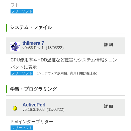
フト
フリーソフト
システム・ファイル
thilmera 7
詳 細
v0b86 Rev.1（13/03/22）
CPU使用率やHDD温度など豊富なシステム情報をコン
パクトに表示
フリーソフト
（シェアウェア版同梱、商用利用は要連絡）
学習・プログラミング
ActivePerl
詳 細
v5.16.3.1603（13/03/22）
Perlインタープリター
フリーソフト