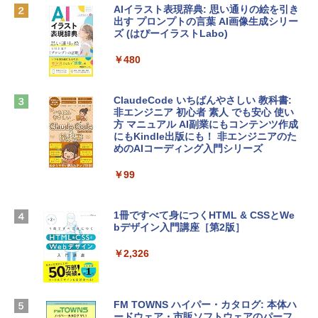
AIイラスト表現辞典: 思い通りの絵を引き
￥162,598
出す プロンプトの言葉 AI画像生成シリー
Microsoft Office Home & Business 202
ズ (はぴーイラストLabo)
4(最新 永続版)|オンラインコード版|Wind
ows11、10/mac対応|PC2台
tomtoc 360°保護 15.6 16インチ パソコ
￥480
ンケース Dell NEC Lavie ASUS HP dyna
￥39,582
book Lenovo対応
ClaudeCode いちばんやさしい 教科書:
￥2,952
非エンジニア 初心者 素人 でも安心 使い
Robloxギフトカード - 2,000 Robux 【限
方 マニュアル AI副業にもコンテンツ作成
定バーチャルアイテムを含む】 【オンラ
にもKindle出版にも！ 非エンジニアのた
インゲームコード】 ロブロックス | オン
めのAIコーディング入門シリーズ
Apple 2026 MacBook Air M5チップ搭載
ラインコード版
13インチノートブック：AIとApple Intell
igence、13.6インチLiquid Retinaディ
￥99
￥3,200
スプレイ、24GBユニファイドメモリ、1
TB SSD、12MPセンターフレームカメ
ラ、Touch ID - ミッドナイト + 3年延長
1冊ですべて身につくHTML & CSSとWe
Robloxギフトカード - 1000 Robux 【限
AppleCare+ for 13インチMacBook Air
bデザイン入門講座［第2版］
定バーチャルアイテムを含む】 【オンラ
(M5)|ダウンロード版
インゲームコード】 ロブロックス |オン
ラインコード版
￥2,326
￥347,600
￥1,600
【Amazon.co.jp限定】 HP ノートパソコ
FM TOWNS ハイパー・カタログ: 本体ハ
ン 15-fd 15.6インチ 16GBメモリ 512GB
ードウェア・市販ソフトウェアのパーフ