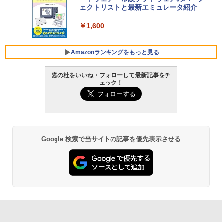
Windows版 | Minecraft (マインクラフ
SSD インテル Core 5
ェクトリストと最新エミュレータ紹介
ト): Java & Bedrock Edition | オンライ
ンコード版
￥129,800
￥1,600
￥3,600
FMV ノートパソコン WE1-K3 (MS 365 P
Amazonランキングをもっと見る
ersonal/Copilotキー搭載/Win 11/15.6型/
Core i5/16GB/SSD 512GB/ホワイト) FM
窓の杜をいいね・フォローして最新記事をチ
VWK3E15W_AZ
ェック！
Amazon Kindle Paperwhite (16GB) 7イ
￥123,400
ンチディスプレイ、色調調節ライト、12
週間持続バッテリー、広告なし、ブラッ
ク
￥27,980
Google 検索で当サイトの記事を優先表示させる
Amazon Kindle - 目に優しい、かさばら
ない、大きな画面で読みやすい、6週間持
続バッテリー、6インチディスプレイ電子
書籍リーダー、ブラック、16GB、広告な
し
￥19,980