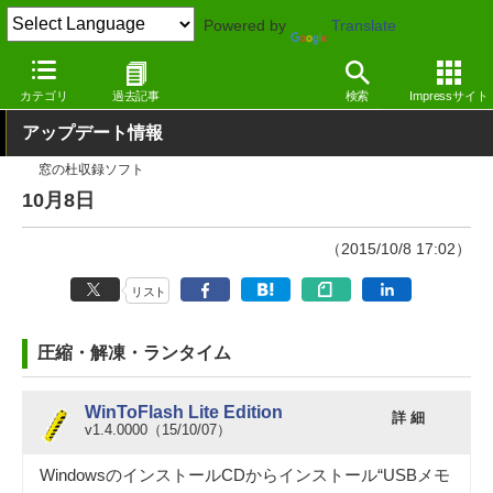
Powered by
Translate
窓の杜
その他の話題
トピック
アップデート
カテゴリ
過去記事
検索
Impressサイト
アップデート情報
窓の杜収録ソフト
10月8日
（2015/10/8 17:02）
リスト
圧縮・解凍・ランタイム
WinToFlash Lite Edition
詳 細
v1.4.0000（15/10/07）
WindowsのインストールCDからインストール“USBメモ