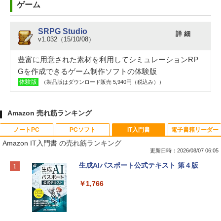
ゲーム
SRPG Studio
詳 細
v1.032（15/10/08）
豊富に用意された素材を利用してシミュレーションRP
Gを作成できるゲーム制作ソフトの体験版
体験版
（製品版はダウンロード販売 5,940円（税込み））
Amazon 売れ筋ランキング
ノートPC
PCソフト
IT入門書
電子書籍リーダー
Amazon IT入門書 の売れ筋ランキング
更新日時：2026/08/07 06:05
Apple 2026 MacBook Neo A18 Proチッ
Robloxギフトカード - 800 Robux 【限
生成AIパスポート公式テキスト 第４版
プ搭載13インチノートブック：AIとAppl
定バーチャルアイテムを含む】 【オンラ
e Intelligence、Liquid Retinaディスプ
インゲームコード】 ロブロックス | オン
￥1,766
レイ、8GBメモリ、512GB SSD、1080p
ラインコード版
FaceTime HDカメラ、Touch ID - インデ
ィゴ + 3年延長 AppleCare+ for 13インチ
￥1,300
MacBook Neo(A18 Pro)|ダウンロード版