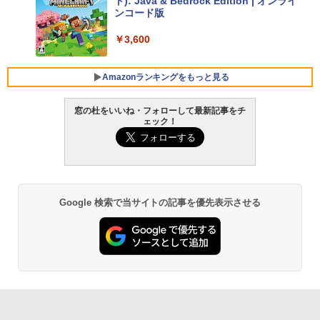
ト): Java & Bedrock Edition | オンライ
ンコード版
FMV ノートパソコン WE1-K3 (MS 365 P
￥3,600
ersonal/Copilotキー搭載/Win 11/15.6型/
Core i5/16GB/SSD 512GB/ホワイト) FM
VWK3E15W_AZ
Amazonランキングをもっと見る
￥139,880
窓の杜をいいね・フォローして最新記事をチ
ェック！
生成AIパスポート公式テキスト 第４版
Amazon Kindle Paperwhite (16GB) 7イ
ンチディスプレイ、色調調節ライト、12
週間持続バッテリー、広告なし、ブラッ
￥1,766
ク
￥22,980
Google 検索で当サイトの記事を優先表示させる
AIイラスト表現辞典: 思い通りの絵を引き
出す プロンプトの言葉 AI画像生成シリー
Amazon Kindle - 目に優しい、かさばら
ズ (はぴーイラストLabo)
ない、大きな画面で読みやすい、6週間持
続バッテリー、6インチディスプレイ電子
書籍リーダー、ブラック、16GB、広告な
￥480
し
￥16,980
ClaudeCode いちばんやさしい 教科書: