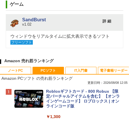
ゲーム
SandBurst
詳 細
v1.02
ウィンドウをリアルタイムに拡大表示できるソフト
フリーソフト
Amazon 売れ筋ランキング
ノートPC
PCソフト
IT入門書
電子書籍リーダー
Amazon PCソフト の売れ筋ランキング
更新日時：2026/08/08 12:05
Apple 2026 MacBook Neo A18 Proチッ
Robloxギフトカード - 800 Robux 【限
プ搭載13インチノートブック：AIとAppl
定バーチャルアイテムを含む】 【オンラ
e Intelligenceのために設計、Liquid Ret
インゲームコード】 ロブロックス | オン
inaディスプレイ、8GBユニファイドメモ
ラインコード版
リ、256GB SSDストレージ、1080p Fac
eTime HDカメラ - インディゴ
￥1,300
￥119,800