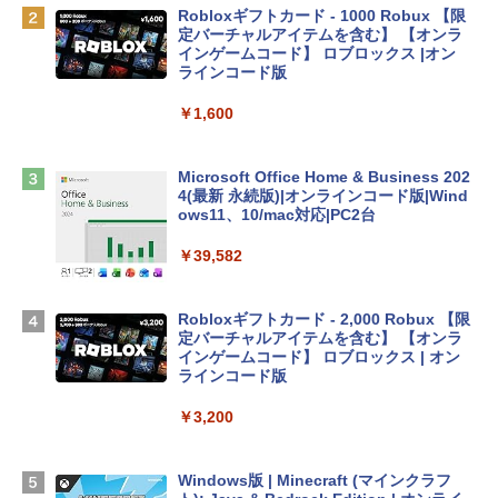
Robloxギフトカード - 1000 Robux 【限
定バーチャルアイテムを含む】 【オンラ
tomtoc 360°保護 15.6 16インチ パソコ
インゲームコード】 ロブロックス |オン
ンケース Dell NEC Lavie ASUS HP dyna
ラインコード版
book Lenovo対応
￥1,600
￥2,952
Microsoft Office Home & Business 202
Apple 2026 MacBook Air M5チップ搭載
4(最新 永続版)|オンラインコード版|Wind
13インチノートブック：AIとApple Intell
ows11、10/mac対応|PC2台
igence、13.6インチLiquid Retinaディ
スプレイ、16GBユニファイドメモリ、1
￥39,582
TB SSDストレージ、12MPセンターフレ
ームカメラ、日本語キーボード、Touch I
D - シルバー
Robloxギフトカード - 2,000 Robux 【限
定バーチャルアイテムを含む】 【オンラ
￥261,414
インゲームコード】 ロブロックス | オン
ラインコード版
【Amazon.co.jp限定】 HP ノートパソコ
￥3,200
ン 15-fd 15.6インチ 16GBメモリ 512GB
SSD インテル Core 5
Windows版 | Minecraft (マインクラフ
￥129,800