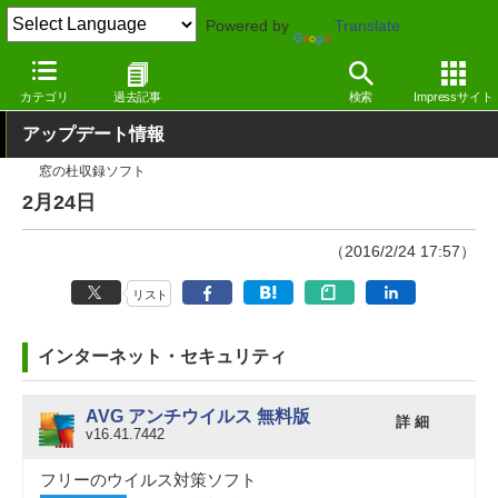
Powered by
Translate
窓の杜
その他の話題
トピック
アップデート
カテゴリ
過去記事
検索
Impressサイト
アップデート情報
窓の杜収録ソフト
2月24日
（2016/2/24 17:57）
リスト
インターネット・セキュリティ
AVG アンチウイルス 無料版
詳 細
v16.41.7442
フリーのウイルス対策ソフト