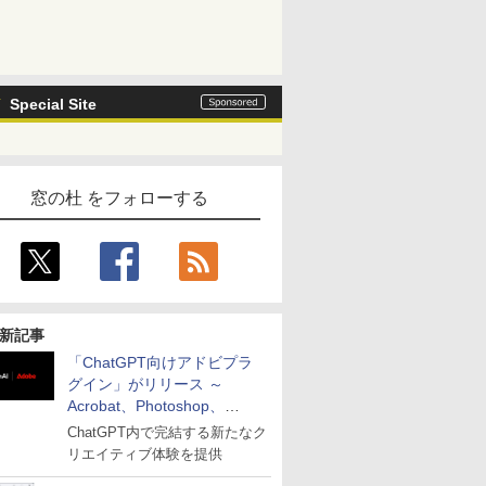
Special Site
窓の杜 をフォローする
新記事
「ChatGPT向けアドビプラ
グイン」がリリース ～
Acrobat、Photoshop、
Premiereなどの機能を1つの
ChatGPT内で完結する新たなク
プラグインに統合
リエイティブ体験を提供