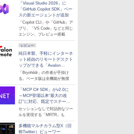
「Visual Studio 2026」に
「GitHub Copilot SDK」ベー
スの新エージェントが追加
「Copilot CLI」や「GitHub」ア
プリ、「VS Code」などと同じ
エンジン、プレビュー搭載
レビュー
純日本製、手軽にインターネ
ット経由のリモートデスクト
ップができる「Avalon
remote」
「Brynhildr」の作者が手掛け
る。ベータ版は全機能が無償
「MCP C# SDK」がv2.0に
～MCP登場以来“最大の改
訂”に対応、既定でステート
レスへ
セッションなしで対話的なツー
ルを実現する「MRTR」も
多機能マルチカラム型X（旧
称Twitter）ビューワー