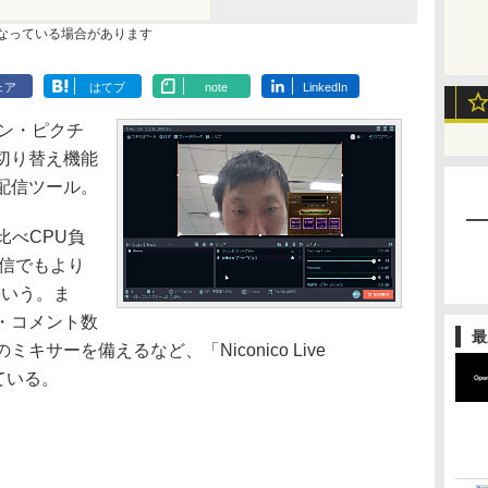
なっている場合があります
ェア
はてブ
note
LinkedIn
イン・ピクチ
切り替え機能
配信ツール。
」に比べCPU負
配信でもより
という。ま
・コメント数
最
サーを備えるなど、「Niconico Live
ている。