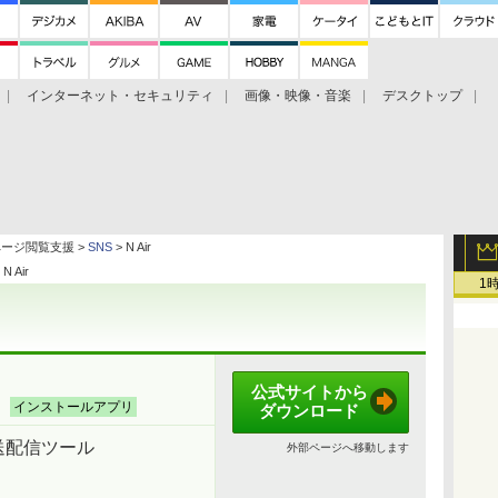
インターネット・セキュリティ
画像・映像・音楽
デスクトップ
グ
ホーム
ゲーム
ヘルプ
ページ閲覧支援 >
SNS
> N Air
 N Air
1
公式サイトから
）
インストールアプリ
ダウンロード
送配信ツール
外部ページへ移動します