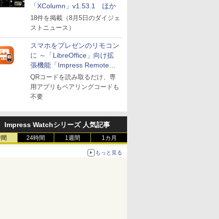
「XColumn」v1.53.1 ほか
18件を掲載（8月5日のダイジェ
ストニュース）
スマホをプレゼンのリモコン
に ～「LibreOffice」向け拡
張機能「Impress Remote」
が公開
QRコードを読み取るだけ、専
用アプリもペアリングコードも
不要
Impress Watchシリーズ 人気記事
時間
24時間
1週間
1カ月
もっと見る