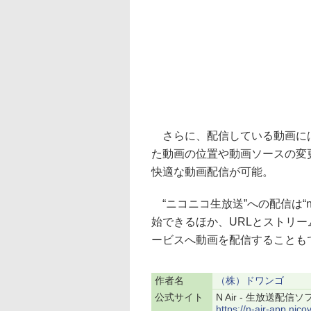
さらに、配信している動画には
た動画の位置や動画ソースの変
快適な動画配信が可能。
“ニコニコ生放送”への配信は“ni
始できるほか、URLとストリー
ービスへ動画を配信することも
作者名
（株）ドワンゴ
公式サイト
N Air - 生放送配信
https://n-air-app.nicov