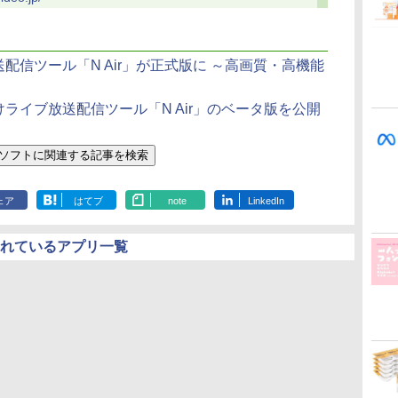
配信ツール「N Air」が正式版に ～高画質・高機能
けライブ放送配信ツール「N Air」のベータ版を公開
ェア
はてブ
note
LinkedIn
されているアプリ一覧