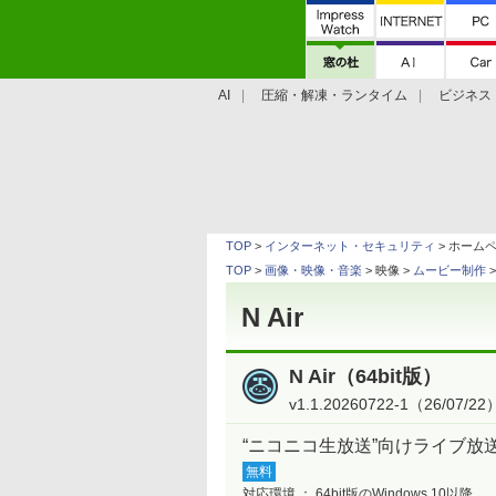
AI
圧縮・解凍・ランタイム
ビジネス
システム・ファイル
学習・プログラミン
TOP
>
インターネット・セキュリティ
> ホーム
TOP
>
画像・映像・音楽
> 映像 >
ムービー制作
>
N Air
N Air（64bit版）
v1.1.20260722-1（26/07/22
“ニコニコ生放送”向けライブ放
無料
対応環境 ：
64bit版のWindows 10以降