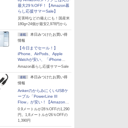
最大29％OFF！【Amazon暮
らし応援サマーSale】
災害時などの備えにも！国産米
180g×24個が最安2,978円から
本日みつけたお買い得
連載
情報
【今日までセール！】
iPhone、AirPods、Apple
Watchが安い、「iPhone
Air」256GB版が139,800円な
Amazon暮らし応援サマーSale
ど
本日みつけたお買い得
連載
情報
AnkerのからみにくいUSBケ
ーブル「PowerLine III
Flow」が安い！【Amazon暮
らし応援サマーSale】
0.9メートルが28％OFFの1,290
円。1,8メートルが26％OFFの
1,390円