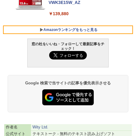
VWK3E15W_AZ
￥139,880
Amazonランキングをもっと見る
窓の杜をいいね・フォローして最新記事をチ
ェック！
Robloxギフトカード - 800 Robux 【限
生成AIパスポート公式テキスト 第４版
Amazon Kindle Paperwhite (16GB) 7イ
定バーチャルアイテムを含む】 【オンラ
ンチディスプレイ、色調調節ライト、12
インゲームコード】 ロブロックス | オン
週間持続バッテリー、広告なし、ブラッ
￥1,766
ラインコード版
ク
￥1,300
￥22,980
Google 検索で当サイトの記事を優先表示させる
AIイラスト表現辞典: 思い通りの絵を引き
出す プロンプトの言葉 AI画像生成シリー
Microsoft Office Home & Business 202
Amazon Kindle - 目に優しい、かさばら
ズ (はぴーイラストLabo)
4(最新 永続版)|オンラインコード版|Wind
ない、大きな画面で読みやすい、6週間持
ows11、10/mac対応|PC2台
続バッテリー、6インチディスプレイ電子
書籍リーダー、ブラック、16GB、広告な
￥480
し
￥39,582
作者名
Wity Ltd.
￥16,980
ClaudeCode いちばんやさしい 教科書:
公式サイト
テキストーク - 無料のテキスト読み上げソフト