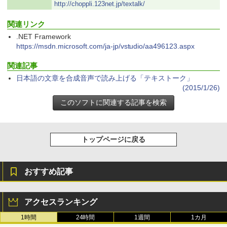
非エンジニア 初心者 素人 でも安心 使い
Robloxギフトカード - 2,000 Robux 【限
http://choppli.123net.jp/textalk/
方 マニュアル AI副業にもコンテンツ作成
定バーチャルアイテムを含む】 【オンラ
にもKindle出版にも！ 非エンジニアのた
インゲームコード】 ロブロックス | オン
Kindle Paperwhite シグニチャーエディ
関連リンク
めのAIコーディング入門シリーズ
ラインコード版
ション (32GB) 7インチディスプレイ、明
.NET Framework
るさ自動調整、色調調節ライト、12週間
持続バッテリー、広告なし、メタリック
￥99
https://msdn.microsoft.com/ja-jp/vstudio/aa496123.aspx
￥3,200
ブラック
関連記事
￥27,980
1冊ですべて身につくHTML & CSSとWe
Robloxギフトカード - 1000 Robux 【限
日本語の文章を合成音声で読み上げる「テキストーク」
bデザイン入門講座［第2版］
定バーチャルアイテムを含む】 【オンラ
(2015/1/26)
インゲームコード】 ロブロックス |オン
ラインコード版
Amazon Kindle Colorsoft | 16GBストレ
￥1,292
ージ、防水、7インチカラーディスプレ
イ、色調調節ライト、最大8週間持続バッ
￥1,600
テリー、広告無し、ブラック (2025年発
売)
FM TOWNS ハイパー・カタログ: 本体ハ
トップページに戻る
ードウェア・市販ソフトウェアのパーフ
Windows版 | Minecraft (マインクラフ
￥31,980
ェクトリストと最新エミュレータ紹介
ト): Java & Bedrock Edition | オンライ
ンコード版
おすすめ記事
￥1,600
New Amazon Kindle Scribe Colorsoft |
￥3,600
11インチカラーディスプレイ、64GBスト
レージ、ノート機能搭載、明るさ自動調
アクセスランキング
整、色調調節ライト、プレミアムペン付
1時間
24時間
1週間
1カ月
き、グラファイト