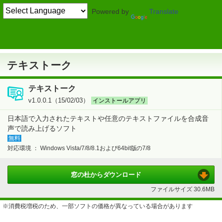
Powered by
Translate
TOP
画像・映像・音楽
> 音楽
音声合成
テキストーク
テキストーク
テキストーク
v1.0.0.1（15/02/03）
インストールアプリ
日本語で入力されたテキストや任意のテキストファイルを合成音
声で読み上げるソフト
無料
対応環境 ：
Windows Vista/7/8/8.1および64bit版の7/8
窓の杜から
ダウンロード
ファイルサイズ
30.6MB
※消費税増税のため、一部ソフトの価格が異なっている場合があります