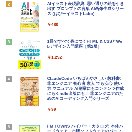
AIイラスト表現辞典: 思い通りの絵を引き
￥137,800
出す プロンプトの言葉 AI画像生成シリー
Robloxギフトカード - 1000 Robux 【限
ズ (はぴーイラストLabo)
定バーチャルアイテムを含む】 【オンラ
インゲームコード】 ロブロックス |オン
tomtoc 360°保護 15.6 16インチ パソコ
ラインコード版
￥480
ンケース Dell NEC Lavie ASUS HP dyna
book Lenovo対応
￥1,600
1冊ですべて身につくHTML & CSSとWe
￥2,952
bデザイン入門講座［第2版］
Microsoft Office Home & Business 202
4(最新 永続版)|オンラインコード版|Wind
￥1,292
Apple 2026 MacBook Air M5チップ搭載
ows11、10/mac対応|PC2台
13インチノートブック：AIとApple Intell
igence、13.6インチLiquid Retinaディ
￥39,582
スプレイ、16GBユニファイドメモリ、51
ClaudeCode いちばんやさしい 教科書:
2GB SSDストレージ、12MPセンターフ
非エンジニア 初心者 素人 でも安心 使い
レームカメラ、日本語キーボード、Touc
方 マニュアル AI副業にもコンテンツ作成
Robloxギフトカード - 2,000 Robux 【限
h ID - ミッドナイト
にもKindle出版にも！ 非エンジニアのた
定バーチャルアイテムを含む】 【オンラ
めのAIコーディング入門シリーズ
インゲームコード】 ロブロックス | オン
￥224,800
ラインコード版
￥99
￥3,200
【Amazon.co.jp限定】 HP ノートパソコ
ン 15-fd 15.6インチ 16GBメモリ 512GB
FM TOWNS ハイパー・カタログ: 本体ハ
SSD インテル Core 5
ードウェア・市販ソフトウェアのパーフ