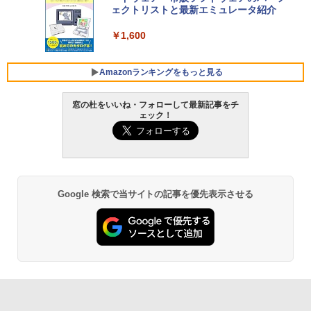
Windows版 | Minecraft (マインクラフ
ェクトリストと最新エミュレータ紹介
ト): Java & Bedrock Edition | オンライ
￥129,800
ンコード版
￥1,600
￥3,600
FMV ノートパソコン WE1-K3 (MS 365 P
ersonal/Copilotキー搭載/Win 11/15.6型/
Amazonランキングをもっと見る
Core i5/16GB/SSD 512GB/ホワイト) FM
VWK3E15W_AZ
窓の杜をいいね・フォローして最新記事をチ
ェック！
￥139,880
Amazon Kindle - 目に優しい、かさばら
ない、大きな画面で読みやすい、6週間持
続バッテリー、6インチディスプレイ電子
書籍リーダー、マッチャ、16GB、広告な
し
Google 検索で当サイトの記事を優先表示させる
￥16,980
Kindle Paperwhite シグニチャーエディ
ション (32GB) 7インチディスプレイ、明
るさ自動調整、色調調節ライト、12週間
持続バッテリー、広告なし、メタリック
ブラック