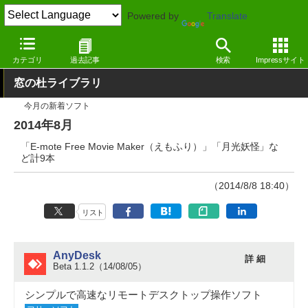
Powered by
Translate
窓の杜
その他の話題
トピック
アップデート
カテゴリ
過去記事
検索
Impressサイト
窓の杜ライブラリ
今月の新着ソフト
2014年8月
「E-mote Free Movie Maker（えもふり）」「月光妖怪」な
ど計9本
（2014/8/8 18:40）
リスト
AnyDesk
詳 細
Beta 1.1.2（14/08/05）
シンプルで高速なリモートデスクトップ操作ソフト