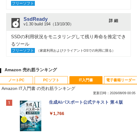
フリーソフト
SsdReady
詳 細
v1.30 build 194（13/10/30）
SSDの利用状況をモニタリングして残り寿命を推定でき
るツール
フリーソフト
（家庭利用およびクライアントOSでの利用に限る）
Amazon 売れ筋ランキング
ノートPC
PCソフト
IT入門書
電子書籍リーダー
Amazon IT入門書 の売れ筋ランキング
更新日時：2026/08/09 00:05
Apple 2026 MacBook Neo A18 Proチッ
Robloxギフトカード - 800 Robux 【限
生成AIパスポート公式テキスト 第４版
プ搭載13インチノートブック：AIとAppl
定バーチャルアイテムを含む】 【オンラ
e Intelligenceのために設計、Liquid Ret
インゲームコード】 ロブロックス | オン
￥1,766
inaディスプレイ、8GBユニファイドメモ
ラインコード版
リ、512GB SSDストレージ、1080p Fac
eTime HDカメラ、Touch ID - インディ
￥1,300
ゴ