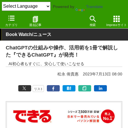
Powered by
Translate
窓の杜
電子書籍・本
ビジネス
Kindle
カテゴリ
過去記事
検索
Impressサイト
Book Watch/ニュース
ChatGPTの仕組みや操作、活用術を1冊で解説し
た『できるChatGPT』が発売！
AI初心者もすぐに、安心して使いこなせる
松永 侑貴惠
2023年7月13日 08:00
リスト