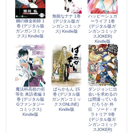
無能なナナ 1巻
ハッピーシュガ
鋼の錬金術師 1
(デジタル版ガ
ーライフ 1巻
巻 (デジタル版
ンガンコミック
(デジタル版ガ
ガンガンコミッ
ス) Kindle版
ンガンコミック
クス) Kindle版
スJOKER)
Kindle版
魔法科高校の劣
ばらかもん 15
ダンジョンに出
等生 来訪者編 3
巻 (デジタル版
会いを求めるの
巻 (デジタル版
ガンガンコミッ
は間違っている
Gファンタジー
クスONLINE)
だろうか 外
コミックス)
Kindle版
伝 ソード・オ
Kindle版
ラトリア 9巻
(デジタル版ガ
ンガンコミック
スJOKER)