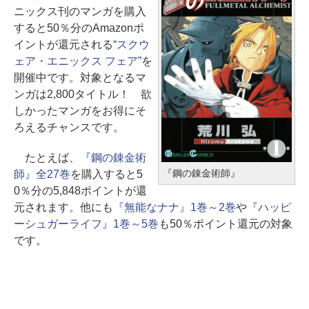
ニックス刊のマンガを購入
すると50％分のAmazonポ
イントが還元される
“スクウ
ェア・エニックス フェア”
を
開催中です。対象となるマ
ンガは2,800タイトル！ 欲
しかったマンガをお得にそ
ろえるチャンスです。
たとえば、
『鋼の錬金術
『鋼の錬金術師』
師』全27巻
を購入すると5
0％分の5,848ポイントが還
元されます。他にも
『無能なナナ』1巻～2巻
や
『ハッピ
ーシュガーライフ』1巻～5巻
も50％ポイント還元の対象
です。