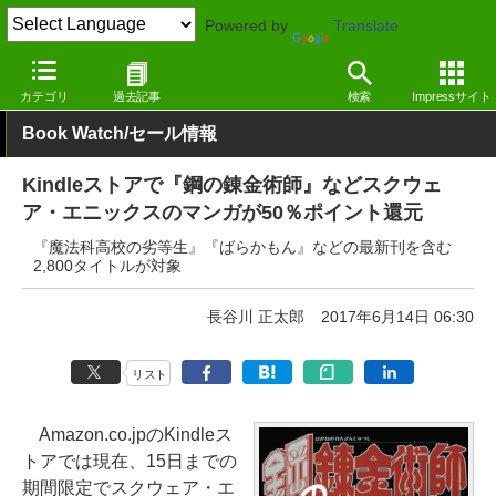
Powered by
Translate
窓の杜
電子書籍・本
漫画
Kindle
カテゴリ
過去記事
検索
Impressサイト
Book Watch/セール情報
Kindleストアで『鋼の錬金術師』などスクウェ
ア・エニックスのマンガが50％ポイント還元
『魔法科高校の劣等生』『ばらかもん』などの最新刊を含む
2,800タイトルが対象
長谷川 正太郎
2017年6月14日 06:30
リスト
Amazon.co.jpのKindleス
トアでは現在、15日までの
期間限定でスクウェア・エ