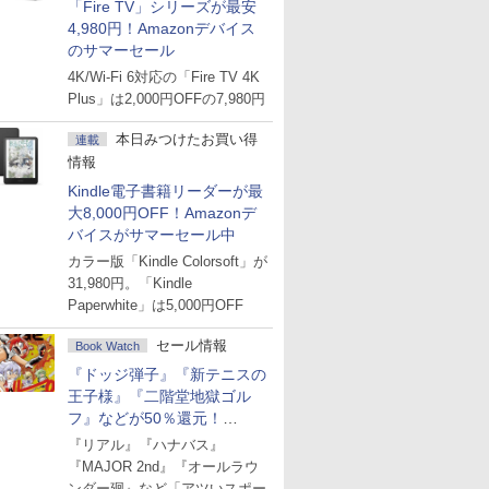
「Fire TV」シリーズが最安
4,980円！Amazonデバイス
のサマーセール
4K/Wi-Fi 6対応の「Fire TV 4K
Plus」は2,000円OFFの7,980円
本日みつけたお買い得
連載
情報
Kindle電子書籍リーダーが最
大8,000円OFF！Amazonデ
バイスがサマーセール中
カラー版「Kindle Colorsoft」が
31,980円。「Kindle
Paperwhite」は5,000円OFF
セール情報
Book Watch
『ドッジ弾子』『新テニスの
王子様』『二階堂地獄ゴル
フ』などが50％還元！
Amazonマンガ週末セール
『リアル』『ハナバス』
『MAJOR 2nd』『オールラウ
ンダー廻』など「アツいスポー