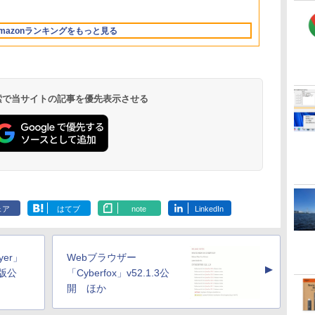
イ
13.6インチLiquid
ロブロックス | オン
もコンテンツ作成に
ル Core 5
10/mac対応|PC2台
Labo)
512GB/ホワイト)
レータ紹介
Retinaディスプレ
ラインコード版
もKindle出版にも！
FMVWK3E15W_AZ
mazonランキングをもっと見る
イ、16GBユニファイ
非エンジニアのため
ドメモリ、1TB SSD
のAIコーディング入
ストレージ、12MPセ
門シリーズ
ンターフレームカメ
ラ、日本語キーボー
ド、Touch ID - ミッ
 検索で当サイトの記事を優先表示させる
ドナイト
Amazon Kindle
Amazon Kindle
New Amazon Kindle
Paperwhite (16GB)
Colorsoft | 16GBス
Scribe Colorsoft | 11
7インチディスプレ
トレージ、防水、7イ
インチカラーディスプ
ェア
はてブ
note
LinkedIn
イ、色調調節ライ
ンチカラーディスプ
レイ、64GBストレー
￥22,980
￥31,980
￥115,980
ト、12週間持続バッ
レイ、色調調節ライ
ジ、ノート機能搭載、
テリー、広告なし、
ト、最大8週間持続バ
明るさ自動調整、色調
ブラック
ッテリー、広告無
調節ライト、プレミア
ayer」
Webブラウザー
し、ブラック (2025
ムペン付き、グラファ
▲
年発売)
イト
タ版公
「Cyberfox」v52.1.3公
開 ほか