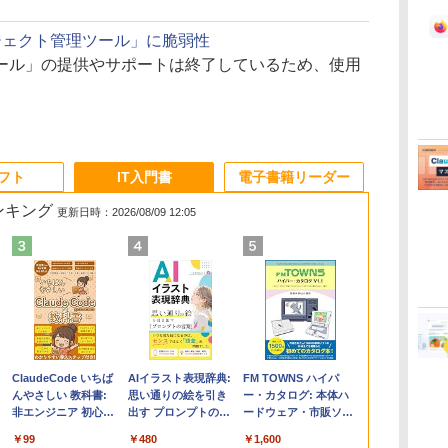
ジェクト管理ツール」に脆弱性
ール」の提供やサポートは終了しているため、使用
ソフト
IT入門書
電子書籍リーダー
ランキング
更新日時：2026/08/09 12:05
く
Apple 2026
Robloxギフトカード
ClaudeCode いちば
【Amazon.co.jp限
Microsoft Office
AIイラスト表現辞典:
FMV ノートパソコン
Windows版 |
FM TOWNS ハイパ
コ
定
MacBook Air M5チ
- 2,000 Robux 【限
んやさしい 教科書:
定】 HP ノートパソ
Home & Business
思い通りの絵を引き
WE1-K3 (MS 365
Minecraft (マインクラ
ー・カタログ: 本体ハ
ップ搭載13インチノ
定バーチャルアイテ
非エンジニア 初心者
コン 15-fd 15.6イン
2024(最新 永続版)|オ
出す プロンプトの言
Personal/Copilotキー
フト): Java & Bedrock
ードウェア・市販ソフ
ートブック：AIと
ムを含む】 【オンラ
素人 でも安心 使い方
チ 16GBメモリ
ンラインコード
葉 AI画像生成シリー
搭載/Win 11/15.6
Edition | オンラインコ
トウェアのパーフェク
￥278,800
￥3,200
￥99
￥129,800
￥39,582
￥480
￥139,880
￥3,600
￥1,600
Apple Intelligence、
インゲームコード】
マニュアル AI副業に
512GB SSD インテ
版|Windows11、
ズ (はぴーイラスト
型/Core i5/16GB/SSD
ード版
トリストと最新エミュ