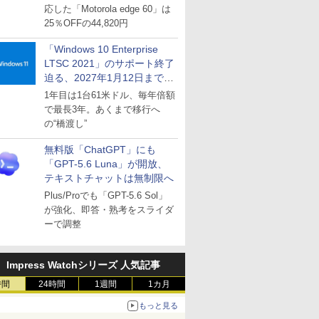
応した「Motorola edge 60」は
25％OFFの44,820円
「Windows 10 Enterprise
LTSC 2021」のサポート終了
迫る、2027年1月12日まで
～ESUは9月1日から販売
1年目は1台61米ドル、毎年倍額
で最長3年。あくまで移行へ
の“橋渡し”
無料版「ChatGPT」にも
「GPT-5.6 Luna」が開放、
テキストチャットは無制限へ
Plus/Proでも「GPT-5.6 Sol」
が強化、即答・熟考をスライダ
ーで調整
Impress Watchシリーズ 人気記事
時間
24時間
1週間
1カ月
もっと見る