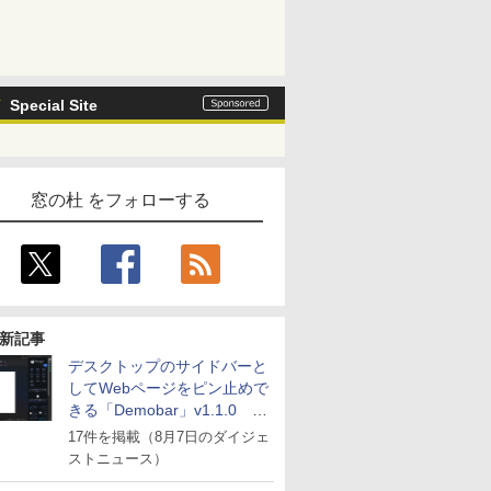
Special Site
窓の杜 をフォローする
新記事
デスクトップのサイドバーと
してWebページをピン止めで
きる「Demobar」v1.1.0 ほ
か
17件を掲載（8月7日のダイジェ
ストニュース）