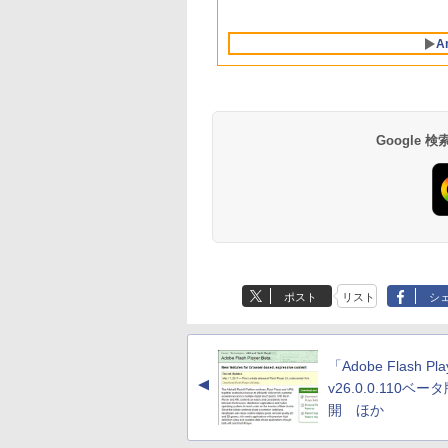
Intelligenceのために
ブロックス | オンラ
対応
ブロックス |オンラ
設計、Liquid Retina
インコード版
ンコード版
A
ディスプレイ、8GB
ユニファイドメモ
リ、256GB SSDスト
レージ、1080p
FaceTime HDカメラ
- インディゴ
Google
Amazon Kindle - 目
Kindle Paperwhite
に優しい、かさばら
シグニチャーエディ
ない、大きな画面で
ション (32GB) 7イン
ポスト
リスト
シ
読みやすい、6週間持
チディスプレイ、明
￥16,980
￥27,980
続バッテリー、6イン
るさ自動調整、色調
チディスプレイ電子
調節ライト、12週間
書籍リーダー、マッ
持続バッテリー、広
「Adobe Flash Pl
チャ、16GB、広告な
告なし、メタリック
▲
し
ブラック
v26.0.0.110ベー
開 ほか