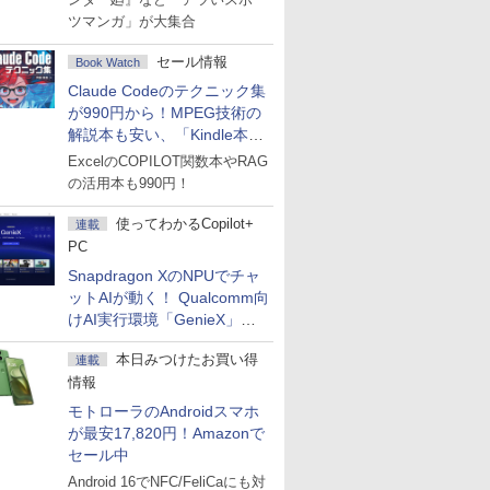
ツマンガ」が大集合
セール情報
Book Watch
Claude Codeのテクニック集
が990円から！MPEG技術の
解説本も安い、「Kindle本サ
マーセール」第2弾開始！
ExcelのCOPILOT関数本やRAG
の活用本も990円！
使ってわかるCopilot+
連載
PC
Snapdragon XのNPUでチャ
ットAIが動く！ Qualcomm向
けAI実行環境「GenieX」を
試してみた
本日みつけたお買い得
連載
情報
モトローラのAndroidスマホ
が最安17,820円！Amazonで
セール中
Android 16でNFC/FeliCaにも対