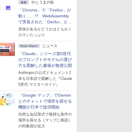
やじうまの杜
連載
「Chrome」で「Firefox」が
動く……!? WebAssembly
で実装された「Gecko」エン
ジン
意味があるかどうかはともかく
ロマンたっぷり
ニュース
Book Watch
「Claude」シリーズ第5世代
のプロンプトやモデルの選び
方を図解した書籍が無償公開
Anthropicの公式ドキュメント2
本を日本語で図解した『Claude
5世代 マスターガイド』
「Google マップ」でGemini
とのチャットで場所を探せる
機能が日本で提供開始
自然な会話形式で複雑な条件の
場所を探せる［マップに相談］
の対象国が拡大