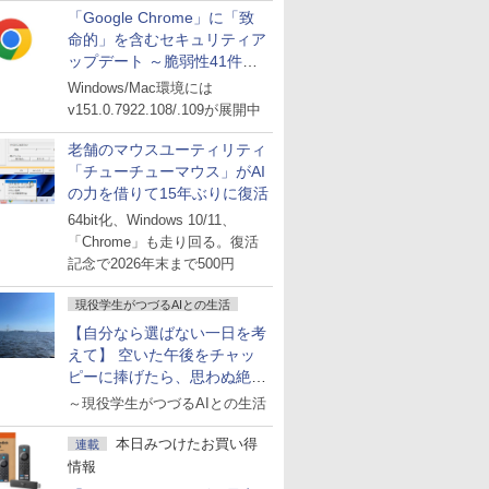
「Google Chrome」に「致
命的」を含むセキュリティア
ップデート ～脆弱性41件に
対処
Windows/Mac環境には
v151.0.7922.108/.109が展開中
老舗のマウスユーティリティ
「チューチューマウス」がAI
の力を借りて15年ぶりに復活
64bit化、Windows 10/11、
「Chrome」も走り回る。復活
記念で2026年末まで500円
現役学生がつづるAIとの生活
【自分なら選ばない一日を考
えて】 空いた午後をチャッ
ピーに捧げたら、思わぬ絶景
に出会った話
～現役学生がつづるAIとの生活
本日みつけたお買い得
連載
情報