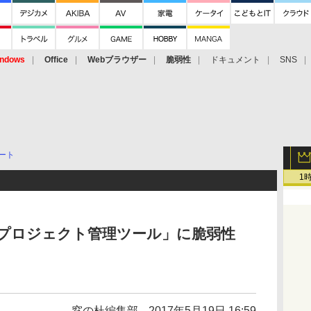
ndows
Office
Webブラウザー
脆弱性
ドキュメント
SNS
ート
1
量的プロジェクト管理ツール」に脆弱性
窓の杜編集部
2017年5月19日 16:59