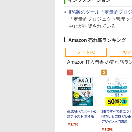
インフォメーション
IPA製のツール「定量的プロ
「定量的プロジェクト管理ツ
中止が推奨されている
Amazon 売れ筋ランキング
ノートPC
PC
Amazon IT入門書 の売れ筋
Apple 2026
Robloxギフトカード
生成AIパスポート公
tomtoc 360°保護
Robloxギフトカード
1冊ですべて身につ
MacBook Neo A18
- 800 Robux 【限定
式テキスト 第４版
15.6 16インチ パソ
- 1000 Robux 【限
HTML & CSSとWeb
Proチップ搭載13イ
バーチャルアイテム
ンケース Dell NEC
バーチャルアイテム
デザイン入門講座
￥1,766
ンチノートブック：
を含む】 【オンライ
Lavie ASUS HP
を含む】 【オンライ
［第2版］
￥119,800
￥1,300
￥2,952
￥1,600
￥1,292
AIとApple
ンゲームコード】 ロ
dynabook Lenovo
ンゲームコード】 ロ