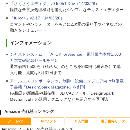
「さくさくエディタ」v0.5.051.Dev（14/03/28）
軽快な全置換処理機能を備えたシンプルなテキストエディター
「fulico+」v2.17（14/03/26）
コマンドやパラメーターをもとに2次元の振り子やバネなどの
動きをシミュレート
インフォメーション
ジャストシステム、「ATOK for Android」累計販売本数1,500
万本突破記念セールを開始
通常価格1,500円（税込み）のところを980円（税込み）で購
入可能。期間は3月31日まで
アールエスコンポーネンツ、制御・設備エンジニア向け無償電
子書籍『DesignSpark Magazine』を創刊
FA機器の新商品や新技術、3D CADツール「DesignSpark
Mechanical」の活用テクニックなどを紹介する季刊誌
Amazon 売れ筋ランキング
ノートPC
PCソフト
IT入門書
電子書籍リーダー
Amazon ノートPC の売れ筋ランキング