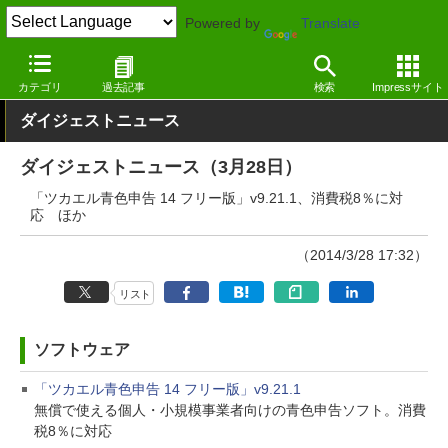
Powered by
Translate
窓の杜
その他の話題
トピック
アップデート
カテゴリ
過去記事
検索
Impressサイト
ダイジェストニュース
ダイジェストニュース（3月28日）
「ツカエル青色申告 14 フリー版」v9.21.1、消費税8％に対
応 ほか
（2014/3/28 17:32）
リスト
ソフトウェア
「ツカエル青色申告 14 フリー版」v9.21.1
無償で使える個人・小規模事業者向けの青色申告ソフト。消費
税8％に対応