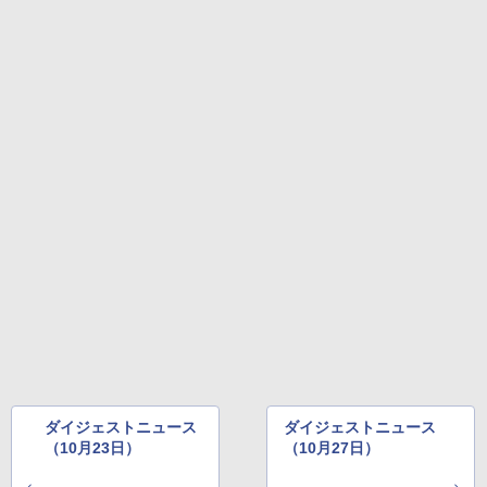
￥32,980
1冊ですべて身につくHTML & CSSとWe
bデザイン入門講座［第2版］
Amazon Kindle Colorsoft | 16GBストレ
￥2,326
ージ、防水、7インチカラーディスプレ
イ、色調調節ライト、最大8週間持続バッ
テリー、広告無し、ブラック (2025年発
売)
FM TOWNS ハイパー・カタログ: 本体ハ
ードウェア・市販ソフトウェアのパーフ
￥39,980
ェクトリストと最新エミュレータ紹介
￥1,600
New Amazon Kindle Scribe Colorsoft |
11インチカラーディスプレイ、64GBスト
レージ、ノート機能搭載、明るさ自動調
整、色調調節ライト、プレミアムペン付
き、グラファイト
￥115,980
ダイジェストニュース
ダイジェストニュース
（10月23日）
（10月27日）