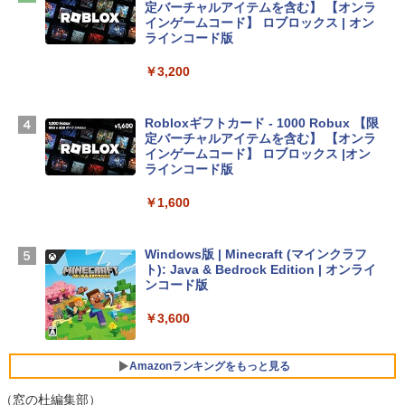
定バーチャルアイテムを含む】 【オンラ
インゲームコード】 ロブロックス | オン
Apple 2026 MacBook Air M5チップ搭載
ラインコード版
13インチノートブック：AIとApple Intell
igence、13.6インチLiquid Retinaディ
￥3,200
スプレイ、24GBユニファイドメモリ、1
TB SSD、12MPセンターフレームカメ
ラ、Touch ID - ミッドナイト + 3年延長
Robloxギフトカード - 1000 Robux 【限
AppleCare+ for 13インチMacBook Air
定バーチャルアイテムを含む】 【オンラ
(M5)|ダウンロード版
インゲームコード】 ロブロックス |オン
ラインコード版
￥347,600
￥1,600
【Amazon.co.jp限定】 HP ノートパソコ
ン 15-fd 15.6インチ 16GBメモリ 512GB
Windows版 | Minecraft (マインクラフ
SSD インテル Core 5
ト): Java & Bedrock Edition | オンライ
ンコード版
￥129,800
￥3,600
FMV ノートパソコン WE1-K3 (MS 365 P
ersonal/Copilotキー搭載/Win 11/15.6型/
Amazonランキングをもっと見る
Core i5/16GB/SSD 512GB/ホワイト) FM
VWK3E15W_AZ
（窓の杜編集部）