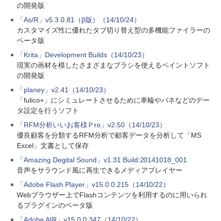
の開発版
「As/R」v5.3.0.81（β版）（14/10/24）
カスタマイズ性に優れたタブ切り替え型の多機能ファイラーの
ベータ版
「Krita」Development Builds（14/10/23）
現実の画材を模したさまざまなブラシを使えるペイントソフト
の開発版
「planey」v2.41（14/10/23）
「fulico+」にシミュレートさせるために車輪やバネなどのデー
タ設定を行うソフト
「RFM分析いいお客様Ｐro」v2.50（14/10/23）
優良顧客を分類するRFM分析で顧客データを分析して「MS
Excel」文書として保存
「Amazing Degital Sound」v1.31 Build:20141018_001
音声をサラウンド風に再生できるメディアプレイヤー
「Adobe Flash Player」v15.0.0.215（14/10/22）
Webブラウザー上でFlashコンテンツを利用するのに用いられ
るプラグインのベータ版
「Adobe AIR」v15.0.0.347（14/10/22）