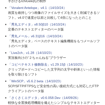
手がけるIchiGeki氏の制作
「Voralent Antelope」v4.1（14/10/24）
画質を維持しつつ画像のファイルサイズを大きく削減できるソ
フト。v4.0で速度が以前と比較して4倍になったとのこと
「秀丸エディタ」v8.50β10（14/10/24）
定番のテキストエディターのベータ版
「秀丸メール」v6.31β16（14/10/24）
「秀丸エディタ」ベースのテキスト編集機能をもつメールソフ
トのベータ版
「Live2ch」v1.28（14/10/23）
実況板向けの“２ちゃんねる”ブラウザー
「コピペテキスト修飾除去」v1.29.15β（14/10/23）
クリップボードへコピーした文字列の太字や斜体といった情報
を取り除けるソフト
「WinSCP」v5.6.2 beta（14/10/23）
SCP/SFTP/FTPSなど安全性の高い接続方式にも対応したFTP
クライアントのベータ版
「さくさくエディタ」v0.6.058.Dev（14/09/26）
軽快な全置換処理機能を備えたシンプルなテキストエディター