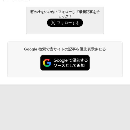
￥123,400
生成AIパスポート公式テキスト 第４版
Amazon Kindle Paperwhite (16GB) 7イ
窓の杜をいいね・フォローして最新記事をチ
ンチディスプレイ、色調調節ライト、12
ェック！
週間持続バッテリー、広告なし、ブラッ
￥1,766
ク
￥27,980
AIイラスト表現辞典: 思い通りの絵を引き
Google 検索で当サイトの記事を優先表示させる
出す プロンプトの言葉 AI画像生成シリー
Amazon Kindle - 目に優しい、かさばら
ズ (はぴーイラストLabo)
ない、大きな画面で読みやすい、6週間持
続バッテリー、6インチディスプレイ電子
書籍リーダー、ブラック、16GB、広告な
￥480
し
￥19,980
ClaudeCode いちばんやさしい 教科書:
非エンジニア 初心者 素人 でも安心 使い
方 マニュアル AI副業にもコンテンツ作成
にもKindle出版にも！ 非エンジニアのた
Kindle Paperwhite シグニチャーエディ
めのAIコーディング入門シリーズ
ション (32GB) 7インチディスプレイ、明
るさ自動調整、色調調節ライト、12週間
持続バッテリー、広告なし、メタリック
￥99
ブラック