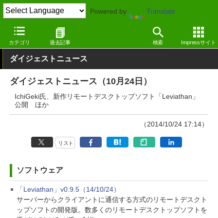
Powered by
Translate
窓の杜
その他の話題
トピック
アップデート
カテゴリ
過去記事
検索
Impressサイト
ダイジェストニュース
ダイジェストニュース（10月24日）
IchiGeki氏、新作リモートデスクトップソフト「Leviathan」
公開 ほか
（2014/10/24 17:14）
リスト
ソフトウェア
「Leviathan」v0.9.5（14/10/24）
サーバーからクライアントに通信する方式のリモートデスクト
ップソフトの開発版。数多くのリモートデスクトップソフトを