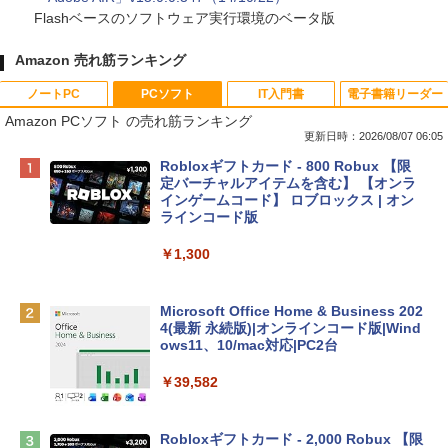
Flashベースのソフトウェア実行環境のベータ版
Amazon 売れ筋ランキング
ノートPC
PCソフト
IT入門書
電子書籍リーダー
Amazon PCソフト の売れ筋ランキング
更新日時：2026/08/07 06:05
Apple 2026 MacBook Neo A18 Proチッ
Robloxギフトカード - 800 Robux 【限
プ搭載13インチノートブック：AIとAppl
定バーチャルアイテムを含む】 【オンラ
e Intelligence、Liquid Retinaディスプ
インゲームコード】 ロブロックス | オン
レイ、8GBメモリ、512GB SSD、1080p
ラインコード版
FaceTime HDカメラ、Touch ID - インデ
ィゴ + 3年延長 AppleCare+ for 13インチ
￥1,300
MacBook Neo(A18 Pro)|ダウンロード版
￥162,598
Microsoft Office Home & Business 202
4(最新 永続版)|オンラインコード版|Wind
ows11、10/mac対応|PC2台
tomtoc 360°保護 15.6 16インチ パソコ
ンケース Dell NEC Lavie ASUS HP dyna
￥39,582
book Lenovo対応
￥2,952
Robloxギフトカード - 2,000 Robux 【限