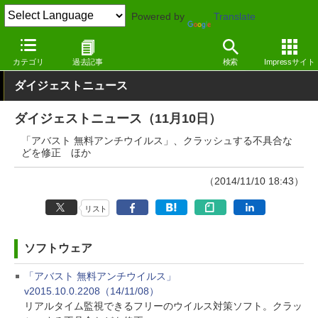
Powered by
Translate
窓の杜
その他の話題
トピック
アップデート
カテゴリ
過去記事
検索
Impressサイト
ダイジェストニュース
ダイジェストニュース（11月10日）
「アバスト 無料アンチウイルス」、クラッシュする不具合な
どを修正 ほか
（2014/11/10 18:43）
リスト
ソフトウェア
「アバスト 無料アンチウイルス」
v2015.10.0.2208（14/11/08）
リアルタイム監視できるフリーのウイルス対策ソフト。クラッ