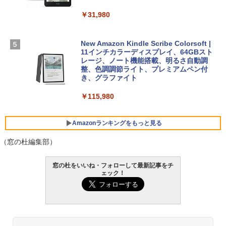
SSD インテル Core 5
ードウェア・市販ソフトウェアのパーフ
Windows版 | Minecraft (マインクラフ
￥31,980
ェクトリストと最新エミュレータ紹介
ト): Java & Bedrock Edition | オンライ
￥129,800
ンコード版
￥1,600
New Amazon Kindle Scribe Colorsoft |
￥3,600
FMV ノートパソコン WE1-K3 (MS 365 P
11インチカラーディスプレイ、64GBスト
ersonal/Copilotキー搭載/Win 11/15.6型/
レージ、ノート機能搭載、明るさ自動調
Core i5/16GB/SSD 512GB/ホワイト) FM
整、色調調節ライト、プレミアムペン付
VWK3E15W_AZ
き、グラファイト
￥139,880
￥115,980
Amazonランキングをもっと見る
（窓の杜編集部）
窓の杜をいいね・フォローして最新記事をチ
ェック！