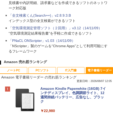
見積書や内訳明細、請求書などを作成できるソフトのネットワ
ーク対応版
「全文検索くん(Search++)」v2.8.9.3.B
インデックス型の全文検索ができるソフト
「空気環境測定管理ソフト（２回用）」v3.12（14/11/09）
“空気環境測定結果報告書”を手軽に作成できるソフト
「PNaCL ONScripter」v1.03（14/11/09）
「NScripter」製のゲームを“Chrome Apps”として利用可能にす
るフレームワーク
Amazon 売れ筋ランキング
ノートPC
PCソフト
IT入門書
電子書籍リーダー
Amazon 電子書籍リーダー の売れ筋ランキング
更新日時：2026/08/07 12:05
Apple 2026 MacBook Neo A18 Proチッ
Robloxギフトカード - 800 Robux 【限
生成AIパスポート公式テキスト 第４版
Amazon Kindle Paperwhite (16GB) 7イ
プ搭載13インチノートブック：AIとAppl
定バーチャルアイテムを含む】 【オンラ
ンチディスプレイ、色調調節ライト、12
e Intelligence、Liquid Retinaディスプ
インゲームコード】 ロブロックス | オン
週間持続バッテリー、広告なし、ブラッ
￥1,766
レイ、8GBメモリ、512GB SSD、1080p
ラインコード版
ク
FaceTime HDカメラ、Touch ID - インデ
ィゴ + 3年延長 AppleCare+ for 13インチ
￥1,300
￥22,980