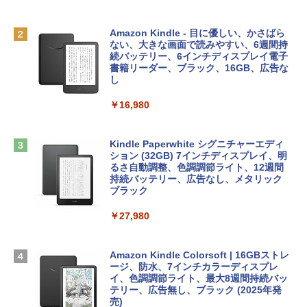
MacBook Neo(A18 Pro)|ダウンロード版
AIイラスト表現辞典: 思い通りの絵を引き
￥162,598
出す プロンプトの言葉 AI画像生成シリー
Microsoft Office Home & Business 202
Amazon Kindle - 目に優しい、かさばら
ズ (はぴーイラストLabo)
4(最新 永続版)|オンラインコード版|Wind
ない、大きな画面で読みやすい、6週間持
ows11、10/mac対応|PC2台
続バッテリー、6インチディスプレイ電子
tomtoc 360°保護 15.6 16インチ パソコ
書籍リーダー、ブラック、16GB、広告な
￥480
ンケース Dell NEC Lavie ASUS HP dyna
し
￥39,582
book Lenovo対応
￥16,980
ClaudeCode いちばんやさしい 教科書:
￥2,952
非エンジニア 初心者 素人 でも安心 使い
Robloxギフトカード - 2,000 Robux 【限
方 マニュアル AI副業にもコンテンツ作成
定バーチャルアイテムを含む】 【オンラ
にもKindle出版にも！ 非エンジニアのた
インゲームコード】 ロブロックス | オン
Kindle Paperwhite シグニチャーエディ
めのAIコーディング入門シリーズ
Apple 2026 MacBook Air M5チップ搭載
ラインコード版
ション (32GB) 7インチディスプレイ、明
13インチノートブック：AIとApple Intell
るさ自動調整、色調調節ライト、12週間
igence、13.6インチLiquid Retinaディ
持続バッテリー、広告なし、メタリック
￥99
￥3,200
スプレイ、24GBユニファイドメモリ、1
ブラック
TB SSDストレージ、12MPセンターフレ
ームカメラ、日本語キーボード、Touch I
￥27,980
1冊ですべて身につくHTML & CSSとWe
Robloxギフトカード - 1000 Robux 【限
D - ミッドナイト
bデザイン入門講座［第2版］
定バーチャルアイテムを含む】 【オンラ
インゲームコード】 ロブロックス |オン
￥298,901
ラインコード版
Amazon Kindle Colorsoft | 16GBストレ
￥2,326
ージ、防水、7インチカラーディスプレ
イ、色調調節ライト、最大8週間持続バッ
￥1,600
【Amazon.co.jp限定】 HP ノートパソコ
テリー、広告無し、ブラック (2025年発
ン 15-fd 15.6インチ 16GBメモリ 512GB
売)
FM TOWNS ハイパー・カタログ: 本体ハ