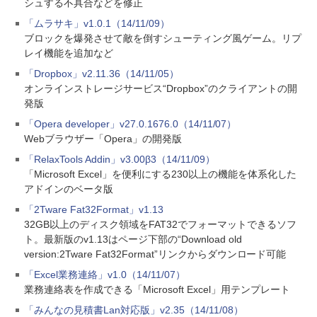
シュする不具合などを修正
「ムラサキ」v1.0.1（14/11/09）
ブロックを爆発させて敵を倒すシューティング風ゲーム。リプ
レイ機能を追加など
「Dropbox」v2.11.36（14/11/05）
オンラインストレージサービス“Dropbox”のクライアントの開
発版
「Opera developer」v27.0.1676.0（14/11/07）
Webブラウザー「Opera」の開発版
「RelaxTools Addin」v3.00β3（14/11/09）
「Microsoft Excel」を便利にする230以上の機能を体系化した
アドインのベータ版
「2Tware Fat32Format」v1.13
32GB以上のディスク領域をFAT32でフォーマットできるソフ
ト。最新版のv1.13はページ下部の“Download old
version:2Tware Fat32Format”リンクからダウンロード可能
「Excel業務連絡」v1.0（14/11/07）
業務連絡表を作成できる「Microsoft Excel」用テンプレート
「みんなの見積書Lan対応版」v2.35（14/11/08）