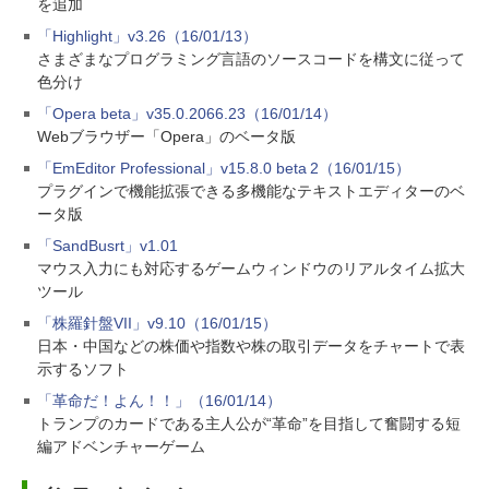
を追加
「Highlight」v3.26（16/01/13）
さまざまなプログラミング言語のソースコードを構文に従って
色分け
「Opera beta」v35.0.2066.23（16/01/14）
Webブラウザー「Opera」のベータ版
「EmEditor Professional」v15.8.0 beta 2（16/01/15）
プラグインで機能拡張できる多機能なテキストエディターのベ
ータ版
「SandBusrt」v1.01
マウス入力にも対応するゲームウィンドウのリアルタイム拡大
ツール
「株羅針盤VII」v9.10（16/01/15）
日本・中国などの株価や指数や株の取引データをチャートで表
示するソフト
「革命だ！よん！！」（16/01/14）
トランプのカードである主人公が“革命”を目指して奮闘する短
編アドベンチャーゲーム