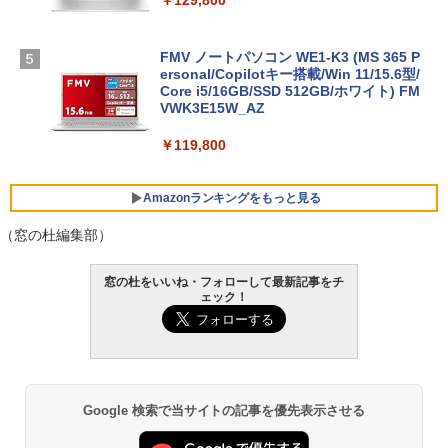
￥129,800
FMV ノートパソコン WE1-K3 (MS 365 P
ersonal/Copilotキー搭載/Win 11/15.6型/
Core i5/16GB/SSD 512GB/ホワイト) FM
VWK3E15W_AZ
￥119,800
Amazonランキングをもっと見る
（窓の杜編集部）
Robloxギフトカード - 800 Robux 【限
生成AIパスポート公式テキスト 第４版
Amazon Kindle Paperwhite (16GB) 7イ
窓の杜をいいね・フォローして最新記事をチ
定バーチャルアイテムを含む】 【オンラ
ンチディスプレイ、色調調節ライト、12
ェック！
インゲームコード】 ロブロックス | オン
週間持続バッテリー、広告なし、ブラッ
￥1,766
ラインコード版
ク
￥1,300
￥27,980
AIイラスト表現辞典: 思い通りの絵を引き
Google 検索で当サイトの記事を優先表示させる
出す プロンプトの言葉 AI画像生成シリー
Microsoft Office Home & Business 202
Amazon Kindle - 目に優しい、かさばら
ズ (はぴーイラストLabo)
4(最新 永続版)|オンラインコード版|Wind
ない、大きな画面で読みやすい、6週間持