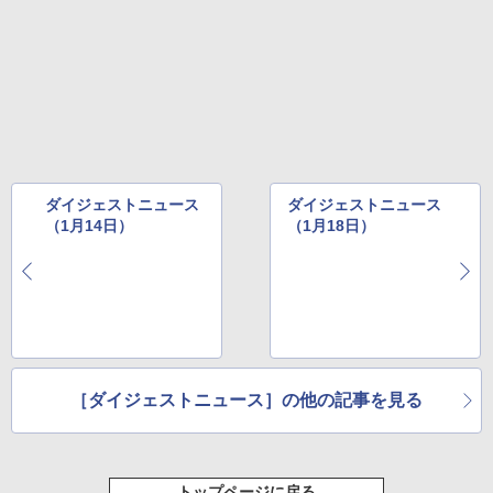
New Amazon Kindle Scribe Colorsoft |
￥37,224
11インチカラーディスプレイ、64GBスト
レージ、ノート機能搭載、明るさ自動調
整、色調調節ライト、プレミアムペン付
き、グラファイト
￥115,980
ダイジェストニュース
ダイジェストニュース
（1月14日）
（1月18日）
［ダイジェストニュース］の他の記事を見る
トップページに戻る