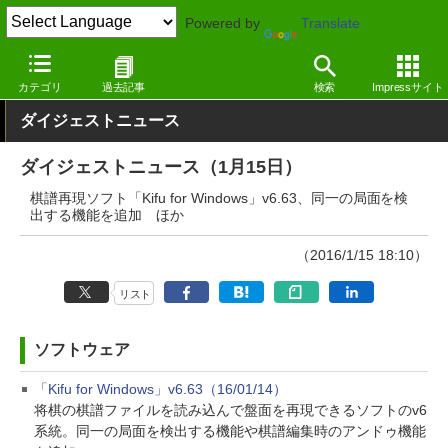
Powered by
Translate
窓の杜
その他の話題
トピック
アップデート
カテゴリ
過去記事
検索
Impressサイト
ダイジェストニュース
ダイジェストニュース（1月15日）
棋譜再現ソフト「Kifu for Windows」v6.63、同一の局面を検
出する機能を追加 ほか
（2016/1/15 18:10）
リスト
ソフトウェア
「Kifu for Windows」v6.63（16/01/14）
将棋の棋譜ファイルを読み込んで盤面を再現できるソフトのv6
系統。同一の局面を検出する機能や棋譜編集時のアンドゥ機能