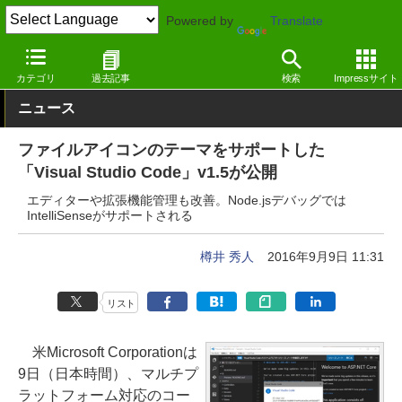
Powered by
Translate
窓の杜
プログラミング
プログラミング
Windows
カテゴリ
過去記事
検索
Impressサイト
ニュース
ファイルアイコンのテーマをサポートした
「Visual Studio Code」v1.5が公開
エディターや拡張機能管理も改善。Node.jsデバッグでは
IntelliSenseがサポートされる
樽井 秀人
2016年9月9日 11:31
リスト
米Microsoft Corporationは
9日（日本時間）、マルチプ
ラットフォーム対応のコー