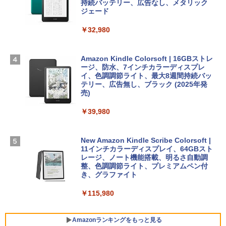
igence、13.6インチLiquid Retinaディ
持続バッテリー、広告なし、メタリック
￥99
￥39,582
スプレイ、24GBユニファイドメモリ、1
ジェード
TB SSD、12MPセンターフレームカメ
ラ、Touch ID - ミッドナイト + 3年延長
￥32,980
FM TOWNS ハイパー・カタログ: 本体ハ
Robloxギフトカード - 1000 Robux 【限
AppleCare+ for 13インチMacBook Air
ードウェア・市販ソフトウェアのパーフ
定バーチャルアイテムを含む】 【オンラ
(M5)|ダウンロード版
ェクトリストと最新エミュレータ紹介
インゲームコード】 ロブロックス |オン
ラインコード版
Amazon Kindle Colorsoft | 16GBストレ
￥347,600
ージ、防水、7インチカラーディスプレ
￥1,600
イ、色調調節ライト、最大8週間持続バッ
￥1,600
テリー、広告無し、ブラック (2025年発
【Amazon.co.jp限定】 HP ノートパソコ
売)
1冊ですべて身につくHTML & CSSとWe
ン 15-fd 15.6インチ 16GBメモリ 512GB
bデザイン入門講座［第2版］
Microsoft Office Home 2024(最新 永続
SSD インテル Core 5
￥39,980
版)|オンラインコード版|Windows11、1
0/mac対応|PC2台
￥2,326
￥129,800
New Amazon Kindle Scribe Colorsoft |
￥37,224
11インチカラーディスプレイ、64GBスト
FMV ノートパソコン WE1-K3 (MS 365 P
レージ、ノート機能搭載、明るさ自動調
ersonal/Copilotキー搭載/Win 11/15.6型/
整、色調調節ライト、プレミアムペン付
Core i5/16GB/SSD 512GB/ホワイト) FM
き、グラファイト
VWK3E15W_AZ
￥115,980
￥120,000
Amazonランキングをもっと見る