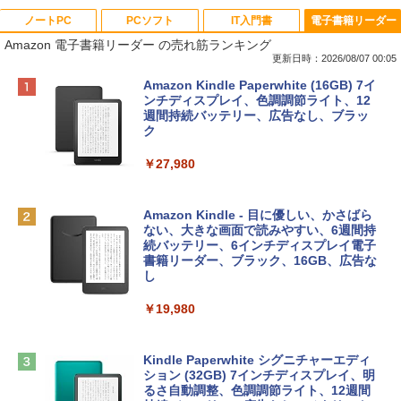
ノートPC
PCソフト
IT入門書
電子書籍リーダー
Amazon 電子書籍リーダー の売れ筋ランキング
更新日時：2026/08/07 00:05
Apple 2026 MacBook Neo A18 Proチッ
Robloxギフトカード - 800 Robux 【限
生成AIパスポート公式テキスト 第４版
Amazon Kindle Paperwhite (16GB) 7イ
プ搭載13インチノートブック：AIとAppl
定バーチャルアイテムを含む】 【オンラ
ンチディスプレイ、色調調節ライト、12
e Intelligence、Liquid Retinaディスプ
インゲームコード】 ロブロックス | オン
週間持続バッテリー、広告なし、ブラッ
￥1,766
レイ、8GBメモリ、512GB SSD、1080p
ラインコード版
ク
FaceTime HDカメラ、Touch ID - インデ
ィゴ + 3年延長 AppleCare+ for 13インチ
￥1,300
￥27,980
MacBook Neo(A18 Pro)|ダウンロード版
AIイラスト表現辞典: 思い通りの絵を引き
￥162,598
出す プロンプトの言葉 AI画像生成シリー
Robloxギフトカード - 2,000 Robux 【限
Amazon Kindle - 目に優しい、かさばら
ズ (はぴーイラストLabo)
定バーチャルアイテムを含む】 【オンラ
ない、大きな画面で読みやすい、6週間持
インゲームコード】 ロブロックス | オン
続バッテリー、6インチディスプレイ電子
tomtoc 360°保護 15.6 16インチ パソコ
ラインコード版
書籍リーダー、ブラック、16GB、広告な
￥480
ンケース Dell NEC Lavie ASUS HP dyna
し
book Lenovo対応
￥3,200
￥19,980
ClaudeCode いちばんやさしい 教科書:
￥2,952
非エンジニア 初心者 素人 でも安心 使い
方 マニュアル AI副業にもコンテンツ作成
Microsoft Office Home & Business 202
にもKindle出版にも！ 非エンジニアのた
4(最新 永続版)|オンラインコード版|Wind
Kindle Paperwhite シグニチャーエディ
めのAIコーディング入門シリーズ
Apple 2026 MacBook Air M5チップ搭載
ows11、10/mac対応|PC2台
ション (32GB) 7インチディスプレイ、明
13インチノートブック：AIとApple Intell
るさ自動調整、色調調節ライト、12週間