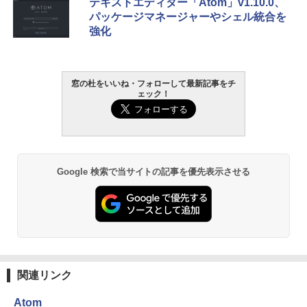
テキストエディター「Atom」v1.10.0、
定バーチャルアイテムを含む】 【オンラ
ンチディスプレイ、色調調節ライト、12
パッケージマネージャーやシェル統合を
インゲームコード】 ロブロックス | オン
週間持続バッテリー、広告なし、ブラッ
￥1,766
強化
ラインコード版
ク
￥1,300
￥27,980
AIイラスト表現辞典: 思い通りの絵を引き
窓の杜をいいね・フォローして最新記事をチ
ェック！
出す プロンプトの言葉 AI画像生成シリー
Robloxギフトカード - 2,000 Robux 【限
Amazon Kindle - 目に優しい、かさばら
ズ (はぴーイラストLabo)
定バーチャルアイテムを含む】 【オンラ
ない、大きな画面で読みやすい、6週間持
インゲームコード】 ロブロックス | オン
続バッテリー、6インチディスプレイ電子
ラインコード版
書籍リーダー、ブラック、16GB、広告な
￥480
し
￥3,200
￥19,980
ClaudeCode いちばんやさしい 教科書:
Google 検索で当サイトの記事を優先表示させる
非エンジニア 初心者 素人 でも安心 使い
方 マニュアル AI副業にもコンテンツ作成
Microsoft Office Home & Business 202
にもKindle出版にも！ 非エンジニアのた
4(最新 永続版)|オンラインコード版|Wind
Kindle Paperwhite シグニチャーエディ
めのAIコーディング入門シリーズ
ows11、10/mac対応|PC2台
ション (32GB) 7インチディスプレイ、明
るさ自動調整、色調調節ライト、12週間
持続バッテリー、広告なし、メタリック
￥99
￥39,582
ジェード
関連リンク
￥32,980
FM TOWNS ハイパー・カタログ: 本体ハ
Robloxギフトカード - 1000 Robux 【限
ードウェア・市販ソフトウェアのパーフ
定バーチャルアイテムを含む】 【オンラ
Atom
ェクトリストと最新エミュレータ紹介