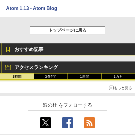
インゲームコード】 ロブロックス |オン
ラインコード版
Amazon Kindle Colorsoft | 16GBストレ
Atom 1.13 - Atom Blog
ージ、防水、7インチカラーディスプレ
￥1,600
イ、色調調節ライト、最大8週間持続バッ
￥1,600
テリー、広告無し、ブラック (2025年発
売)
1冊ですべて身につくHTML & CSSとWe
トップページに戻る
bデザイン入門講座［第2版］
Microsoft Office Home 2024(最新 永続
￥39,980
版)|オンラインコード版|Windows11、1
0/mac対応|PC2台
￥2,326
おすすめ記事
New Amazon Kindle Scribe Colorsoft |
￥37,224
11インチカラーディスプレイ、64GBスト
レージ、ノート機能搭載、明るさ自動調
アクセスランキング
整、色調調節ライト、プレミアムペン付
き、グラファイト
1時間
24時間
1週間
1カ月
￥115,980
もっと見る
窓の杜 をフォローする