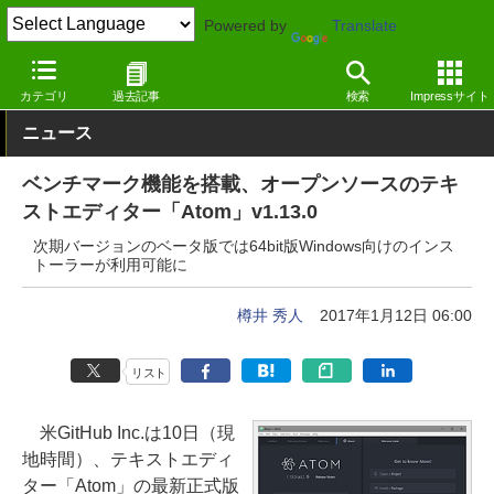
Powered by
Translate
窓の杜
プログラミング
プログラミング
Windows
カテゴリ
過去記事
検索
Impressサイト
ニュース
ベンチマーク機能を搭載、オープンソースのテキ
ストエディター「Atom」v1.13.0
次期バージョンのベータ版では64bit版Windows向けのインス
トーラーが利用可能に
樽井 秀人
2017年1月12日 06:00
リスト
米GitHub Inc.は10日（現
地時間）、テキストエディ
ター「Atom」の最新正式版