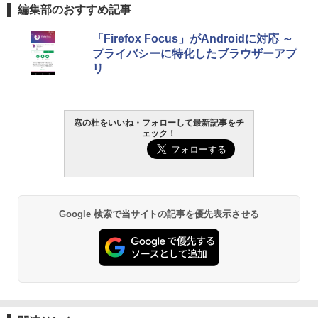
編集部のおすすめ記事
VWK3E15W_AZ
Amazon Kindle Paperwhite (16GB) 7イ
￥119,800
「Firefox Focus」がAndroidに対応 ～
ンチディスプレイ、色調調節ライト、12
プライバシーに特化したブラウザーアプ
週間持続バッテリー、広告なし、ブラッ
リ
ク
￥27,980
窓の杜をいいね・フォローして最新記事をチ
ェック！
Amazon Kindle - 目に優しい、かさばら
ない、大きな画面で読みやすい、6週間持
続バッテリー、6インチディスプレイ電子
書籍リーダー、ブラック、16GB、広告な
し
￥19,980
Google 検索で当サイトの記事を優先表示させる
Kindle Paperwhite シグニチャーエディ
ション (32GB) 7インチディスプレイ、明
るさ自動調整、色調調節ライト、12週間
持続バッテリー、広告なし、メタリック
ブラック