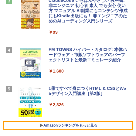
ClaudeCode いちばんやさしい 教科書:
￥2,952
非エンジニア 初心者 素人 でも安心 使い
Microsoft Office Home & Business 202
方 マニュアル AI副業にもコンテンツ作成
4(最新 永続版)|オンラインコード版|Wind
にもKindle出版にも！ 非エンジニアのた
ows11、10/mac対応|PC2台
めのAIコーディング入門シリーズ
Apple 2026 MacBook Air M5チップ搭載
13インチノートブック：AIとApple Intell
￥39,582
igence、13.6インチLiquid Retinaディ
￥99
スプレイ、24GBユニファイドメモリ、1
TB SSD、12MPセンターフレームカメ
Robloxギフトカード - 2,000 Robux 【限
ラ、Touch ID - スカイブルー + 3年延長
FM TOWNS ハイパー・カタログ: 本体ハ
定バーチャルアイテムを含む】 【オンラ
AppleCare+ for 13インチMacBook Air
ードウェア・市販ソフトウェアのパーフ
インゲームコード】 ロブロックス | オン
(M5)|ダウンロード版
ェクトリストと最新エミュレータ紹介
ラインコード版
￥331,701
￥1,600
￥3,200
【Amazon.co.jp限定】 HP ノートパソコ
1冊ですべて身につくHTML & CSSとWe
Robloxギフトカード - 1000 Robux 【限
ン 15-fd 15.6インチ 16GBメモリ 512GB
bデザイン入門講座［第2版］
定バーチャルアイテムを含む】 【オンラ
SSD インテル Core 5
インゲームコード】 ロブロックス |オン
ラインコード版
￥2,326
￥129,800
￥1,600
FMV ノートパソコン WE1-K3 (MS 365 P
Amazonランキングをもっと見る
ersonal/Copilotキー搭載/Win 11/15.6型/
Core i5/16GB/SSD 512GB/ホワイト) FM