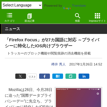
Powered by
Translate
窓の杜
インターネット
Webブラウザー
iOS
カテゴリ
過去記事
検索
Impressサイト
ニュース
「Firefox Focus」が27カ国語に対応 ～プライバ
シーに特化したiOS向けブラウザー
トラッカーのブロック機能や閲覧痕跡の消去機能を搭載
樽井 秀人
2017年1月26日 14:52
リスト
Mozillaは26日、今月28日
に迫った“国際データプライ
バシーデー”に先立ち、プラ
イバシーに特化したiOS向け