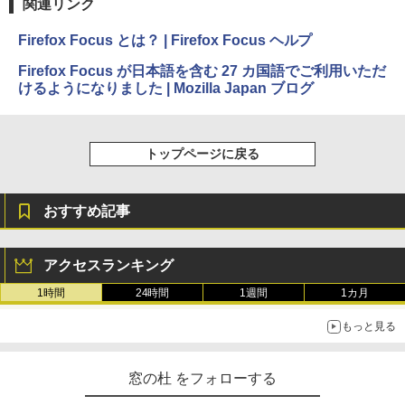
関連リンク
￥32,980
Firefox Focus とは？ | Firefox Focus ヘルプ
Amazon Kindle Colorsoft | 16GBストレ
Firefox Focus が日本語を含む 27 カ国語でご利用いただ
ージ、防水、7インチカラーディスプレ
けるようになりました | Mozilla Japan ブログ
イ、色調調節ライト、最大8週間持続バッ
テリー、広告無し、ブラック (2025年発
売)
トップページに戻る
￥39,980
New Amazon Kindle Scribe Colorsoft |
おすすめ記事
11インチカラーディスプレイ、64GBスト
レージ、ノート機能搭載、明るさ自動調
整、色調調節ライト、プレミアムペン付
アクセスランキング
き、グラファイト
1時間
24時間
1週間
1カ月
￥115,980
もっと見る
窓の杜 をフォローする