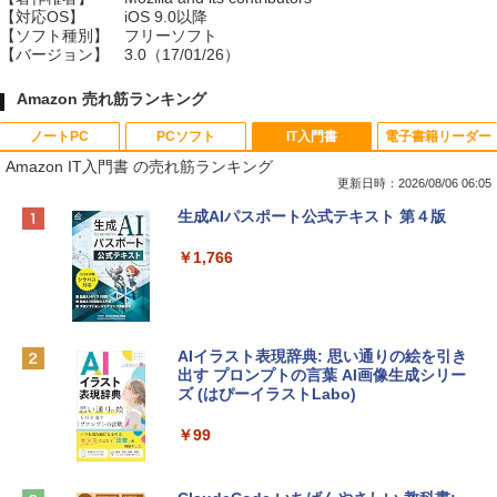
【対応OS】
iOS 9.0以降
【ソフト種別】
フリーソフト
【バージョン】
3.0（17/01/26）
Amazon 売れ筋ランキング
ノートPC
PCソフト
IT入門書
電子書籍リーダー
Amazon IT入門書 の売れ筋ランキング
更新日時：2026/08/06 06:05
Apple 2026 MacBook Neo A18 Proチッ
Xbox プリペイドカード 10,000円 デジタ
生成AIパスポート公式テキスト 第４版
プ搭載13インチノートブック：AIとAppl
ルコード 【旧 Xbox ギフトカード】 [オ
e Intelligenceのために設計、Liquid Ret
ンラインコード]
￥1,766
inaディスプレイ、8GBユニファイドメモ
リ、512GB SSDストレージ、1080p Fac
￥10,000
eTime HDカメラ、Touch ID - インディ
ゴ
AIイラスト表現辞典: 思い通りの絵を引き
Robloxギフトカード - 800 Robux 【限
￥137,800
出す プロンプトの言葉 AI画像生成シリー
定バーチャルアイテムを含む】 【オンラ
ズ (はぴーイラストLabo)
インゲームコード】 ロブロックス | オン
ラインコード版
tomtoc 360°保護 15.6 16インチ パソコ
￥99
ンケース Dell NEC Lavie ASUS HP dyna
￥1,300
book Lenovo対応