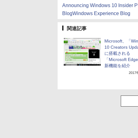
Announcing Windows 10 Insider P
BlogWindows Experience Blog
関連記事
Microsoft、「Wi
10 Creators Up
に搭載される
「Microsoft Ed
新機能を紹介
201