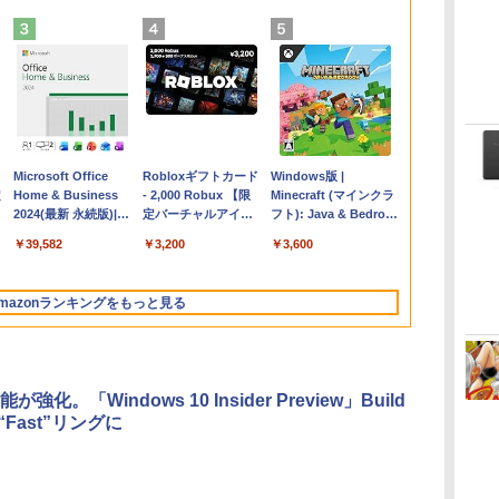
Apple 2026
Microsoft Office
【Amazon.co.jp限
Robloxギフトカード
FMV ノートパソコン
Windows版 |
コ
定
MacBook Air M5チ
Home & Business
定】 HP ノートパソ
- 2,000 Robux 【限
WE1-K3 (MS 365
Minecraft (マインクラ
ップ搭載13インチノ
2024(最新 永続版)|オ
コン 15-fd 15.6イン
定バーチャルアイテ
Personal/Copilotキー
フト): Java & Bedrock
ートブック：AIと
ンラインコード
チ 16GBメモリ
ムを含む】 【オンラ
搭載/Win 11/15.6
Edition | オンラインコ
￥261,414
￥39,582
￥129,800
￥3,200
￥139,880
￥3,600
Apple Intelligence、
版|Windows11、
512GB SSD インテ
インゲームコード】
型/Core i5/16GB/SSD
ード版
イ
13.6インチLiquid
10/mac対応|PC2台
ル Core 5
ロブロックス | オン
512GB/ホワイト)
Retinaディスプレ
ラインコード版
FMVWK3E15W_AZ
mazonランキングをもっと見る
イ、16GBユニファイ
ドメモリ、1TB SSD
ストレージ、12MPセ
ンターフレームカメ
ラ、日本語キーボー
強化。「Windows 10 Insider Preview」Build
ド、Touch ID - シル
が“Fast”リングに
バー