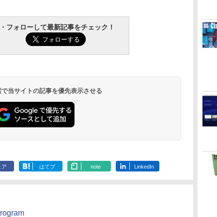
ClaudeCode いちば
Kindle Paperwhite
1冊ですべて身につく
Amazon Kindle
FM TOWNS ハイパ
New Amazon Kindle
んやさしい 教科書:
シグニチャーエディ
HTML & CSSとWeb
Colorsoft | 16GBス
ー・カタログ: 本体ハ
Scribe Colorsoft | 11
・フォローして最新記事をチェック！
非エンジニア 初心者
ション (32GB) 7イン
デザイン入門講座
トレージ、防水、7イ
ードウェア・市販ソフ
インチカラーディスプ
持
素人 でも安心 使い方
チディスプレイ、明
［第2版］
ンチカラーディスプ
トウェアのパーフェク
レイ、64GBストレー
￥99
￥27,980
￥1,292
￥31,980
￥1,600
￥115,980
ン
マニュアル AI副業に
るさ自動調整、色調
レイ、色調調節ライ
トリストと最新エミュ
ジ、ノート機能搭載、
もコンテンツ作成に
調節ライト、12週間
ト、最大8週間持続バ
レータ紹介
明るさ自動調整、色調
もKindle出版にも！
持続バッテリー、広
ッテリー、広告無
調節ライト、プレミア
な
非エンジニアのため
告なし、メタリック
し、ブラック (2025
ムペン付き、グラファ
のAIコーディング入
ブラック
年発売)
イト
門シリーズ
 検索で当サイトの記事を優先表示させる
ェア
はてブ
note
LinkedIn
rogram