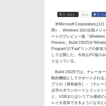
ポスト
リスト
シ
米Microsoft Corporationは
間）、Windows 10の次期メ
ートのプレビュー版「Windows 10 
Preview」Build 15025を“Window
Program”の“Fast”リングの
して公開した。今回もPC版の
となっている。
Build 15025では、ナレー
験的機能としてサポートされる
プリの［簡単操作］－［ナレー
点字のダウンロードとインスト
と、USBまたはシリアル接続の
レイを追加できるようになると