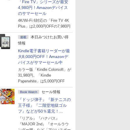
「Fire TV」シリーズが最安
4,980円！Amazonデバイス
のサマーセール
4K/Wi-Fi 6対応の「Fire TV 4K
Plus」は2,000円OFFの7,980円
本日みつけたお買い得
連載
情報
Kindle電子書籍リーダーが最
大8,000円OFF！Amazonデ
バイスがサマーセール中
カラー版「Kindle Colorsoft」が
31,980円。「Kindle
Paperwhite」は5,000円OFF
セール情報
Book Watch
『ドッジ弾子』『新テニスの
王子様』『二階堂地獄ゴル
フ』などが50％還元！
Amazonマンガ週末セール
『リアル』『ハナバス』
『MAJOR 2nd』『オールラウ
ンダー廻』など「アツいスポー