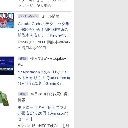
ツマンガ」が大集合
セール情報
Book Watch
Claude Codeのテクニック集
が990円から！MPEG技術の
解説本も安い、「Kindle本サ
マーセール」第2弾開始！
ExcelのCOPILOT関数本やRAG
の活用本も990円！
使ってわかるCopilot+
連載
PC
Snapdragon XのNPUでチャ
ットAIが動く！ Qualcomm向
けAI実行環境「GenieX」を
試してみた
本日みつけたお買い得
連載
情報
モトローラのAndroidスマホ
が最安17,820円！Amazonで
セール中
Android 16でNFC/FeliCaにも対