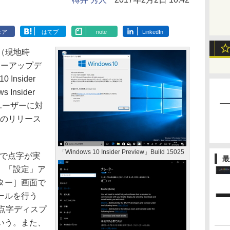
ェア
はてブ
note
LinkedIn
1日（現地時
ジャーアップデ
Insider
s Insider
参加ユーザーに対
みのリリース
「Windows 10 Insider Preview」Build 15025
ターで点字が実
最
。「設定」ア
ター］画面で
ールを行う
点字ディスプ
いう。また、