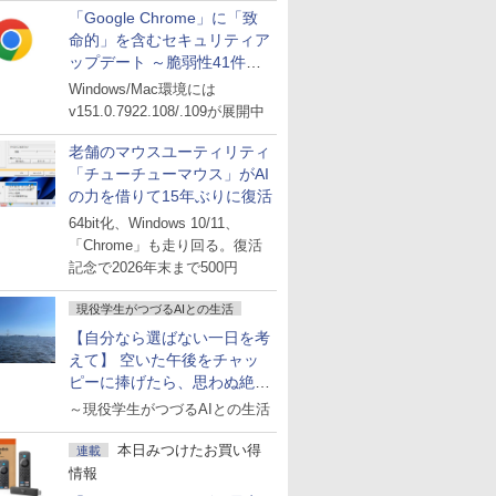
「Google Chrome」に「致
命的」を含むセキュリティア
ップデート ～脆弱性41件に
対処
Windows/Mac環境には
v151.0.7922.108/.109が展開中
老舗のマウスユーティリティ
「チューチューマウス」がAI
の力を借りて15年ぶりに復活
64bit化、Windows 10/11、
「Chrome」も走り回る。復活
記念で2026年末まで500円
現役学生がつづるAIとの生活
【自分なら選ばない一日を考
えて】 空いた午後をチャッ
ピーに捧げたら、思わぬ絶景
に出会った話
～現役学生がつづるAIとの生活
本日みつけたお買い得
連載
情報