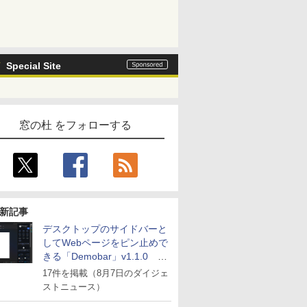
Special Site
窓の杜 をフォローする
新記事
デスクトップのサイドバーと
してWebページをピン止めで
きる「Demobar」v1.1.0 ほ
か
17件を掲載（8月7日のダイジェ
ストニュース）