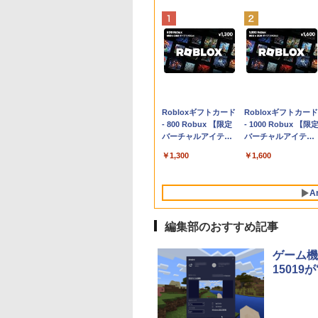
Apple 2026
Robloxギフトカード
tomtoc 360°保護
Robloxギフトカード
MacBook Neo A18
- 800 Robux 【限定
15.6 16インチ パソ
- 1000 Robux 【限
Proチップ搭載13イ
バーチャルアイテム
ンケース Dell NEC
バーチャルアイテム
ンチノートブック：
を含む】 【オンライ
Lavie ASUS HP
を含む】 【オンライ
￥119,800
￥1,300
￥2,952
￥1,600
AIとApple
ンゲームコード】 ロ
dynabook Lenovo
ンゲームコード】 ロ
Intelligenceのために
ブロックス | オンラ
対応
ブロックス |オンラ
設計、Liquid Retina
インコード版
ンコード版
A
ディスプレイ、8GB
ユニファイドメモ
リ、256GB SSDスト
編集部のおすすめ記事
レージ、1080p
FaceTime HDカメラ
ゲーム機能が
- インディゴ
15019