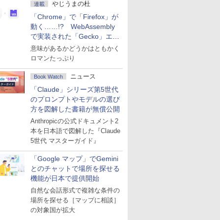
やじうまの杜
連載
「Chrome」で「Firefox」が
動く……!? WebAssembly
で実装された「Gecko」エン
ジン
意味があるかどうかはともかく
ロマンたっぷり
ニュース
Book Watch
「Claude」シリーズ第5世代
のプロンプトやモデルの選び
方を図解した書籍が無償公開
Anthropicの公式ドキュメント2
本を日本語で図解した『Claude
5世代 マスターガイド』
「Google マップ」でGemini
とのチャットで場所を探せる
機能が日本で提供開始
自然な会話形式で複雑な条件の
場所を探せる［マップに相談］
の対象国が拡大