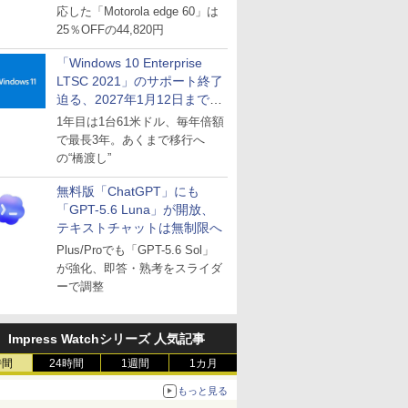
応した「Motorola edge 60」は
25％OFFの44,820円
「Windows 10 Enterprise
LTSC 2021」のサポート終了
迫る、2027年1月12日まで
～ESUは9月1日から販売
1年目は1台61米ドル、毎年倍額
で最長3年。あくまで移行へ
の“橋渡し”
無料版「ChatGPT」にも
「GPT-5.6 Luna」が開放、
テキストチャットは無制限へ
Plus/Proでも「GPT-5.6 Sol」
が強化、即答・熟考をスライダ
ーで調整
Impress Watchシリーズ 人気記事
時間
24時間
1週間
1カ月
もっと見る