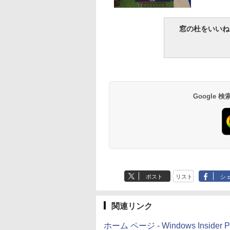
生成AIパスポート公
Amazon Kindle
AIイラスト表現辞典:
Amazon Kindle - 目
式テキスト 第４版
Paperwhite (16GB)
思い通りの絵を引き
に優しい、かさばら
窓の杜をいいね
7インチディスプレ
出す プロンプトの言
ない、大きな画面で
￥1,766
イ、色調調節ライ
葉 AI画像生成シリー
読みやすい、6週間
￥22,980
￥480
￥16,980
ト、12週間持続バッ
ズ (はぴーイラスト
続バッテリー、6イ
テリー、広告なし、
Labo)
チディスプレイ電子
ブラック
書籍リーダー、ブラ
ック、16GB、広告
し
Google
ポスト
リスト
シ
関連リンク
ホーム ページ - Windows Insider P