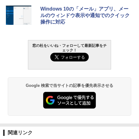
￥139,880
Amazon Kindle - 目に優しい、かさばら
Windows 10の「メール」アプリ、メー
ない、大きな画面で読みやすい、6週間持
ルのウィンドウ表示や通知でのクイック
続バッテリー、6インチディスプレイ電子
操作に対応
書籍リーダー、マッチャ、16GB、広告な
し
￥16,980
窓の杜をいいね・フォローして最新記事をチ
ェック！
Kindle Paperwhite シグニチャーエディ
ション (32GB) 7インチディスプレイ、明
るさ自動調整、色調調節ライト、12週間
持続バッテリー、広告なし、メタリック
ブラック
Google 検索で当サイトの記事を優先表示させる
￥27,980
Amazon Kindle Paperwhite (16GB) 7イ
ンチディスプレイ、色調調節ライト、12
週間持続バッテリー、広告なし、ブラッ
ク
関連リンク
￥22,980