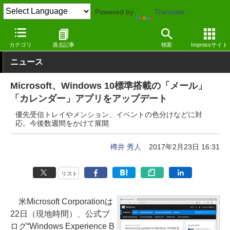
Powered by
Translate
窓の杜
インターネット
メール
Windows
カテゴリ
過去記事
検索
Impressサイト
ニュース
Microsoft、Windows 10標準搭載の「メール」
「カレンダー」アプリをアップデート
優先受信トレイやメンション、イベントの色分けなどに対
応。今後数週間をかけて展開
樽井 秀人
2017年2月23日 16:31
リスト
米Microsoft Corporationは
22日（現地時間）、公式ブ
ログ“Windows Experience B