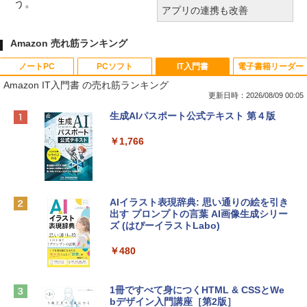
う。
アプリの連携も改善
Amazon 売れ筋ランキング
ノートPC
PCソフト
IT入門書
電子書籍リーダー
Amazon IT入門書 の売れ筋ランキング
更新日時：2026/08/09 00:05
Apple 2026 MacBook Neo A18 Proチッ
Robloxギフトカード - 800 Robux 【限
生成AIパスポート公式テキスト 第４版
プ搭載13インチノートブック：AIとAppl
定バーチャルアイテムを含む】 【オンラ
e Intelligenceのために設計、Liquid Ret
インゲームコード】 ロブロックス | オン
￥1,766
inaディスプレイ、8GBユニファイドメモ
ラインコード版
リ、512GB SSDストレージ、1080p Fac
eTime HDカメラ、Touch ID - インディ
￥1,300
ゴ
AIイラスト表現辞典: 思い通りの絵を引き
￥137,800
出す プロンプトの言葉 AI画像生成シリー
Robloxギフトカード - 1000 Robux 【限
ズ (はぴーイラストLabo)
定バーチャルアイテムを含む】 【オンラ
インゲームコード】 ロブロックス |オン
tomtoc 360°保護 15.6 16インチ パソコ
ラインコード版
￥480
ンケース Dell NEC Lavie ASUS HP dyna
book Lenovo対応
￥1,600
1冊ですべて身につくHTML & CSSとWe
￥2,952
bデザイン入門講座［第2版］