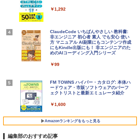
Microsoft Office Home & Business 202
4(最新 永続版)|オンラインコード版|Wind
￥1,292
Apple 2026 MacBook Air M5チップ搭載
ows11、10/mac対応|PC2台
13インチノートブック：AIとApple Intell
igence、13.6インチLiquid Retinaディ
￥39,582
スプレイ、16GBユニファイドメモリ、51
ClaudeCode いちばんやさしい 教科書:
2GB SSDストレージ、12MPセンターフ
非エンジニア 初心者 素人 でも安心 使い
レームカメラ、日本語キーボード、Touc
方 マニュアル AI副業にもコンテンツ作成
Robloxギフトカード - 2,000 Robux 【限
h ID - ミッドナイト
にもKindle出版にも！ 非エンジニアのた
定バーチャルアイテムを含む】 【オンラ
めのAIコーディング入門シリーズ
インゲームコード】 ロブロックス | オン
￥224,800
ラインコード版
￥99
￥3,200
【Amazon.co.jp限定】 HP ノートパソコ
ン 15-fd 15.6インチ 16GBメモリ 512GB
FM TOWNS ハイパー・カタログ: 本体ハ
SSD インテル Core 5
ードウェア・市販ソフトウェアのパーフ
Windows版 | Minecraft (マインクラフ
ェクトリストと最新エミュレータ紹介
ト): Java & Bedrock Edition | オンライ
￥129,800
ンコード版
￥1,600
￥3,600
FMV ノートパソコン WE1-K3 (MS 365 P
ersonal/Copilotキー搭載/Win 11/15.6型/
Amazonランキングをもっと見る
Core i5/16GB/SSD 512GB/ホワイト) FM
VWK3E15W_AZ
編集部のおすすめ記事