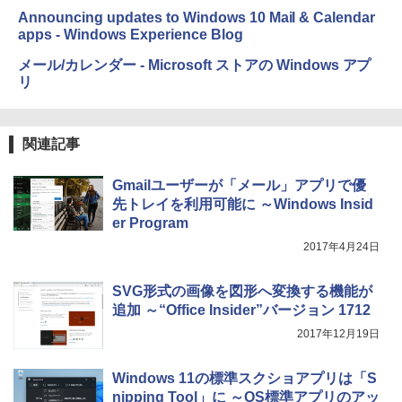
Announcing updates to Windows 10 Mail & Calendar
apps - Windows Experience Blog
Amazon Kindle Colorsoft | 16GBストレ
ージ、防水、7インチカラーディスプレ
メール/カレンダー - Microsoft ストアの Windows アプ
イ、色調調節ライト、最大8週間持続バッ
リ
テリー、広告無し、ブラック (2025年発
売)
￥31,980
関連記事
New Amazon Kindle Scribe Colorsoft |
Gmailユーザーが「メール」アプリで優
11インチカラーディスプレイ、64GBスト
先トレイを利用可能に ～Windows Insid
レージ、ノート機能搭載、明るさ自動調
er Program
整、色調調節ライト、プレミアムペン付
き、グラファイト
2017年4月24日
￥115,980
SVG形式の画像を図形へ変換する機能が
追加 ～“Office Insider”バージョン 1712
2017年12月19日
Windows 11の標準スクショアプリは「S
nipping Tool」に ～OS標準アプリのアッ